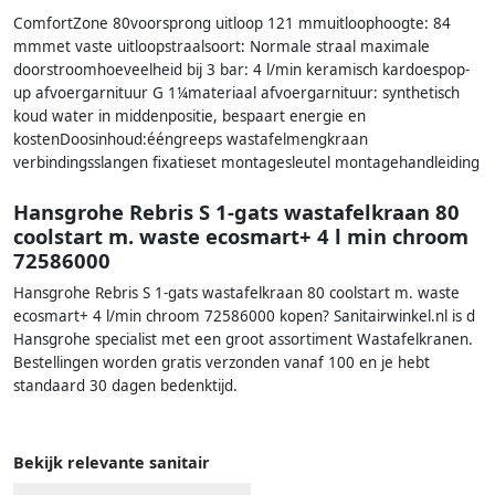
ComfortZone 80voorsprong uitloop 121 mmuitloophoogte: 84
mmmet vaste uitloopstraalsoort: Normale straal maximale
doorstroomhoeveelheid bij 3 bar: 4 l/min keramisch kardoespop-
up afvoergarnituur G 1¼materiaal afvoergarnituur: synthetisch
koud water in middenpositie, bespaart energie en
kostenDoosinhoud:ééngreeps wastafelmengkraan
verbindingsslangen fixatieset montagesleutel montagehandleiding
Hansgrohe Rebris S 1-gats wastafelkraan 80
coolstart m. waste ecosmart+ 4 l min chroom
72586000
Hansgrohe Rebris S 1-gats wastafelkraan 80 coolstart m. waste
ecosmart+ 4 l/min chroom 72586000 kopen? Sanitairwinkel.nl is d
Hansgrohe specialist met een groot assortiment Wastafelkranen.
Bestellingen worden gratis verzonden vanaf 100 en je hebt
standaard 30 dagen bedenktijd.
Bekijk relevante sanitair