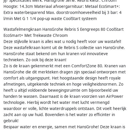
jij? Specificaties Merk: Hansgrohe Serie: Rebris Kleur: Chroom
Hoogte: 14.3cm Materiaal afvoergarnituur: Metaal EcoSmart+:
Extra waterbesparend Max. doorstroomhoeveelheid bij 3 bar: 4
l/min Met G 1 1/4 pop-up waste CoolStart systeem
Wastafelmengkraan HansGrohe Rebris S Eengreeps 80 CoolStart
EcoSmart+ Met Trekwaste Chroom
Deze stijlvolle kraan is alles wat u nodig heeft voor uw wastafel!
Deze wastafelkraan komt uit de Rebris S collectie van HansGrohe.
HansGrohe staat bekend om hun kranen vol innovatieve
technieken. Zo ook bij deze kraan!
Zo is de kraan gekenmerkt met een ComfortZone 80. Kranen van
HansGrohe die dit merkteken dragen zijn speciaal ontworpen met
comfort als uitgangspunt. Het hoogstaande design heeft royale
afmetingen, uitgekiende techniek en hoge veiligheidsnormen. Zo
heeft u altijd voldoende bewegingsruimte om bijvoorbeeld uw
handen te wassen. Daarnaast is de kraan voorzien van AirPower
technologie. Hierbij wordt het water met lucht vermengd
waardoor er volle, lichte waterdruppels ontstaan. Dit voelt heerlijk
zacht aan op uw huid. Bovendien is het water zo efficinter in
gebruik!
Bespaar water en energie, samen met HansGrohe! Deze kraan is