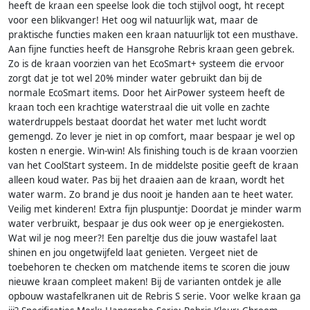
heeft de kraan een speelse look die toch stijlvol oogt, ht recept
voor een blikvanger! Het oog wil natuurlijk wat, maar de
praktische functies maken een kraan natuurlijk tot een musthave.
Aan fijne functies heeft de Hansgrohe Rebris kraan geen gebrek.
Zo is de kraan voorzien van het EcoSmart+ systeem die ervoor
zorgt dat je tot wel 20% minder water gebruikt dan bij de
normale EcoSmart items. Door het AirPower systeem heeft de
kraan toch een krachtige waterstraal die uit volle en zachte
waterdruppels bestaat doordat het water met lucht wordt
gemengd. Zo lever je niet in op comfort, maar bespaar je wel op
kosten n energie. Win-win! Als finishing touch is de kraan voorzien
van het CoolStart systeem. In de middelste positie geeft de kraan
alleen koud water. Pas bij het draaien aan de kraan, wordt het
water warm. Zo brand je dus nooit je handen aan te heet water.
Veilig met kinderen! Extra fijn pluspuntje: Doordat je minder warm
water verbruikt, bespaar je dus ook weer op je energiekosten.
Wat wil je nog meer?! Een pareltje dus die jouw wastafel laat
shinen en jou ongetwijfeld laat genieten. Vergeet niet de
toebehoren te checken om matchende items te scoren die jouw
nieuwe kraan compleet maken! Bij de varianten ontdek je alle
opbouw wastafelkranen uit de Rebris S serie. Voor welke kraan ga