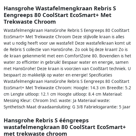
Hansgrohe Wastafelmengkraan Rebris S
Eengreeps 80 CoolStart EcoSmart+ Met
Trekwaste Chroom
Wastafelmengkraan HansGrohe Rebris S Eengreeps 80 CoolStart
EcoSmart+ Met Trekwaste Chroom Deze stijlvolle kraan is alles
wat u nodig heeft voor uw wastafel! Deze wastafelkraan komt uit
de Rebris S collectie van HansGrohe. Zo ook bij deze kraan! Zo is
de kraan gekenmerkt met een ComfortZone 80. Bovendien is het
water zo efficinter in gebruik! Bespaar water en energie, samen
met HansGrohe! Deze kraan is voorzien van CoolStart techniek. U
bespaart zo makkelijk op water en energie! Specificaties
Wastafelmengkraan HansGrohe Rebris S Eengreeps 80 CoolStart
EcoSmart+ Met Trekwaste Chroom: Hoogte: 14.3 cm Breedte: 5.2
cm Lengte uitloop: 12.1 cm Hoogte uitloop: 8.4 cm Materiaal:
Messing Kleur: Chroom Incl. waste: Ja Materiaal waste:
Synthetisch Maat draadaansluiting: G 3/8 Fabrieksgarantie: 5 Jaar
Hansgrohe Rebris S ééngreeps
wastafelmengkraan 80 CoolStart EcoSmart+
met trekwaste chroom