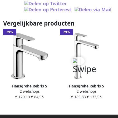
Vergelijkbare producten
29%
29%
Hansgrohe Rebris S
Hansgrohe Rebris S
2 webshops
2 webshops
ééngreeps
ééngreeps highriser
€ 120,13
€ 84,95
€ 189,83
€ 133,95
wastafelmengkraan met
wastafelmengkraan met
CoolStart zonder waste 16 8
CoolStart zonder waste 30 3
cm chroom
cm chroom