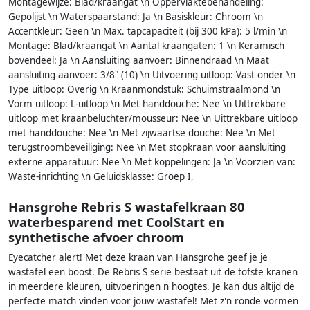
Montagewijze: Blad/kraangat \n Oppervlaktebehandeling:
Gepolijst \n Waterspaarstand: Ja \n Basiskleur: Chroom \n
Accentkleur: Geen \n Max. tapcapaciteit (bij 300 kPa): 5 l/min \n
Montage: Blad/kraangat \n Aantal kraangaten: 1 \n Keramisch
bovendeel: Ja \n Aansluiting aanvoer: Binnendraad \n Maat
aansluiting aanvoer: 3/8" (10) \n Uitvoering uitloop: Vast onder \n
Type uitloop: Overig \n Kraanmondstuk: Schuimstraalmond \n
Vorm uitloop: L-uitloop \n Met handdouche: Nee \n Uittrekbare
uitloop met kraanbeluchter/mousseur: Nee \n Uittrekbare uitloop
met handdouche: Nee \n Met zijwaartse douche: Nee \n Met
terugstroombeveiliging: Nee \n Met stopkraan voor aansluiting
externe apparatuur: Nee \n Met koppelingen: Ja \n Voorzien van:
Waste-inrichting \n Geluidsklasse: Groep I,
Hansgrohe Rebris S wastafelkraan 80
waterbesparend met CoolStart en
synthetische afvoer chroom
Eyecatcher alert! Met deze kraan van Hansgrohe geef je je
wastafel een boost. De Rebris S serie bestaat uit de tofste kranen
in meerdere kleuren, uitvoeringen n hoogtes. Je kan dus altijd de
perfecte match vinden voor jouw wastafel! Met z'n ronde vormen