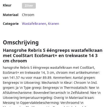
Kleur
Zilver
Materiaal
Chroom
Categorie
Wastafelkranen
,
Kranen
Omschrijving
Hansgrohe Rebris S ééngreeps wastafelkraan
met CoolStart EcoSmart+ en trekwaste 14 3
cm chroom
hansgrohe Rebris S ééngreeps wastafelkraan met CoolStart,
EcoSmart+ en trekwaste 14, 3 cm, chroom met artikelnummer:
van 141.57 nu voor maar 89.89. Kenmerken: Aantal grepen:
Eengreeps \n Uitvoering: Mechanisch \n Kleur: Chroom \n Incl.
grepen: Ja \n Type greep: Eengreeps \n Thermostatisch: Nee \n
Afsluitmechanisme: Bovendeel keramisch \n Zelfsluitend: Nee \n
Uitvoering temperatuurregeling: Overig \n Materiaal kraan:
Messing \n Oppervlaktebescherming: Verchroomd \n