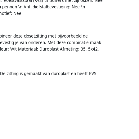
n: Roestvaststaal (RVS) \n Buffers met zijnokken: Nee
 pennen \n Anti diefstalbevestiging: Nee \n
motief: Nee
mbineer deze closetzitting met bijvoorbeeld de
 bevestig je van onderen. Met deze combinatie maak
 Kleur: Wit Materiaal: Duroplast Afmeting: 35, 5x42,
. De zitting is gemaakt van duroplast en heeft RVS