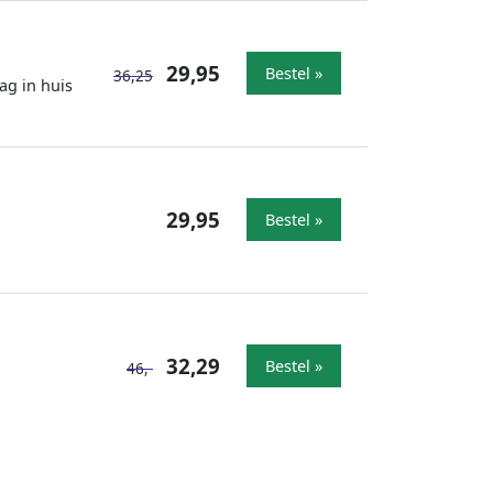
29,95
Bestel »
36,25
ag in huis
29,95
Bestel »
32,29
Bestel »
46,-