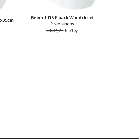
Geberit ONE pack Wandcloset
9x35cm
2 webshops
diepspoel turboflush 37x54cm
boFlush
€ 837,77
€ 515,-
closetzitting Designafdekking wit
elease
KeraTect wit glans 500.201.01.1
0.8