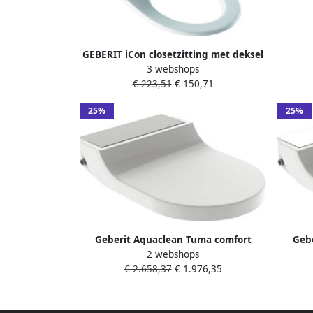
Douc
GEBERIT iCon closetzitting met deksel
3 webshops
softclose duroplast wit (montage van
€ 223,51
€ 150,71
bovenaf) 574130000
25%
25%
Geberit Aquaclean Tuma comfort
Geb
2 webshops
zitting met onderdouche met rvs
zittin
€ 2.658,37
€ 1.976,35
decorplaat wit