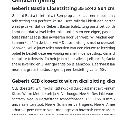
Geberit Bastia Closetzitting 35 5x42 5x4 cm
Geberit Bastia toiletbril wit Ben je op zoek naar een mooie en p
toiletzitting een perfecte keuze! Deze toiletbril biedt een perf
weet je zeker dat de Geberit Bastia toiletzitting past? Let op: d
komt doordat vrijwel ieder toilet uniek is en een eigen, passe
toilet niet? Laat je dan adviseren door Saniweb. Wij vinden een 
kenmerken * In de kleur wit * De toiletzitting is niet universeel 
Saniweb! Wil je jouw toilet voorzien van een nieuwe toiletzitti
optie! Je bestelt deze eenvoudig en snel in de webshop. Ga je d
complete toiletsets. Zo heb je in n keer alles bij elkaar! Bij Sani
snelle levering en 3 jaar garantie op je aankoop. Daarnaast laa
moment gratis thuisbezorgen bij een bestelling vanaf 50-,
Geberit GEB closetzitt wit m dksl zitting dk
GEB closetzitt, wit, m/dksl, zitting/dksl duroplast met artik
Kleur: Wit \n Met deksel: Ja \n Verhoogd: Nee \n Geschikt voo
contact): Nee \n Hartafstand schroefdraden: 155 - 155, 0 mm 
universele toiletpot: Nee \n Scharnier vertragend: Nee \n Af
scharnierpen: Nee \n Voor montage van bovenaf: Nee \n Materia