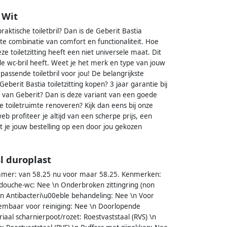
 Wit
raktische toiletbril? Dan is de Geberit Bastia
ecte combinatie van comfort en functionaliteit. Hoe
eze toiletzitting heeft een niet universele maat. Dit
nde wc-bril heeft. Weet je het merk en type van jouw
passende toiletbril voor jou! De belangrijkste
Geberit Bastia toiletzitting kopen? 3 jaar garantie bij
ng van Geberit? Dan is deze variant van een goede
e toiletruimte renoveren? Kijk dan eens bij onze
web profiteer je altijd van een scherpe prijs, een
t je jouw bestelling op een door jou gekozen
sl duroplast
elnummer: van 58.25 nu voor maar 58.25. Kenmerken:
r douche-wc: Nee \n Onderbroken zittingring (non
\n Antibacteri\u00eble behandeling: Nee \n Voor
neembaar voor reiniging: Nee \n Doorlopende
al scharnierpoot/rozet: Roestvaststaal (RVS) \n