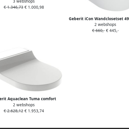
3 webshops
he Wc Zitting elektrisch wit
€ 1.346,73
€ 1.000,98
146.070.11.1
Geberit iCon Wandclosetset 4
2 webshops
compact diepspoel rimless Tur
€ 660,-
€ 445,-
KeraTect softclose en quickr
zitting glans wit 503.048.0
erit Aquaclean Tuma comfort
2 webshops
g met onderdouche met wit glas
€ 2.628,12
€ 1.953,74
decor wit