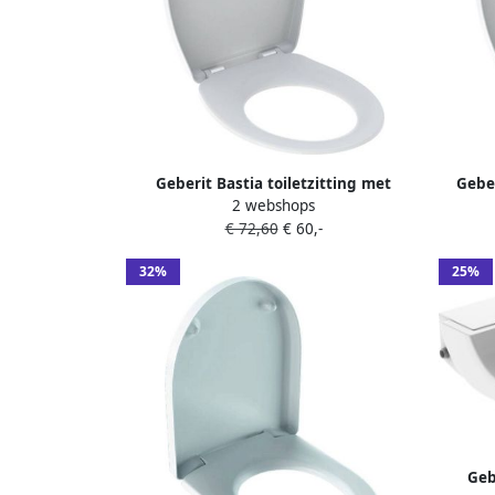
Geberit Bastia toiletzitting met
Geber
2 webshops
bevestiging van boven sc top-fix en
€ 72,60
€ 60,-
softclose 36 5 x 44 cm glanzend wit
32%
25%
Geb