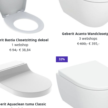
Geberit Acanto Wandcloset
3 webshops
diepspoel- turboflush 36x
it Bastia Closetzitting deksel
€ 600,-
€ 395,-
closetzitting softclose -quick 
1 webshop
topfix wit 501.680.00.1
wit 502.718.00.1
€ 54,-
€ 38,84
32%
erit Aquaclean tuma Classic