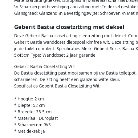
Materiaal zitting/deksel: Duroplast \n Materiaal scharnierblade
\n Scharnierpootbevestiging aan zitting met: In deksel gestoken
Glansgraad: Glanzend \n Bevestigingswijze: Schroeven \n Met 
Geberit Bastia closetzitting met deksel
Deze Geberit Bastia closetzitting is een zitting met deksel. Co
Geberit Bastia wandcloset diepspoel Rimfree wit. Deze zitting
je de toilet compleet. Specificaties Merk: Geberit Serie: Bastia
5x45cm Type: Wandcloset 2 jaar garantie
Geberit Bastia Closetzitting Wit
De Bastia closetzitting past mooi samen bij uw Bastia toiletpot
scharnieren. De zitting heeft een glanzend witte kleur.
Specificaties Geberit Bastia Closetzitting Wit:
* Hoogte: 2 cm
* Diepte: 52 cm
* Breedte: 35.5 cm
* Materiaal: Duroplast
* Scharnieren: RVS
* Met deksel: Ja