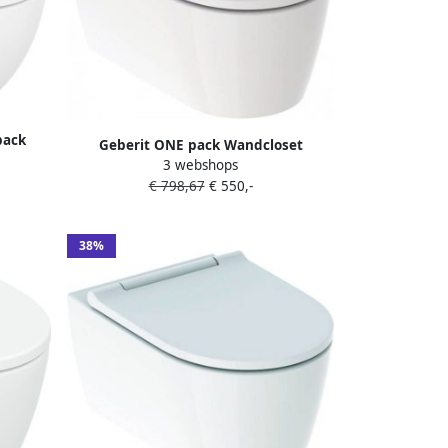
pack
Geberit ONE pack Wandcloset
53cm
3 webshops
diepspoel turboflush 37x54cm
release
€ 798,67
€ 550,-
closetzitting Designafdekking
glansverchroomd KeraTect wit glans
500.202.01.1
38%