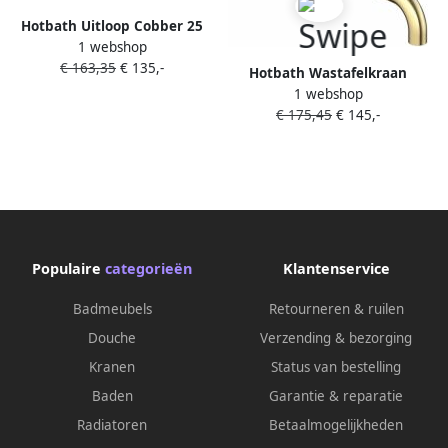
Hotbath Uitloop Cobber 25
1 webshop
cm Gepolijst Messing
€ 163,35
€ 135,-
(toepasbaar op CB005(T) en
Hotbath Wastafelkraan
CB006(T) Living Colours
1 webshop
Uitloop Cobber Rond 25 cm
€ 175,45
€ 145,-
Gepolijst Messing Living
Colours
Populaire
categorieën
Klantenservice
Badmeubels
Retourneren & ruilen
Douche
Verzending & bezorging
Kranen
Status van bestelling
Baden
Garantie & reparatie
Radiatoren
Betaalmogelijkheden