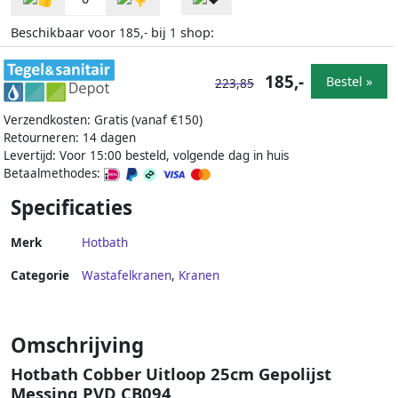
Beschikbaar voor
bij
shop:
185,-
1
185,-
Bestel »
223,85
Verzendkosten: Gratis (vanaf €150)
Retourneren: 14 dagen
Levertijd: Voor 15:00 besteld, volgende dag in huis
Betaalmethodes:
Specificaties
Merk
Hotbath
Categorie
Wastafelkranen
,
Kranen
Omschrijving
Hotbath Cobber Uitloop 25cm Gepolijst
Messing PVD CB094