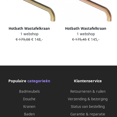
Hotbath Wastafelkraan
Hotbath Wastafelkraan
1 webshop
1 webshop
Uitloop Cobber Rond 30 cm
Uitloop Cobber Rond 30 cm
€ 179,08
€ 148,-
€ 175,45
€ 145,-
Geborsteld Messing Living
Geborsteld Koper Living
Colours
Colours
Populaire
categorieën
Klantenservice
Badmeubels
Retourneren & ruilen
Douche
Verzending & bezorging
Kranen
Status van bestelling
Baden
Garantie & reparatie