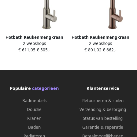
Hotbath Keukenmengkraan
Hotbath Keukenmengkraan
2 webshops
2 webshops
Ace met draaibare uitloop en
Ace met draaibare uitloop en
€ 611,05
€ 505,-
€ 801,02
€ 662,-
uittrekbare duo-spray
uittrekbare duo-spray
handdouche Geborsteld
handdouche Geborsteld
Nikkel
Koper PVD
Populaire
categorieën
Klantenservice
Badmeubels
Retourneren & ruilen
Douche
Verzending & bezorging
Kranen
Status van bestelling
Baden
Garantie & reparatie
Radiatoren
Betaalmogelijkheden