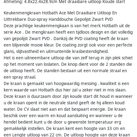
Afmeting: 4.8x22.4x28.9cm Met draaibare uitloop Koude start
Keukenmengkraan Hotbath Ace Met Draaibare Uitloop En
Uittrekbare Duo-spray Handdouche Gepolijst Zwart PVD
Deze prachtige keukenmengkaan is van het merk Hotbath uit de
serie Ace . De mengkraan heeft een tijdloos design en dat volledig
van gepolijst Zwart PVD . Dankzij de PVD coating heeft de kraan
een blijvende mooie kleur. De coating zorgt ook voor een perfecte
glans, slijtvastheid en uitmuntende krasbestendigheid.
Het is een uitneembare uitloop die van zelf terug in zijn plek schiet
op het moment van loslaten. De knop dient voor de 2 standen die
de uitloop heeft. De standen bestaan uit een normale straal en
een spray straal.
De kraan is gemaakt van hoogwaardig messing . kwaliteit is een
kern waarde van Hotbath dus hier zal u zeker niet in mis slaan.
Deze kraan is duurzaam door zijn koude start dit houd in wanneer
u de kraan opent in de neutrale stand geeft de hij alleen koud
water. De CV slaat niet aan en dat bespaart energie. De kraan
beschik over een warm en koud aansluiting en wanneer u de
hendel bedient kunt u de door u gewenste temperatuur erg
gemakkelijk instellen. De kraan kent een hoogte van 33 cm en
een Lengte uitloop van 22 cm. De uitloop hoogte van deze kraan