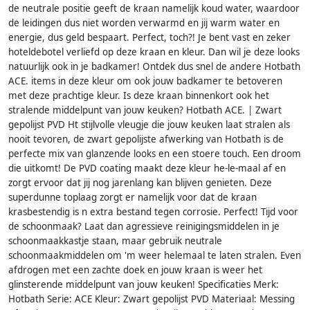
de neutrale positie geeft de kraan namelijk koud water, waardoor
de leidingen dus niet worden verwarmd en jij warm water en
energie, dus geld bespaart. Perfect, toch?! Je bent vast en zeker
hoteldebotel verliefd op deze kraan en kleur. Dan wil je deze looks
natuurlijk ook in je badkamer! Ontdek dus snel de andere Hotbath
ACE. items in deze kleur om ook jouw badkamer te betoveren
met deze prachtige kleur. Is deze kraan binnenkort ook het
stralende middelpunt van jouw keuken? Hotbath ACE. | Zwart
gepolijst PVD Ht stijlvolle vleugje die jouw keuken laat stralen als
nooit tevoren, de zwart gepolijste afwerking van Hotbath is de
perfecte mix van glanzende looks en een stoere touch. Een droom
die uitkomt! De PVD coating maakt deze kleur he-le-maal af en
zorgt ervoor dat jij nog jarenlang kan blijven genieten. Deze
superdunne toplaag zorgt er namelijk voor dat de kraan
krasbestendig is n extra bestand tegen corrosie. Perfect! Tijd voor
de schoonmaak? Laat dan agressieve reinigingsmiddelen in je
schoonmaakkastje staan, maar gebruik neutrale
schoonmaakmiddelen om 'm weer helemaal te laten stralen. Even
afdrogen met een zachte doek en jouw kraan is weer het
glinsterende middelpunt van jouw keuken! Specificaties Merk:
Hotbath Serie: ACE Kleur: Zwart gepolijst PVD Materiaal: Messing