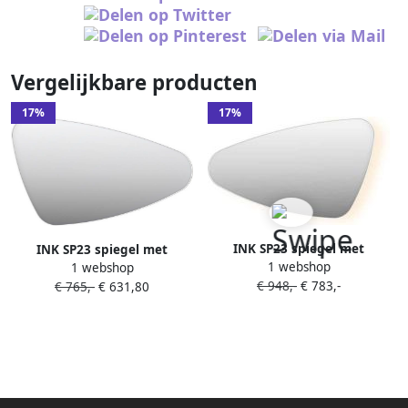
Vergelijkbare producten
17%
17%
INK SP23 spiegel met
INK SP23 spiegel met
1 webshop
organische vorm in stalen
1 webshop
organische vorm in stalen
€ 948,-
€ 783,-
kader l er versie voorzien
€ 765,-
€ 631,80
kader rechter versie voorzien
van dimbare LED-verlichting
van dimbare LED-verlichting
verwarming en colour-
verwarming en colour-
changing 60 x 100 x 4 cm
changing 50 x 80 x 4 cm mat
mat wit
wit