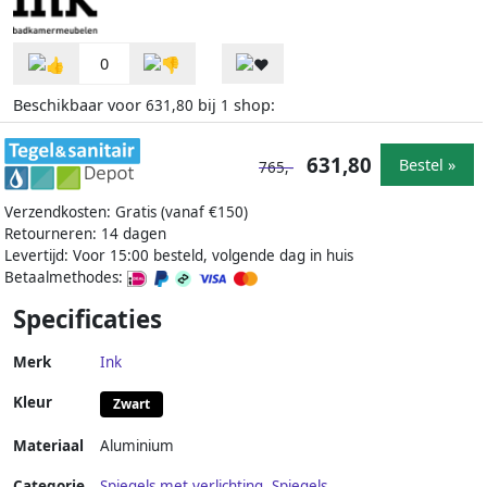
0
Beschikbaar voor
bij
shop:
631,80
1
631,80
Bestel »
765,-
Verzendkosten: Gratis (vanaf €150)
Retourneren: 14 dagen
Levertijd: Voor 15:00 besteld, volgende dag in huis
Betaalmethodes:
Specificaties
Merk
Ink
Kleur
Zwart
Materiaal
Aluminium
Categorie
Spiegels met verlichting
,
Spiegels