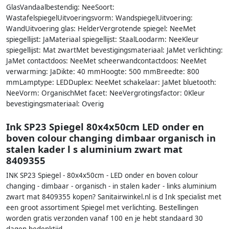
GlasVandaalbestendig: NeeSoort:
WastafelspiegelUitvoeringsvorm: WandspiegelUitvoering:
WandUitvoering glas: HelderVergrotende spiegel: NeeMet
spiegellijst: JaMateriaal spiegellijst: StaalLoodarm: NeeKleur
spiegellijst: Mat zwartMet bevestigingsmateriaal: JaMet verlichting:
JaMet contactdoos: NeeMet scheerwandcontactdoos: NeeMet
verwarming: JaDikte: 40 mmHoogte: 500 mmBreedte: 800
mmLamptype: LEDDuplex: NeeMet schakelaar: JaMet bluetooth:
NeeVorm: OrganischMet facet: NeeVergrotingsfactor: 0Kleur
bevestigingsmateriaal: Overig
Ink SP23 Spiegel 80x4x50cm LED onder en
boven colour changing dimbaar organisch in
stalen kader l s aluminium zwart mat
8409355
INK SP23 Spiegel - 80x4x50cm - LED onder en boven colour
changing - dimbaar - organisch - in stalen kader - links aluminium
zwart mat 8409355 kopen? Sanitairwinkel.nl is d Ink specialist met
een groot assortiment Spiegel met verlichting. Bestellingen
worden gratis verzonden vanaf 100 en je hebt standaard 30
dagen bedenktijd.