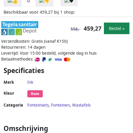
0
Beschikbaar voor
bij
shop:
459,27
1
459,27
Bestel »
556,-
Verzendkosten: Gratis (vanaf €150)
Retourneren: 14 dagen
Levertijd: Voor 15:00 besteld, volgende dag in huis
Betaalmethodes:
Specificaties
Merk
Ink
Kleur
Roze
Categorie
Fonteinsets
,
Fonteinen
,
Wastafels
Omschrijving