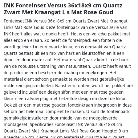
INK Fonteinset Versus 36x18x9 cm Quartz
Zwart Met Kraangat L s Mat Rose Goud
Fonteinset INK Versus 36x18x9 cm Quartz Zwart Met Kraangat
Links Mat Rose Goud Deze fonteinpack van de Versus serie van
INK heeft alles wat u nodig heeft! Het is een volledig pakket met
alles erop en eraan. Zo heeft de fonteinpack een fontein die
wordt geleverd in een zwarte kleur, en is gemaakt van Quartz.
Quartz bestaat uit een mix van hars en kleurstoffen en is een
door- en door materiaal. Het materiaal Quartz komt in de buurt
van de robuuste uitstraling van natuursteen. Quartz heeft vanuit
de productie een beschermde coating meegekregen. Het
materiaal dient schoon gemaakt te worden met gebruikelijke
milde reinigingsmiddelen. Naast een fontein wordt het pakket ook
geleverd inclusief een design sifon met een mat rose gouden
kleur n een afvoerplug met hetzelfde design en dezelfde kleur.
Ook zit er een mat rose gouden fonteinkraan inbegrepen in deze
set om het helemaal compleet te maken. U kunt de fonteinpack
gemakkelijk installeren door middel van de meegeleverde
montageset. Specificaties Fonteinset INK Versus 36x18x9 cm
Quartz Zwart Met Kraangat Links Mat Rose Goud Hoogte: 9 cm
Breedte: 36 cm Diepte: 18 cm Materiaal: Quartz Kleur: Zwart