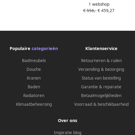
1 webshop
black 1805164
36x18x9cm wasbak rechts 1
€ 556,-
€ 459,27
kraangat Quartz beton
brushed nickel 1805170
Populaire
categorieën
Klantenservice
Badmeubels
Retourneren & ruilen
Douche
Verzending & bezorging
Kranen
Status van bestelling
Baden
Garantie & reparatie
Radiatoren
Betaalmogelijkheden
Klimaatbeheersing
Voorraad & beschikbaarheid
Over ons
Inspiratie blog