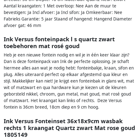
Aantal kraangaten: 1 Met overloop: Nee Aan de muur te
bevestigen: Ja Incl afvoer: Ja Incl sifon: Ja Omkeerbaar: Nee
Fabrieks Garantie: 5 jaar Staand of hangend: Hangend Diameter
afvoer gat: 46 mm
Ink Versus fonteinpack l s quartz zwart
toebehoren mat rosé goud
Heb je een nieuwe fontein nodig en wil je in één keer klaar zijn?
Dan is deze fonteinpack van Ink de perfecte oplossing. Je schaft
hiermee alles aan wat je nodig hebt: fonteinbakje, kraan, sifon en
plug. Alles uiteraard perfect op elkaar afgestemd qua kleur en
stijl. Makkelijker kan niet! Je krijgt een fonteinbak in glans wit, mat
wit of matzwart en qua hardware kun je kiezen uit de kleuren
geborsteld nikkel, chroom, gun metal, mat goud, mat rosé goud
of matzwart. Het kraangat kan links of rechts. Deze Versus
fontein is 36cm breed, 18cm diep en 9 cm hoog.
Ink Versus Fonteinset 36x18x9cm wasbak
rechts 1 kraangat Quartz zwart Mat rose goud
1805149