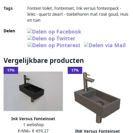
Tags
Fontein toilet, Fonteinset, Ink versus fonteinpack -
links - quartz zwart - toebehoren mat rosé goud, Huis
en tuin
Delen
Vergelijkbare producten
17%
17%
Ink Versus Fonteinset
1 webshop
36x18x9cm wasbak rechts 1
€ 556,-
€ 459,27
kraangat Quartz zwart metal
INK Versus Fonteinset