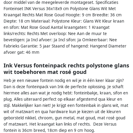
door middel van de meegeleverde montageset. Specificaties
Fonteinset INK Versus 36x18x9 cm Polystone Glans Wit Met
Kraangat Rechts Mat Rose Goud Hoogte: 9 cm Breedte: 36 cm
Diepte: 18 cm Materiaal: Polystone Kleur: Glans Wit Kleur kraan
en sifon: Mat Rose Goud Aantal kraangaten: 1 Kraangat
links/rechts: Rechts Met overloop: Nee Aan de muur te
bevestigen: Ja Incl afvoer: Ja Incl sifon: Ja Omkeerbaar: Nee
Fabrieks Garantie: 5 jaar Staand of hangend: Hangend Diameter
afvoer gat: 46 mm
Ink Versus fonteinpack rechts polystone glans
wit toebehoren mat rosé goud
Heb je een nieuwe fontein nodig en wil je in één keer klaar zijn?
Dan is deze fonteinpack van Ink de perfecte oplossing. Je schaft
hiermee alles aan wat je nodig hebt: fonteinbakje, kraan, sifon en
plug. Alles uiteraard perfect op elkaar afgestemd qua kleur en
stijl. Makkelijker kan niet! Je krijgt een fonteinbak in glans wit, mat
wit of matzwart en qua hardware kun je kiezen uit de kleuren
geborsteld nikkel, chroom, gun metal, mat goud, mat rosé goud
of matzwart. Het kraangat kan links of rechts. Deze Versus
fontein is 36cm breed, 18cm diep en 9 cm hoog.