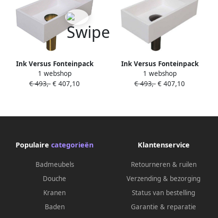
Ink Versus Fonteinpack
Ink Versus Fonteinpack
1 webshop
1 webshop
Polystone rechts fonte raan
Polystone rechts fonte raan
€ 493,-
€ 407,10
€ 493,-
€ 407,10
designsifon afvoerplug incl
designsifon afvoerplug incl
bevestiging 1805151
bevestiging 1805172
Populaire
categorieën
Klantenservice
Badmeubels
Retourneren & ruilen
Douche
Verzending & bezorging
Kranen
Status van bestelling
Baden
Garantie & reparatie