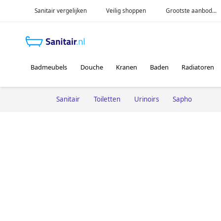
Sanitair vergelijken
Veilig shoppen
Grootste aanbod...
Badmeubels
Douche
Kranen
Baden
Radiatoren
Sanitair
Toiletten
Urinoirs
Sapho