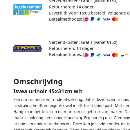
Verzendkosten: Gratis (vanaf €150)
Retourneren: 14 dagen
Levertijd: Voor 15:00 besteld, volgende d
Betaalmethodes:
Verzendkosten: Gratis (vanaf €150)
Retourneren: 14 dagen
Betaalmethodes:
Omschrijving
Isvea urinoir 45x31cm wit
Een urinoir met een ronde afwerking: dat is deze Isvea urinoir. E
uitstraling heeft en eigenlijk wel in elk toilet goed past. Met
Hang 'm in het toilet en de man kan er gebruik van maken. De u
maar is ook nog eens onderhoudsvrij. Erg handig dus! Combine
urinoirs en andere toebehoren. Deze kan je vinden onder de to
Materiaal: Keramiek Breedte: 32cm Hoogte: 45cm Diepte: 31cm