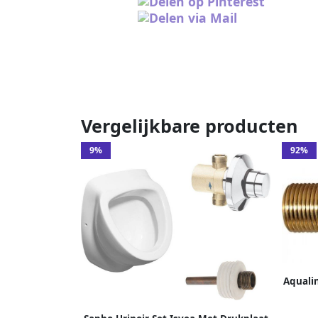
Vergelijkbare producten
9%
92%
Aquali
toevoe