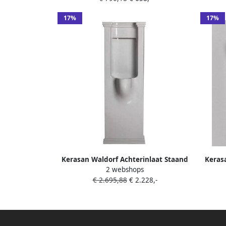
17%
17%
Kerasan Waldorf Achterinlaat Staand
Kerasa
2 webshops
urinoir 44x124 5 cm inclusief sifon en
€ 2.695,88
€ 2.228,-
bevestigingsset wit