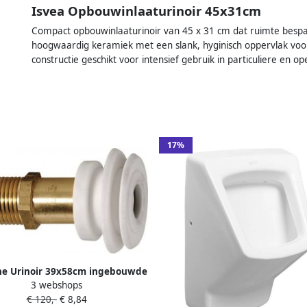
Isvea Opbouwinlaaturinoir 45x31cm
Compact opbouwinlaaturinoir van 45 x 31 cm dat ruimte bespaa
hoogwaardig keramiek met een slank, hyginisch oppervlak voo
constructie geschikt voor intensief gebruik in particuliere en
17%
ne Urinoir 39x58cm ingebouwde
3 webshops
r en afvoer incl. sifon (2670-DS)
€ 120,-
€ 8,84