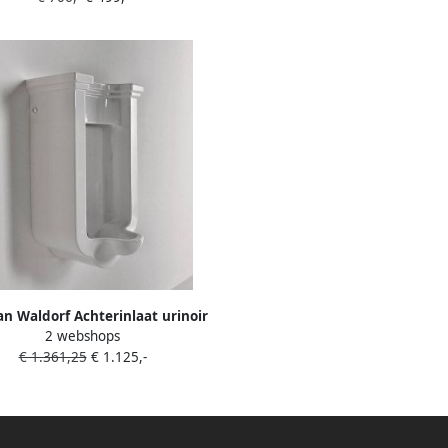
n Waldorf Achterinlaat urinoir
2 webshops
44x72cm incl sifon en
€ 1.361,25
€ 1.125,-
bevestigingsmateriaal wit