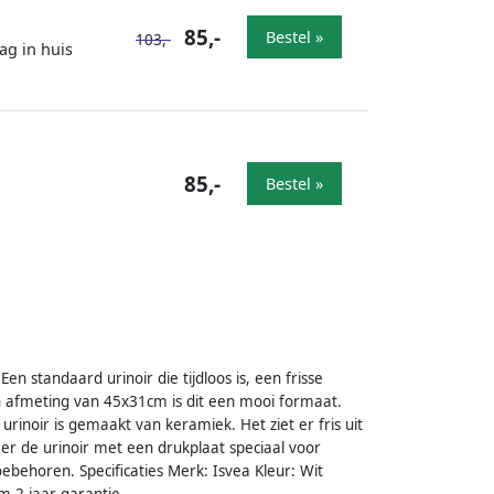
85,-
Bestel »
103,-
ag in huis
85,-
Bestel »
en standaard urinoir die tijdloos is, een frisse
 een afmeting van 45x31cm is dit een mooi formaat.
rinoir is gemaakt van keramiek. Het ziet er fris uit
er de urinoir met een drukplaat speciaal voor
ebehoren. Specificaties Merk: Isvea Kleur: Wit
 2 jaar garantie