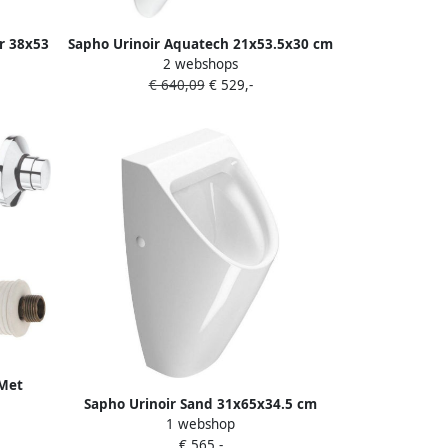
ir 38x53
Sapho Urinoir Aquatech 21x53.5x30 cm
2 webshops
inc Trap en Bevestigingen Keramiek
€ 640,09
€ 529,-
Wit
 Met
Sapho Urinoir Sand 31x65x34.5 cm
1 webshop
ExtraGlaze Keramiek Wit
€ 565,-