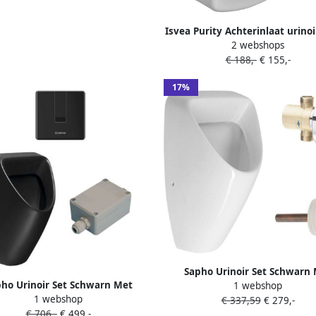
Isvea Purity Achterinlaat urino
2 webshops
5cm achterinlaat afvoer
€ 188,-
€ 155,-
17%
Sapho Urinoir Set Schwarn
ho Urinoir Set Schwarn Met
1 webshop
Drukplaat en Afvoer Wit
1 webshop
tronische Drukplaat en Afvoer
€ 337,59
€ 279,-
€ 706,-
€ 499,-
Zwart