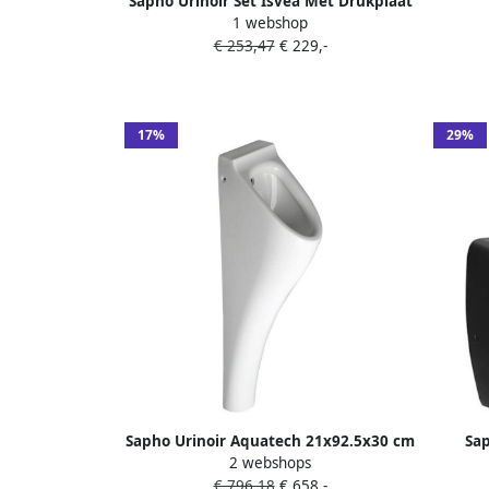
Sapho Urinoir Set Isvea Met Drukplaat
1 webshop
En Afvoer Wit
€ 253,47
€ 229,-
17%
29%
Sapho Urinoir Aquatech 21x92.5x30 cm
Sap
2 webshops
inc Trap en Bevestigingen Keramiek
Elek
€ 796,18
€ 658,-
Wit