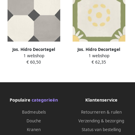
Jos. Hidro Decortegel
Jos. Hidro Decortegel
1 webshop
1 webshop
20x20cm 8.3mm porcellanato
20x20cm 8.3mm porcellanato
€ 60,50
€ 62,35
8 Sided Black 1426640
Teatime Lime 1426661
Populaire
categorieën
Klantenservice
Badmeubels
Retourneren & ruilen
Douche
Verzending & bezorging
Kranen
Status van bestelling