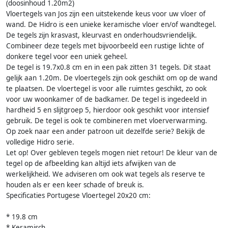
(doosinhoud 1.20m2)
Vloertegels van Jos zijn een uitstekende keus voor uw vloer of
wand. De Hidro is een unieke keramische vloer en/of wandtegel.
De tegels zijn krasvast, kleurvast en onderhoudsvriendelijk.
Combineer deze tegels met bijvoorbeeld een rustige lichte of
donkere tegel voor een uniek geheel.
De tegel is 19.7x0.8 cm en in een pak zitten 31 tegels. Dit staat
gelijk aan 1.20m. De vloertegels zijn ook geschikt om op de wand
te plaatsen. De vloertegel is voor alle ruimtes geschikt, zo ook
voor uw woonkamer of de badkamer. De tegel is ingedeeld in
hardheid 5 en slijtgroep 5, hierdoor ook geschikt voor intensief
gebruik. De tegel is ook te combineren met vloerverwarming.
Op zoek naar een ander patroon uit dezelfde serie? Bekijk de
volledige Hidro serie.
Let op! Over gebleven tegels mogen niet retour! De kleur van de
tegel op de afbeelding kan altijd iets afwijken van de
werkelijkheid. We adviseren om ook wat tegels als reserve te
houden als er een keer schade of breuk is.
Specificaties Portugese Vloertegel 20x20 cm:
* 19.8 cm
* Keramisch