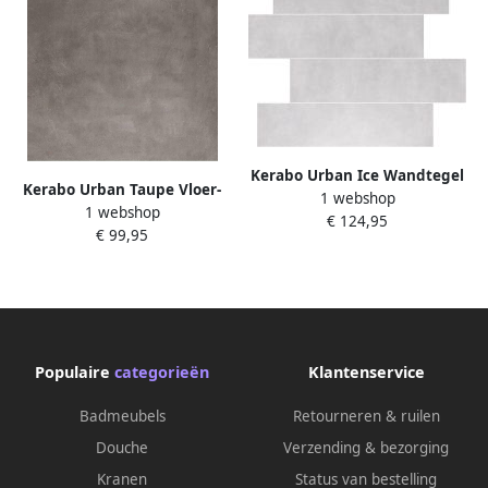
Kerabo Urban Ice Wandtegel
Kerabo Urban Taupe Vloer-
1 webshop
15x60cm Betonlook Grijs Mat
1 webshop
en wandtegel 60x60cm
€ 124,95
SW07311986
€ 99,95
Betonlook Taupe mat
SW07311985-2
Populaire
categorieën
Klantenservice
Badmeubels
Retourneren & ruilen
Douche
Verzending & bezorging
Kranen
Status van bestelling