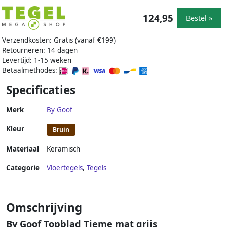
124,95
Bestel »
Verzendkosten: Gratis (vanaf €199)
Retourneren: 14 dagen
Levertijd: 1-15 weken
Betaalmethodes:
Specificaties
Merk
By Goof
Kleur
Bruin
Materiaal
Keramisch
Categorie
Vloertegels
,
Tegels
Omschrijving
By Goof Topblad Tieme mat grijs