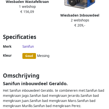
Wiesbaden Wastafelkraan
1 webshop
Inbouw Slim Twenty
€ 156,09
Afbouwdeel Mengkraan
Wiesbaden Inbouwdeel
Rond Glans Chroom 1 Greeps
2 webshops
Douchekraan Themostatisch
€ 209,-
2-wegs Inbouwbox
Specificaties
Merk
Sanifun
Kleur
Messing
Goud
Omschrijving
Sanifun inbouwdeel Geraldo.
Het Sanifun inbouwdeel Geraldo. te combineren met:Sanifun bad
mengkraan Jago.Sanifun bad mengkraan Jerardo.Sanifun bad
mengkraan Juan.Sanifun bad mengkraan Maro.Sanifun bad
mengkraan Murillo.Sanifun bad mengkraan Perez.