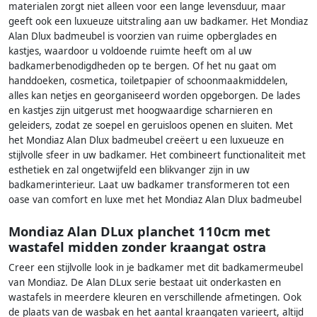
materialen zorgt niet alleen voor een lange levensduur, maar
geeft ook een luxueuze uitstraling aan uw badkamer. Het Mondiaz
Alan Dlux badmeubel is voorzien van ruime opberglades en
kastjes, waardoor u voldoende ruimte heeft om al uw
badkamerbenodigdheden op te bergen. Of het nu gaat om
handdoeken, cosmetica, toiletpapier of schoonmaakmiddelen,
alles kan netjes en georganiseerd worden opgeborgen. De lades
en kastjes zijn uitgerust met hoogwaardige scharnieren en
geleiders, zodat ze soepel en geruisloos openen en sluiten. Met
het Mondiaz Alan Dlux badmeubel creëert u een luxueuze en
stijlvolle sfeer in uw badkamer. Het combineert functionaliteit met
esthetiek en zal ongetwijfeld een blikvanger zijn in uw
badkamerinterieur. Laat uw badkamer transformeren tot een
oase van comfort en luxe met het Mondiaz Alan Dlux badmeubel
Mondiaz Alan DLux planchet 110cm met
wastafel midden zonder kraangat ostra
Creer een stijlvolle look in je badkamer met dit badkamermeubel
van Mondiaz. De Alan DLux serie bestaat uit onderkasten en
wastafels in meerdere kleuren en verschillende afmetingen. Ook
de plaats van de wasbak en het aantal kraangaten varieert, altijd