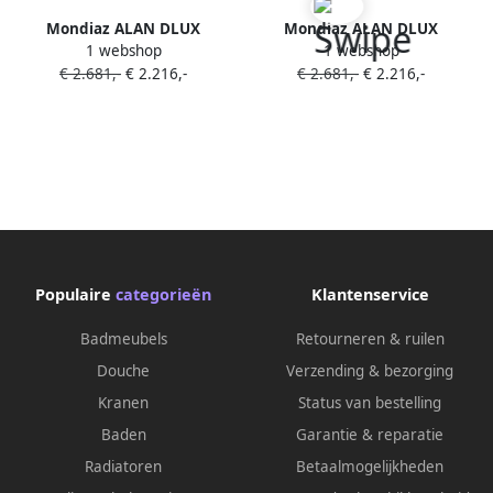
Mondiaz ALAN DLUX
Mondiaz ALAN DLUX
1 webshop
1 webshop
Badkamermeubelset 110cm
Badkamermeubelset 110cm
€ 2.681,-
€ 2.216,-
€ 2.681,-
€ 2.216,-
planchet met vrijhangende
planchet met vrijhangende
wastafel wasbak midden 0
wastafel wasbak rechts 0
kraangaten Frappe
kraangaten Glace
ADX110FraPLM0Fra
ADX110GlaPLR0Gla
Populaire
categorieën
Klantenservice
Badmeubels
Retourneren & ruilen
Douche
Verzending & bezorging
Kranen
Status van bestelling
Baden
Garantie & reparatie
Radiatoren
Betaalmogelijkheden