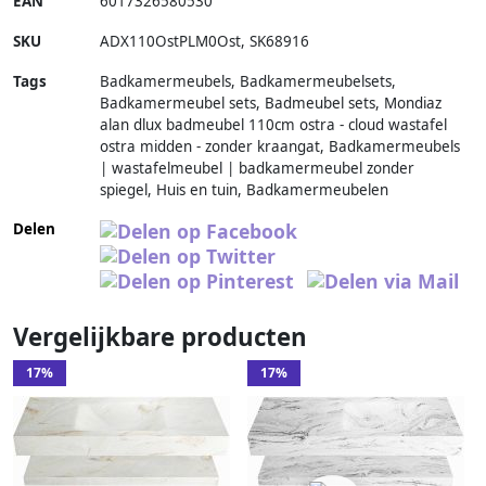
EAN
6017326580530
SKU
ADX110OstPLM0Ost
,
SK68916
Tags
Badkamermeubels, Badkamermeubelsets,
Badkamermeubel sets, Badmeubel sets, Mondiaz
alan dlux badmeubel 110cm ostra - cloud wastafel
ostra midden - zonder kraangat, Badkamermeubels
| wastafelmeubel | badkamermeubel zonder
spiegel, Huis en tuin, Badkamermeubelen
Delen
Vergelijkbare producten
17%
17%