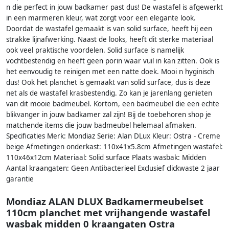
n die perfect in jouw badkamer past dus! De wastafel is afgewerkt
in een marmeren kleur, wat zorgt voor een elegante look.
Doordat de wastafel gemaakt is van solid surface, heeft hij een
strakke lijnafwerking. Naast de looks, heeft dit sterke materiaal
ook veel praktische voordelen. Solid surface is namelijk
vochtbestendig en heeft geen porin waar vuil in kan zitten. Ook is
het eenvoudig te reinigen met een natte doek. Mooi n hyginisch
dus! Ook het planchet is gemaakt van solid surface, dus is deze
net als de wastafel krasbestendig. Zo kan je jarenlang genieten
van dit mooie badmeubel. Kortom, een badmeubel die een echte
blikvanger in jouw badkamer zal zijn! Bij de toebehoren shop je
matchende items die jouw badmeubel helemaal afmaken.
Specificaties Merk: Mondiaz Serie: Alan DLux Kleur: Ostra - Creme
beige Afmetingen onderkast: 110x41x5.8cm Afmetingen wastafel:
110x46x12cm Materiaal: Solid surface Plaats wasbak: Midden
Aantal kraangaten: Geen Antibacterieel Exclusief clickwaste 2 jaar
garantie
Mondiaz ALAN DLUX Badkamermeubelset
110cm planchet met vrijhangende wastafel
wasbak midden 0 kraangaten Ostra