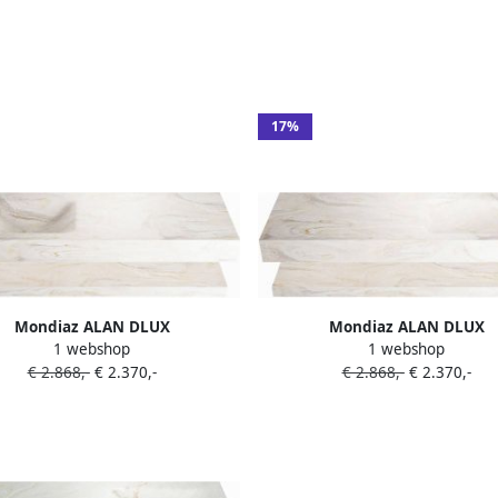
ADX130FraPLL1Fra
ADX130GlaPLD0Gla
17%
Mondiaz ALAN DLUX
Mondiaz ALAN DLUX
1 webshop
1 webshop
mermeubelset 130cm planchet
Badkamermeubelset 130cm pl
€ 2.868,-
€ 2.370,-
€ 2.868,-
€ 2.370,-
 vrijhangende wastafel wasbak
Ostra vrijhangende wastafel 
links 0 kraangaten Ostra
rechts 0 kraangaten Ost
ADX130OstPLL0Ost
ADX130OstPLR0Ost