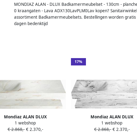
MONDIAZ ALAN - DLUX Badkamermeubelset - 130cm - planchet -
0 kraangaten - Lava ADX130LavPLM0Lav kopen? Sanitairwinkel.n
assortiment Badkamermeubelsets. Bestellingen worden gratis 
dagen bedenktijd
17%
Mondiaz ALAN DLUX
Mondiaz ALAN DLUX
1 webshop
1 webshop
mermeubelset 130cm planchet
Badkamermeubelset 130cm pl
€ 2.868,-
€ 2.370,-
€ 2.868,-
€ 2.370,-
 vrijhangende wastafel wasbak
Glace vrijhangende wastafe
links 1 kraangat Frappe
wasbakken 0 kraangaten G