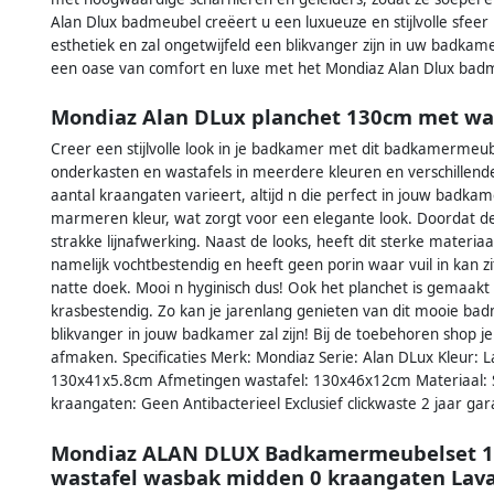
Alan Dlux badmeubel creëert u een luxueuze en stijlvolle sfeer
esthetiek en zal ongetwijfeld een blikvanger zijn in uw badka
een oase van comfort en luxe met het Mondiaz Alan Dlux bad
Mondiaz Alan DLux planchet 130cm met was
Creer een stijlvolle look in je badkamer met dit badkamermeub
onderkasten en wastafels in meerdere kleuren en verschillen
aantal kraangaten varieert, altijd n die perfect in jouw badkam
marmeren kleur, wat zorgt voor een elegante look. Doordat de 
strakke lijnafwerking. Naast de looks, heeft dit sterke materiaa
namelijk vochtbestendig en heeft geen porin waar vuil in kan z
natte doek. Mooi n hyginisch dus! Ook het planchet is gemaakt v
krasbestendig. Zo kan je jarenlang genieten van dit mooie b
blikvanger in jouw badkamer zal zijn! Bij de toebehoren shop
afmaken. Specificaties Merk: Mondiaz Serie: Alan DLux Kleur:
130x41x5.8cm Afmetingen wastafel: 130x46x12cm Materiaal: So
kraangaten: Geen Antibacterieel Exclusief clickwaste 2 jaar gar
Mondiaz ALAN DLUX Badkamermeubelset 13
wastafel wasbak midden 0 kraangaten La