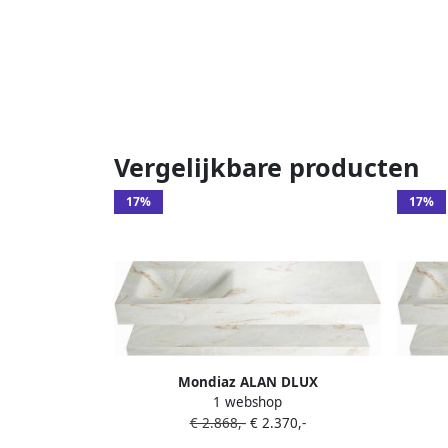
Vergelijkbare producten
17%
17%
Mondiaz ALAN DLUX
1 webshop
Badkamermeubelset 130cm planchet
Badka
€ 2.868,-
€ 2.370,-
Frappe vrijhangende wastafel wasbak
Frappe
links 0 kraangaten Frappe