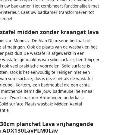
 in uw badkamer. Het combineert functionaliteit met
merinterieur. Laat uw badkamer transformeren tot
meubel
tafel midden zonder kraangat lava
el van Mondiaz. De Alan DLux serie bestaat uit
de afmetingen. Ook de plaats van de wasbak en het
er past dus! De wastafel is afgewerkt in een
wastafel gemaakt is van solid surface, heeft hij een
l ook veel praktische voordelen. Solid surface is
itten. Ook is het eenvoudig te reinigen met een
an solid surface, dus is deze net als de wastafel
admeubel. Kortom, een badmeubel die een echte
 je matchende items die jouw badmeubel helemaal
 Lava - Zwart marmer Afmetingen onderkast:
lid surface Plaats wasbak: Midden Aantal
antie
0cm planchet Lava vrijhangende
va ADX130LavPLM0Lav