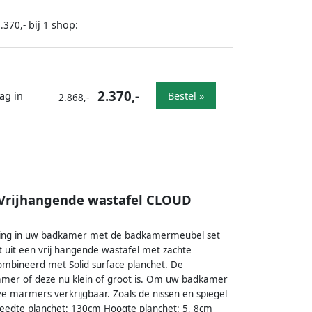
bij
shop:
.370,-
1
2.370,-
ag in
Bestel »
2.868,-
Vrijhangende wastafel CLOUD
ling in uw badkamer met de badkamermeubel set
uit een vrij hangende wastafel met zachte
ombineerd met Solid surface planchet. De
mer of deze nu klein of groot is. Om uw badkamer
ze marmers verkrijgbaar. Zoals de nissen en spiegel
eedte planchet: 130cm Hoogte planchet: 5, 8cm