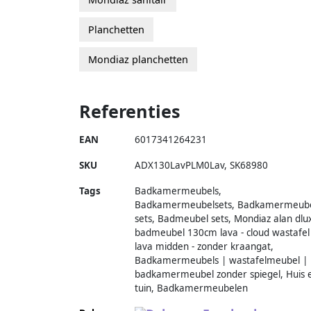
Planchetten
Mondiaz planchetten
Referenties
EAN
6017341264231
SKU
ADX130LavPLM0Lav
,
SK68980
Tags
Badkamermeubels,
Badkamermeubelsets, Badkamermeub
sets, Badmeubel sets, Mondiaz alan dlu
badmeubel 130cm lava - cloud wastafel
lava midden - zonder kraangat,
Badkamermeubels | wastafelmeubel |
badkamermeubel zonder spiegel, Huis 
tuin, Badkamermeubelen