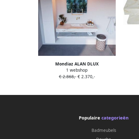
Badka
Frappe
Mondiaz ALAN DLUX
1 webshop
Badkamermeubelset 130cm planchet
€ 2.868,-
€ 2.370,-
Frappe vrijhangende wastafel wasbak
midden 0 kraangaten Frappe
ADX130FraPLM0Fra
Populaire
categorieën
Badmeubels