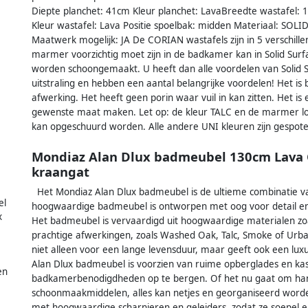
Diepte planchet: 41cm Kleur planchet: LavaBreedte wastafel:
Kleur wastafel: Lava Positie spoelbak: midden Materiaal: SOL
Maatwerk mogelijk: JA De CORIAN wastafels zijn in 5 verschil
marmer voorzichtig moet zijn in de badkamer kan in Solid Surf
worden schoongemaakt. U heeft dan alle voordelen van Solid S
uitstraling en hebben een aantal belangrijke voordelen! Het is
afwerking. Het heeft geen porin waar vuil in kan zitten. Het is
gewenste maat maken. Let op: de kleur TALC en de marmer loo
kan opgeschuurd worden. Alle andere UNI kleuren zijn gespot
Mondiaz Alan Dlux badmeubel 130cm Lava 
kraangat
Het Mondiaz Alan Dlux badmeubel is de ultieme combinatie van
el
hoogwaardige badmeubel is ontworpen met oog voor detail en st
x
Het badmeubel is vervaardigd uit hoogwaardige materialen zoal
prachtige afwerkingen, zoals Washed Oak, Talc, Smoke of Urba
niet alleen voor een lange levensduur, maar geeft ook een lu
Alan Dlux badmeubel is voorzien van ruime opberglades en ka
en
badkamerbenodigdheden op te bergen. Of het nu gaat om hand
schoonmaakmiddelen, alles kan netjes en georganiseerd worden
met hoogwaardige scharnieren en geleiders, zodat ze soepel e