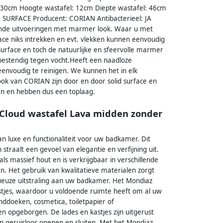
 130cm Hoogte wastafel: 12cm Diepte wastafel: 46cm
ID SURFACE Producent: CORIAN Antibacterieel: JA
lende uitvoeringen met marmer look. Waar u met
ace niks intrekken en evt. vlekken kunnen eenvoudig
urface en toch de natuurlijke en sfeervolle marmer
 bestendig tegen vocht.Heeft een naadloze
 eenvoudig te reinigen. We kunnen het in elk
k van CORIAN zijn door en door solid surface en
en en hebben dus een toplaag.
Cloud wastafel Lava midden zonder
 luxe en functionaliteit voor uw badkamer. Dit
raalt een gevoel van elegantie en verfijning uit.
s massief hout en is verkrijgbaar in verschillende
n. Het gebruik van kwalitatieve materialen zorgt
xueuze uitstraling aan uw badkamer. Het Mondiaz
stjes, waardoor u voldoende ruimte heeft om al uw
doeken, cosmetica, toiletpapier of
 opgeborgen. De lades en kastjes zijn uitgerust
n geruisloos openen en sluiten. Met het Mondiaz