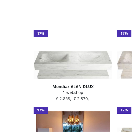
ADX130FraPLL0Fra
17%
17%
Mondiaz ALAN DLUX
1 webshop
Badkamermeubelset 130cm planchet
Badka
€ 2.868,-
€ 2.370,-
Opalo vrijhangende wastafel 2
Ostra
wasbakken 0 kraangaten Opalo
17%
17%
ADX130OpaPLD0Opa