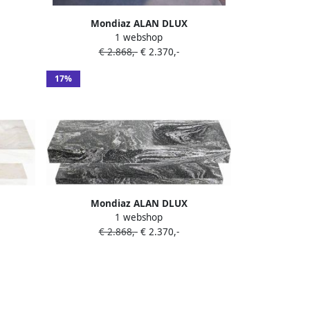
Mondiaz ALAN DLUX
1 webshop
Badkamermeubelset 130cm planchet
€ 2.868,-
€ 2.370,-
Glace vrijhangende wastafel 2
wasbakken 2 kraangaten Glace
17%
ADX130GlaPLD2Gla
Mondiaz ALAN DLUX
1 webshop
anchet
Badkamermeubelset 130cm planchet
€ 2.868,-
€ 2.370,-
wasbak
Lava vrijhangende wastafel wasbak
ra
rechts 1 kraangat Lava
ADX130LavPLR1Lav