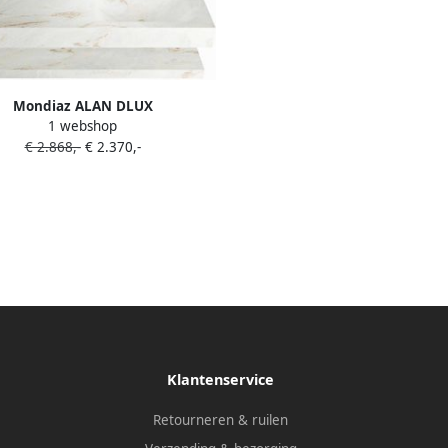
Mondiaz ALAN DLUX
1 webshop
mermeubelset 130cm planchet
€ 2.868,-
€ 2.370,-
 vrijhangende wastafel wasbak
rechts 1 kraangat Frappe
ADX130FraPLR1Fra
Klantenservice
Retourneren & ruilen