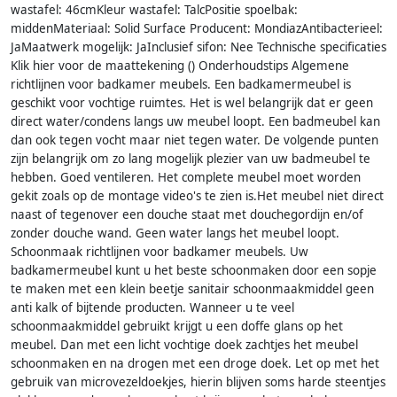
wastafel: 46cmKleur wastafel: TalcPositie spoelbak:
middenMateriaal: Solid Surface Producent: MondiazAntibacterieel:
JaMaatwerk mogelijk: JaInclusief sifon: Nee Technische specificaties
Klik hier voor de maattekening () Onderhoudstips Algemene
richtlijnen voor badkamer meubels. Een badkamermeubel is
geschikt voor vochtige ruimtes. Het is wel belangrijk dat er geen
direct water/condens langs uw meubel loopt. Een badmeubel kan
dan ook tegen vocht maar niet tegen water. De volgende punten
zijn belangrijk om zo lang mogelijk plezier van uw badmeubel te
hebben. Goed ventileren. Het complete meubel moet worden
gekit zoals op de montage video's te zien is.Het meubel niet direct
naast of tegenover een douche staat met douchegordijn en/of
zonder douche wand. Geen water langs het meubel loopt.
Schoonmaak richtlijnen voor badkamer meubels. Uw
badkamermeubel kunt u het beste schoonmaken door een sopje
te maken met een klein beetje sanitair schoonmaakmiddel geen
anti kalk of bijtende producten. Wanneer u te veel
schoonmaakmiddel gebruikt krijgt u een doffe glans op het
meubel. Dan met een licht vochtige doek zachtjes het meubel
schoonmaken en na drogen met een droge doek. Let op met het
gebruik van microvezeldoekjes, hierin blijven soms harde steentjes