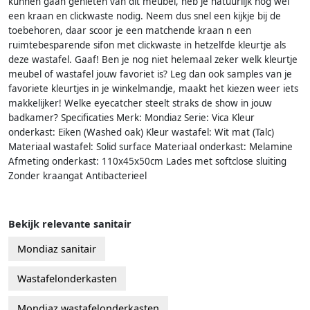
kunnen gaan genieten van dit meubel, heb je natuurlijk nog wel
een kraan en clickwaste nodig. Neem dus snel een kijkje bij de
toebehoren, daar scoor je een matchende kraan n een
ruimtebesparende sifon met clickwaste in hetzelfde kleurtje als
deze wastafel. Gaaf! Ben je nog niet helemaal zeker welk kleurtje
meubel of wastafel jouw favoriet is? Leg dan ook samples van je
favoriete kleurtjes in je winkelmandje, maakt het kiezen weer iets
makkelijker! Welke eyecatcher steelt straks de show in jouw
badkamer? Specificaties Merk: Mondiaz Serie: Vica Kleur
onderkast: Eiken (Washed oak) Kleur wastafel: Wit mat (Talc)
Materiaal wastafel: Solid surface Materiaal onderkast: Melamine
Afmeting onderkast: 110x45x50cm Lades met softclose sluiting
Zonder kraangat Antibacterieel
Bekijk relevante sanitair
Mondiaz sanitair
Wastafelonderkasten
Mondiaz wastafelonderkasten