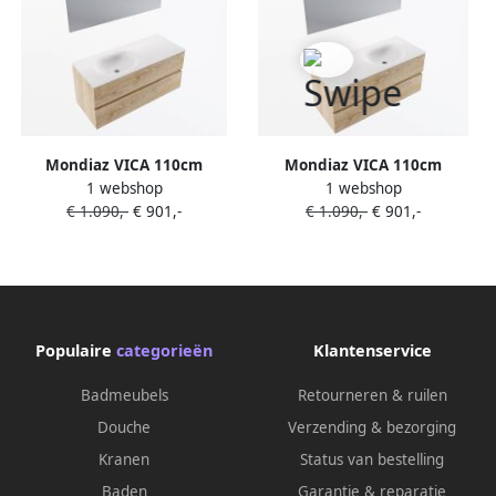
Mondiaz VICA 110cm
Mondiaz VICA 110cm
1 webshop
1 webshop
badmeubel onderkast
badmeubel onderkast
€ 1.090,-
€ 901,-
€ 1.090,-
€ 901,-
Washed Oak 2 lades.
Washed Oak 2 lades.
Wastafel MOON links 1
Wastafel MOON rechts
kraangat kleur Talc.
zonder kraangat kleur Talc.
Populaire
categorieën
Klantenservice
Badmeubels
Retourneren & ruilen
Douche
Verzending & bezorging
Kranen
Status van bestelling
Baden
Garantie & reparatie