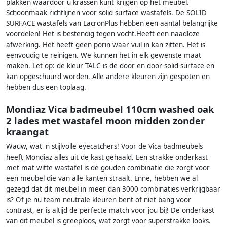
plakken waardoor u krassen kunt krijgen op het meubel.
Schoonmaak richtlijnen voor solid surface wastafels. De SOLID
SURFACE wastafels van LacronPlus hebben een aantal belangrijke
voordelen! Het is bestendig tegen vocht.Heeft een naadloze
afwerking. Het heeft geen porin waar vuil in kan zitten. Het is
eenvoudig te reinigen. We kunnen het in elk gewenste maat
maken. Let op: de kleur TALC is de door en door solid surface en
kan opgeschuurd worden. Alle andere kleuren zijn gespoten en
hebben dus een toplaag.
Mondiaz Vica badmeubel 110cm washed oak
2 lades met wastafel moon midden zonder
kraangat
Wauw, wat 'n stijlvolle eyecatchers! Voor de Vica badmeubels
heeft Mondiaz alles uit de kast gehaald. Een strakke onderkast
met mat witte wastafel is de gouden combinatie die zorgt voor
een meubel die van alle kanten straalt. Enne, hebben we al
gezegd dat dit meubel in meer dan 3000 combinaties verkrijgbaar
is? Of je nu team neutrale kleuren bent of niet bang voor
contrast, er is altijd de perfecte match voor jou bij! De onderkast
van dit meubel is greeploos, wat zorgt voor superstrakke looks.