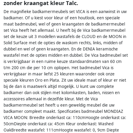
zonder kraangat kleur Talc.
De magnifieke badkamermeubels set VICA is een aanwinst in uw
badkamer. Of u kiest voor kleur of een houtlook, een speciale
maat badmeubel, wel of geen kraangaten de badkamermeubel
set Vica heeft het allemaal. U heeft bij de Vica badkamermeubel
set de keuze uit 3 modellen wastafels de CLOUD en de MOON in
Solid Surface met de opties de waskom rechts, links, midden of
dubbel en wel of geen kraangaten. En de DENIA keramische
wastafel met de opties midden en dubbel. De Vica badmeubel set
is verkrijgbaar in een ruime keuze standaardmaten van 60 cm
t/m 200 cm die per 10 cm oplopen. Het badmeubel Vica is
verkrijgbaar in maar liefst 25 kleuren waaronder ook onze
speciale kleuren Oro en Plata. Zit uw ideale maat of kleur er niet
bij de dan is maatwerk altijd mogelijk. U kunt uw complete
badkamer dan ook stijlen met kolomkasten, baden, nissen en
accessoires allemaal in dezelfde kleur. Met de Vica
badkamermeubel set heeft u een geweldig meubel die uw
badkamer compleet maakt. Specificaties badmeubel MONDIAZ
VICA MOON: Breedte onderkast ca: 110cmHoogte onderkast ca:
50cmDiepte onderkast ca: 45cm Kleur onderkast: Washed
OakBreedte wastafel: 111cmHoogte wastafel: 0, 9cm Diepte