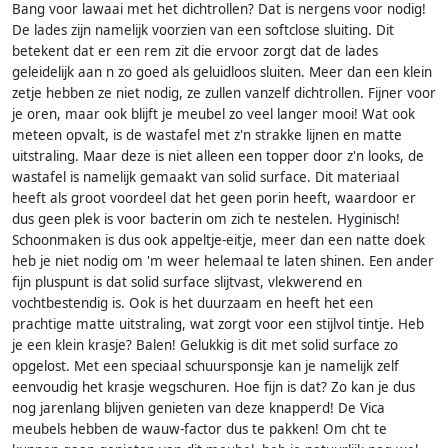
Bang voor lawaai met het dichtrollen? Dat is nergens voor nodig!
De lades zijn namelijk voorzien van een softclose sluiting. Dit
betekent dat er een rem zit die ervoor zorgt dat de lades
geleidelijk aan n zo goed als geluidloos sluiten. Meer dan een klein
zetje hebben ze niet nodig, ze zullen vanzelf dichtrollen. Fijner voor
je oren, maar ook blijft je meubel zo veel langer mooi! Wat ook
meteen opvalt, is de wastafel met z'n strakke lijnen en matte
uitstraling. Maar deze is niet alleen een topper door z'n looks, de
wastafel is namelijk gemaakt van solid surface. Dit materiaal
heeft als groot voordeel dat het geen porin heeft, waardoor er
dus geen plek is voor bacterin om zich te nestelen. Hyginisch!
Schoonmaken is dus ook appeltje-eitje, meer dan een natte doek
heb je niet nodig om 'm weer helemaal te laten shinen. Een ander
fijn pluspunt is dat solid surface slijtvast, vlekwerend en
vochtbestendig is. Ook is het duurzaam en heeft het een
prachtige matte uitstraling, wat zorgt voor een stijlvol tintje. Heb
je een klein krasje? Balen! Gelukkig is dit met solid surface zo
opgelost. Met een speciaal schuursponsje kan je namelijk zelf
eenvoudig het krasje wegschuren. Hoe fijn is dat? Zo kan je dus
nog jarenlang blijven genieten van deze knapperd! De Vica
meubels hebben de wauw-factor dus te pakken! Om cht te