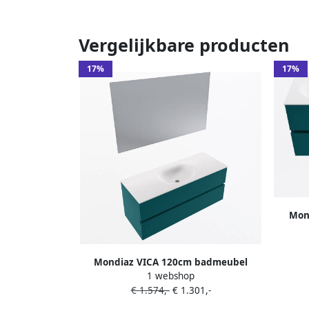
Vergelijkbare producten
17%
17%
Mon
onde
MOON d
Mondiaz VICA 120cm badmeubel
1 webshop
onderkast Smag 2 lades. Wastafel
€ 1.574,-
€ 1.301,-
MOON midden zonder kraangat kleur
Talc.