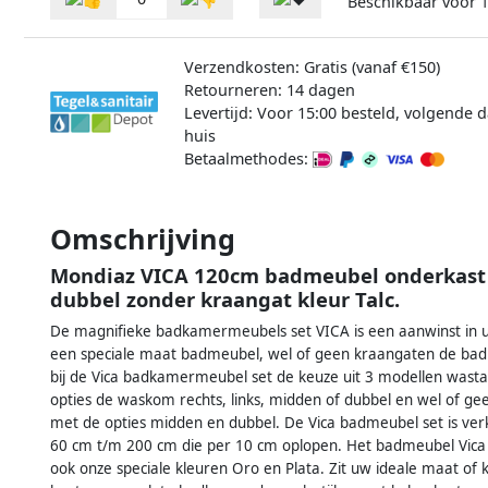
Beschikbaar voor
1
Verzendkosten: Gratis (vanaf €150)
Retourneren: 14 dagen
Levertijd: Voor 15:00 besteld, volgende d
huis
Betaalmethodes:
Omschrijving
Mondiaz VICA 120cm badmeubel onderkast 
dubbel zonder kraangat kleur Talc.
De magnifieke badkamermeubels set VICA is een aanwinst in uw
een speciale maat badmeubel, wel of geen kraangaten de badk
bij de Vica badkamermeubel set de keuze uit 3 modellen wast
opties de waskom rechts, links, midden of dubbel en wel of g
met de opties midden en dubbel. De Vica badmeubel set is ve
60 cm t/m 200 cm die per 10 cm oplopen. Het badmeubel Vica i
ook onze speciale kleuren Oro en Plata. Zit uw ideale maat of kl