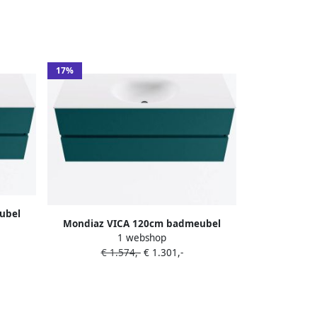
17%
ubel
Mondiaz VICA 120cm badmeubel
tafel
1 webshop
onderkast Smag 2 lades. Wastafel
kleur
€ 1.574,-
€ 1.301,-
MOON midden 1 kraangat kleur Talc.