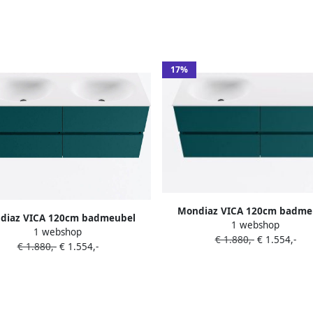
17%
Mondiaz VICA 120cm badme
diaz VICA 120cm badmeubel
1 webshop
onderkast Smag 4 lades. Was
1 webshop
rkast Smag 4 lades. Wastafel
€ 1.880,-
€ 1.554,-
MOON links zonder kraangat 
€ 1.880,-
€ 1.554,-
ubbel 2 kraangaten kleur Talc.
Talc.