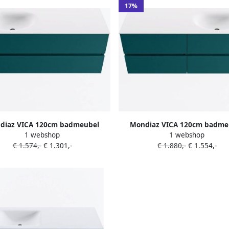
17%
diaz VICA 120cm badmeubel
Mondiaz VICA 120cm badme
1 webshop
1 webshop
rkast Smag 2 lades. Wastafel
onderkast Smag 4 lades. Was
€ 1.574,-
€ 1.301,-
€ 1.880,-
€ 1.554,-
 links zonder kraangat kleur
MOON rechts 1 kraangat kleur
Talc.