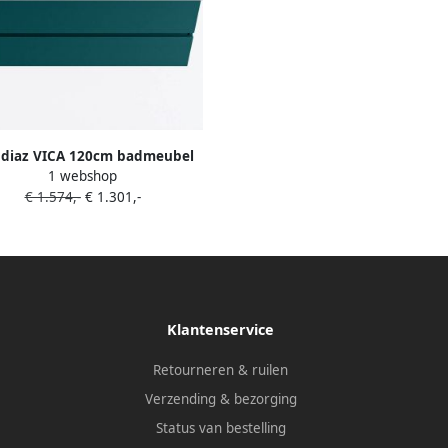
diaz VICA 120cm badmeubel
1 webshop
rkast Smag 2 lades. Wastafel
€ 1.574,-
€ 1.301,-
 links 1 kraangat kleur Talc.
Klantenservice
Retourneren & ruilen
Verzending & bezorging
Status van bestelling