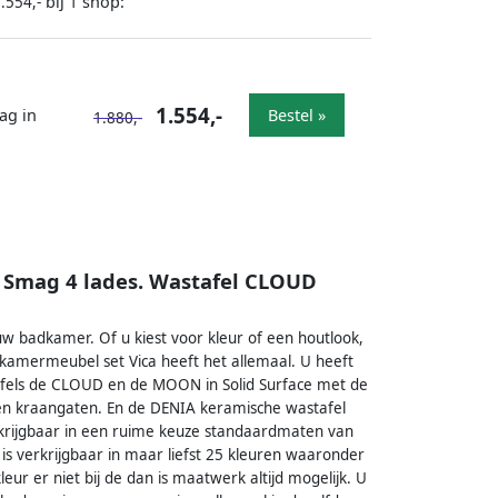
bij
shop:
.554,-
1
1.554,-
ag in
Bestel »
1.880,-
Smag 4 lades. Wastafel CLOUD
 badkamer. Of u kiest voor kleur of een houtlook,
amermeubel set Vica heeft het allemaal. U heeft
afels de CLOUD en de MOON in Solid Surface met de
een kraangaten. En de DENIA keramische wastafel
rkrijgbaar in een ruime keuze standaardmaten van
s verkrijgbaar in maar liefst 25 kleuren waaronder
eur er niet bij de dan is maatwerk altijd mogelijk. U