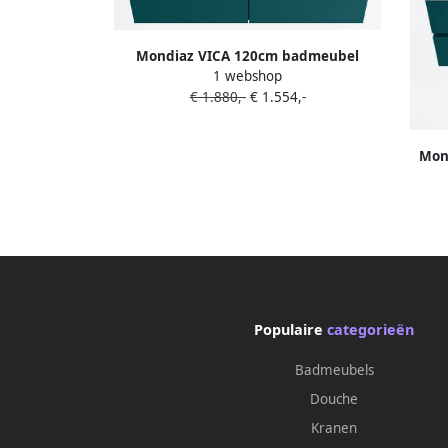
Mondiaz VICA 120cm badmeubel
1 webshop
onderkast Smag 4 lades. Wastafel
€ 1.880,-
€ 1.554,-
MOON dubbel zonder kraangat kleur
Talc.
Mon
onde
CLOUD
Populaire
categorieën
Badmeubels
Douche
Kranen