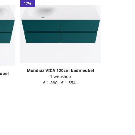
17%
Mondiaz VICA 120cm badmeubel
ubel
1 webshop
onderkast Smag 4 lades. Wastafel
tafel
€ 1.880,-
€ 1.554,-
MOON links 1 kraangat kleur Talc.
 Talc.