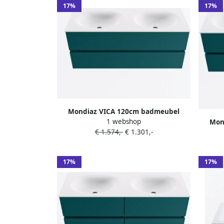
17%
17%
Mondiaz VICA 120cm badmeubel
1 webshop
Mon
onderkast Smag 2 lades. Wastafel
€ 1.574,-
€ 1.301,-
onde
MOON dubbel 2 kraangaten kleur Talc.
MOON
17%
17%