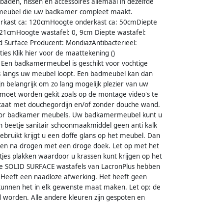
aden, nissen en accessoires allemaal in dezelfde
 meubel die uw badkamer compleet maakt.
rkast ca: 120cmHoogte onderkast ca: 50cmDiepte
21cmHoogte wastafel: 0, 9cm Diepte wastafel:
id Surface Producent: MondiazAntibacterieel:
ties Klik hier voor de maattekening ()
 Een badkamermeubel is geschikt voor vochtige
ens langs uw meubel loopt. Een badmeubel kan dan
n belangrijk om zo lang mogelijk plezier van uw
moet worden gekit zoals op de montage video's te
 staat met douchegordijn en/of zonder douche wand.
 voor badkamer meubels. Uw badkamermeubel kunt u
 beetje sanitair schoonmaakmiddel geen anti kalk
bruikt krijgt u een doffe glans op het meubel. Dan
 en na drogen met een droge doek. Let op met het
tjes plakken waardoor u krassen kunt krijgen op het
 De SOLID SURFACE wastafels van LacronPlus hebben
t.Heeft een naadloze afwerking. Het heeft geen
e kunnen het in elk gewenste maat maken. Let op: de
d worden. Alle andere kleuren zijn gespoten en