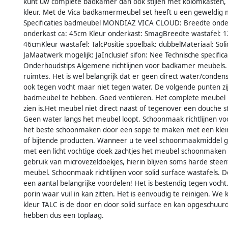
kunt uw complete badkamer dan ook stijlen met kolomkasten, b
kleur. Met de Vica badkamermeubel set heeft u een geweldig
Specificaties badmeubel MONDIAZ VICA CLOUD: Breedte onde
onderkast ca: 45cm Kleur onderkast: SmagBreedte wastafel: 1
46cmKleur wastafel: TalcPositie spoelbak: dubbelMateriaal: Sol
JaMaatwerk mogelijk: JaInclusief sifon: Nee Technische specifica
Onderhoudstips Algemene richtlijnen voor badkamer meubels.
ruimtes. Het is wel belangrijk dat er geen direct water/cond
ook tegen vocht maar niet tegen water. De volgende punten zij
badmeubel te hebben. Goed ventileren. Het complete meubel 
zien is.Het meubel niet direct naast of tegenover een douche
Geen water langs het meubel loopt. Schoonmaak richtlijnen
het beste schoonmaken door een sopje te maken met een klein
of bijtende producten. Wanneer u te veel schoonmaakmiddel ge
met een licht vochtige doek zachtjes het meubel schoonmaken
gebruik van microvezeldoekjes, hierin blijven soms harde steen
meubel. Schoonmaak richtlijnen voor solid surface wastafels.
een aantal belangrijke voordelen! Het is bestendig tegen voch
porin waar vuil in kan zitten. Het is eenvoudig te reinigen. W
kleur TALC is de door en door solid surface en kan opgeschuur
hebben dus een toplaag.