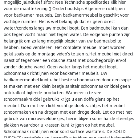
mogelijk: JaInclusief sifon: Nee Technische specificaties Klik hier
voor de maattekening () Onderhoudstips Algemene richtlijnen
voor badkamer meubels. Een badkamermeubel is geschikt voor
vochtige ruimtes. Het is wel belangrijk dat er geen direct
water/condens langs uw meubel loopt. Een badmeubel kan dan
ook tegen vocht maar niet tegen water. De volgende punten zijn
belangrijk om zo lang mogelijk plezier van uw badmeubel te
hebben. Goed ventileren. Het complete meubel moet worden
gekit zoals op de montage video's te zien is.Het meubel niet direct
naast of tegenover een douche staat met douchegordijn en/of
zonder douche wand. Geen water langs het meubel loopt.
Schoonmaak richtlijnen voor badkamer meubels. Uw
badkamermeubel kunt u het beste schoonmaken door een sopje
te maken met een klein beetje sanitair schoonmaakmiddel geen
anti kalk of bijtende producten. Wanneer u te veel
schoonmaakmiddel gebruikt krijgt u een doffe glans op het
meubel. Dan met een licht vochtige doek zachtjes het meubel
schoonmaken en na drogen met een droge doek. Let op met het
gebruik van microvezeldoekjes, hierin blijven soms harde steentjes
plakken waardoor u krassen kunt krijgen op het meubel.
Schoonmaak richtlijnen voor solid surface wastafels. De SOLID