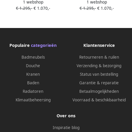
1 webshop
1 webshop
badmeubel onderkast
badmeubel onderkast
€ 1.295,-
€ 1.070,-
€ 1.295,-
€ 1.070,-
Antracite 2 lades. Wastafel
Antracite 2 lades. Wastafel
CLOUD midden 1 kraangat
CLOUD links 1 kraangat
kleur Talc.
kleur Talc.
Populaire
categorieën
Klantenservice
Badmeubels
Retourneren & ruilen
Douche
Verzending & bezorging
Kranen
Status van bestelling
Baden
Garantie & reparatie
Radiatoren
Betaalmogelijkheden
Klimaatbeheersing
Voorraad & beschikbaarheid
Over ons
Inspiratie blog