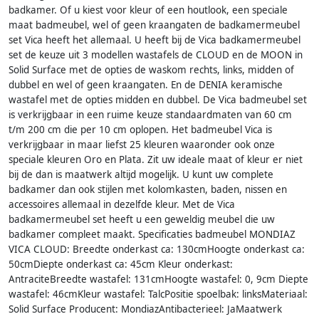
badkamer. Of u kiest voor kleur of een houtlook, een speciale
maat badmeubel, wel of geen kraangaten de badkamermeubel
set Vica heeft het allemaal. U heeft bij de Vica badkamermeubel
set de keuze uit 3 modellen wastafels de CLOUD en de MOON in
Solid Surface met de opties de waskom rechts, links, midden of
dubbel en wel of geen kraangaten. En de DENIA keramische
wastafel met de opties midden en dubbel. De Vica badmeubel set
is verkrijgbaar in een ruime keuze standaardmaten van 60 cm
t/m 200 cm die per 10 cm oplopen. Het badmeubel Vica is
verkrijgbaar in maar liefst 25 kleuren waaronder ook onze
speciale kleuren Oro en Plata. Zit uw ideale maat of kleur er niet
bij de dan is maatwerk altijd mogelijk. U kunt uw complete
badkamer dan ook stijlen met kolomkasten, baden, nissen en
accessoires allemaal in dezelfde kleur. Met de Vica
badkamermeubel set heeft u een geweldig meubel die uw
badkamer compleet maakt. Specificaties badmeubel MONDIAZ
VICA CLOUD: Breedte onderkast ca: 130cmHoogte onderkast ca:
50cmDiepte onderkast ca: 45cm Kleur onderkast:
AntraciteBreedte wastafel: 131cmHoogte wastafel: 0, 9cm Diepte
wastafel: 46cmKleur wastafel: TalcPositie spoelbak: linksMateriaal:
Solid Surface Producent: MondiazAntibacterieel: JaMaatwerk