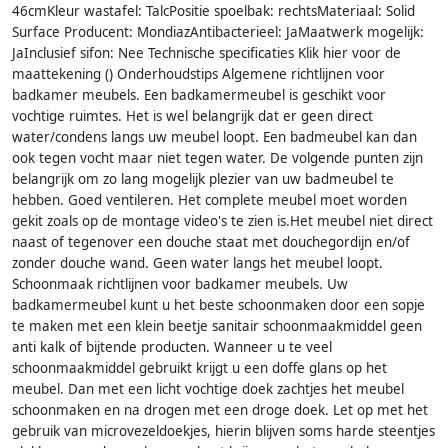
46cmKleur wastafel: TalcPositie spoelbak: rechtsMateriaal: Solid
Surface Producent: MondiazAntibacterieel: JaMaatwerk mogelijk:
JaInclusief sifon: Nee Technische specificaties Klik hier voor de
maattekening () Onderhoudstips Algemene richtlijnen voor
badkamer meubels. Een badkamermeubel is geschikt voor
vochtige ruimtes. Het is wel belangrijk dat er geen direct
water/condens langs uw meubel loopt. Een badmeubel kan dan
ook tegen vocht maar niet tegen water. De volgende punten zijn
belangrijk om zo lang mogelijk plezier van uw badmeubel te
hebben. Goed ventileren. Het complete meubel moet worden
gekit zoals op de montage video's te zien is.Het meubel niet direct
naast of tegenover een douche staat met douchegordijn en/of
zonder douche wand. Geen water langs het meubel loopt.
Schoonmaak richtlijnen voor badkamer meubels. Uw
badkamermeubel kunt u het beste schoonmaken door een sopje
te maken met een klein beetje sanitair schoonmaakmiddel geen
anti kalk of bijtende producten. Wanneer u te veel
schoonmaakmiddel gebruikt krijgt u een doffe glans op het
meubel. Dan met een licht vochtige doek zachtjes het meubel
schoonmaken en na drogen met een droge doek. Let op met het
gebruik van microvezeldoekjes, hierin blijven soms harde steentjes