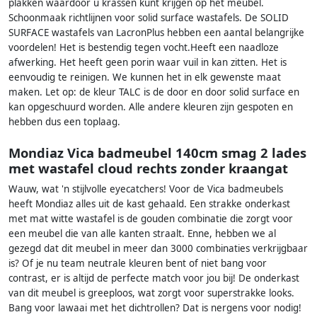
plakken waardoor u krassen kunt krijgen op het meubel.
Schoonmaak richtlijnen voor solid surface wastafels. De SOLID
SURFACE wastafels van LacronPlus hebben een aantal belangrijke
voordelen! Het is bestendig tegen vocht.Heeft een naadloze
afwerking. Het heeft geen porin waar vuil in kan zitten. Het is
eenvoudig te reinigen. We kunnen het in elk gewenste maat
maken. Let op: de kleur TALC is de door en door solid surface en
kan opgeschuurd worden. Alle andere kleuren zijn gespoten en
hebben dus een toplaag.
Mondiaz Vica badmeubel 140cm smag 2 lades
met wastafel cloud rechts zonder kraangat
Wauw, wat 'n stijlvolle eyecatchers! Voor de Vica badmeubels
heeft Mondiaz alles uit de kast gehaald. Een strakke onderkast
met mat witte wastafel is de gouden combinatie die zorgt voor
een meubel die van alle kanten straalt. Enne, hebben we al
gezegd dat dit meubel in meer dan 3000 combinaties verkrijgbaar
is? Of je nu team neutrale kleuren bent of niet bang voor
contrast, er is altijd de perfecte match voor jou bij! De onderkast
van dit meubel is greeploos, wat zorgt voor superstrakke looks.
Bang voor lawaai met het dichtrollen? Dat is nergens voor nodig!