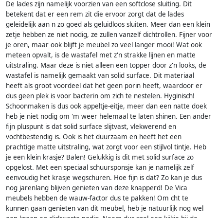
De lades zijn namelijk voorzien van een softclose sluiting. Dit
betekent dat er een rem zit die ervoor zorgt dat de lades
geleidelijk aan n zo goed als geluidloos sluiten. Meer dan een klein
zetje hebben ze niet nodig, ze zullen vanzelf dichtrollen. Fijner voor
je oren, maar ook blijft je meubel zo veel langer mooi! Wat ook
meteen opvalt, is de wastafel met z'n strakke lijnen en matte
uitstraling. Maar deze is niet alleen een topper door z'n looks, de
wastafel is namelijk gemaakt van solid surface. Dit materiaal
heeft als groot voordeel dat het geen porin heeft, waardoor er
dus geen plek is voor bacterin om zich te nestelen. Hyginisch!
Schoonmaken is dus ook appeltje-eitje, meer dan een natte doek
heb je niet nodig om 'm weer helemaal te laten shinen. Een ander
fijn pluspunt is dat solid surface slijtvast, vlekwerend en
vochtbestendig is. Ook is het duurzaam en heeft het een
prachtige matte uitstraling, wat zorgt voor een stijlvol tintje. Heb
je een klein krasje? Balen! Gelukkig is dit met solid surface zo
opgelost. Met een speciaal schuursponsje kan je namelijk zelf
eenvoudig het krasje wegschuren. Hoe fijn is dat? Zo kan je dus
nog jarenlang blijven genieten van deze knapperd! De Vica
meubels hebben de wauw-factor dus te pakken! Om cht te
kunnen gaan genieten van dit meubel, heb je natuurlijk nog wel