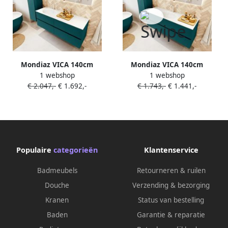
Mondiaz VICA 140cm
Mondiaz VICA 140cm
1 webshop
1 webshop
badmeubel onderkast Smag
badmeubel onderkast Smag
€ 2.047,-
€ 1.692,-
€ 1.743,-
€ 1.441,-
4 lades. Wastafel MOON
2 lades. Wastafel MOON
links 1 kraangat kleur Talc.
midden 1 kraangat kleur
Talc.
Populaire
categorieën
Klantenservice
Badmeubels
Retourneren & ruilen
Douche
Verzending & bezorging
Kranen
Status van bestelling
Baden
Garantie & reparatie