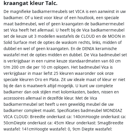
kraangat kleur Talc.
De magnifieke badkamermeubels set VICA is een aanwinst in uw
badkamer. Of u kiest voor kleur of een houtlook, een speciale
maat badmeubel, wel of geen kraangaten de badkamermeubel
set Vica heeft het allemaal. U heeft bij de Vica badkamermeubel
set de keuze uit 3 modellen wastafels de CLOUD en de MOON in
Solid Surface met de opties de waskom rechts, links, midden of
dubbel en wel of geen kraangaten. En de DENIA keramische
wastafel met de opties midden en dubbel. De Vica badmeubel set
is verkrijgbaar in een ruime keuze standaardmaten van 60 cm
t/m 200 cm die per 10 cm oplopen. Het badmeubel Vica is
verkrijgbaar in maar liefst 25 kleuren waaronder ook onze
speciale kleuren Oro en Plata. Zit uw ideale maat of kleur er niet
bij de dan is maatwerk altijd mogelijk. U kunt uw complete
badkamer dan ook stijlen met kolomkasten, baden, nissen en
accessoires allemaal in dezelfde kleur. Met de Vica
badkamermeubel set heeft u een geweldig meubel die uw
badkamer compleet maakt. Specificaties badmeubel MONDIAZ
VICA CLOUD: Breedte onderkast ca: 140cmHoogte onderkast ca:
50cmDiepte onderkast ca: 45cm Kleur onderkast: SmagBreedte
wastafel: 141cmHoogte wastafel: 0, 9cm Diepte wastafel: