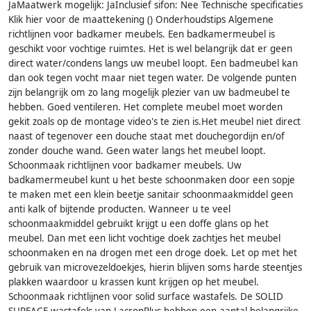
JaMaatwerk mogelijk: JaInclusief sifon: Nee Technische specificaties
Klik hier voor de maattekening () Onderhoudstips Algemene
richtlijnen voor badkamer meubels. Een badkamermeubel is
geschikt voor vochtige ruimtes. Het is wel belangrijk dat er geen
direct water/condens langs uw meubel loopt. Een badmeubel kan
dan ook tegen vocht maar niet tegen water. De volgende punten
zijn belangrijk om zo lang mogelijk plezier van uw badmeubel te
hebben. Goed ventileren. Het complete meubel moet worden
gekit zoals op de montage video's te zien is.Het meubel niet direct
naast of tegenover een douche staat met douchegordijn en/of
zonder douche wand. Geen water langs het meubel loopt.
Schoonmaak richtlijnen voor badkamer meubels. Uw
badkamermeubel kunt u het beste schoonmaken door een sopje
te maken met een klein beetje sanitair schoonmaakmiddel geen
anti kalk of bijtende producten. Wanneer u te veel
schoonmaakmiddel gebruikt krijgt u een doffe glans op het
meubel. Dan met een licht vochtige doek zachtjes het meubel
schoonmaken en na drogen met een droge doek. Let op met het
gebruik van microvezeldoekjes, hierin blijven soms harde steentjes
plakken waardoor u krassen kunt krijgen op het meubel.
Schoonmaak richtlijnen voor solid surface wastafels. De SOLID