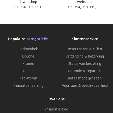
1 webshop
1 webshop
badmeubel onderkast Dark
badmeubel onderkast Dark
€ 1.354,-
€ 1.119,-
€ 1.354,-
€ 1.119,-
Grey 2 lades. Wastafel
Grey 2 lades. Wastafel
MOON links 1 kraangat kleur
MOON dubbel 2 kraangaten
Talc.
kleur Talc.
Populaire
categorieën
Klantenservice
Badmeubels
Retourneren & ruilen
Douche
Verzending & bezorging
Kranen
Status van bestelling
Baden
Garantie & reparatie
Radiatoren
Betaalmogelijkheden
Klimaatbeheersing
Voorraad & beschikbaarheid
Over ons
Inspiratie blog