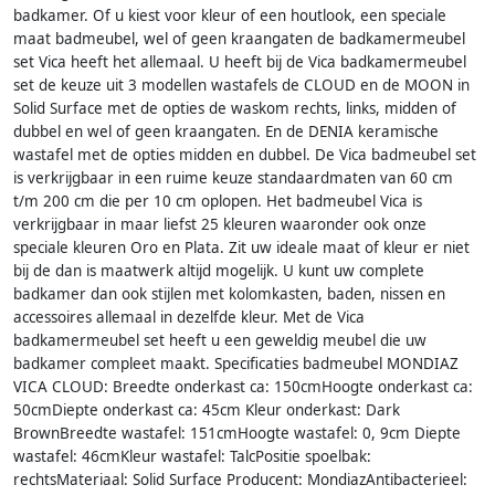
badkamer. Of u kiest voor kleur of een houtlook, een speciale
maat badmeubel, wel of geen kraangaten de badkamermeubel
set Vica heeft het allemaal. U heeft bij de Vica badkamermeubel
set de keuze uit 3 modellen wastafels de CLOUD en de MOON in
Solid Surface met de opties de waskom rechts, links, midden of
dubbel en wel of geen kraangaten. En de DENIA keramische
wastafel met de opties midden en dubbel. De Vica badmeubel set
is verkrijgbaar in een ruime keuze standaardmaten van 60 cm
t/m 200 cm die per 10 cm oplopen. Het badmeubel Vica is
verkrijgbaar in maar liefst 25 kleuren waaronder ook onze
speciale kleuren Oro en Plata. Zit uw ideale maat of kleur er niet
bij de dan is maatwerk altijd mogelijk. U kunt uw complete
badkamer dan ook stijlen met kolomkasten, baden, nissen en
accessoires allemaal in dezelfde kleur. Met de Vica
badkamermeubel set heeft u een geweldig meubel die uw
badkamer compleet maakt. Specificaties badmeubel MONDIAZ
VICA CLOUD: Breedte onderkast ca: 150cmHoogte onderkast ca:
50cmDiepte onderkast ca: 45cm Kleur onderkast: Dark
BrownBreedte wastafel: 151cmHoogte wastafel: 0, 9cm Diepte
wastafel: 46cmKleur wastafel: TalcPositie spoelbak:
rechtsMateriaal: Solid Surface Producent: MondiazAntibacterieel: