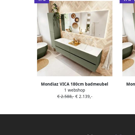
Mondiaz VICA 180cm badmeubel
Mon
1 webshop
onderkast Army 4 lades. Wastafel
onde
€ 2.588,-
€ 2.139,-
CLOUD dubbel zonder kraangat kleur
CLOUD
Talc.