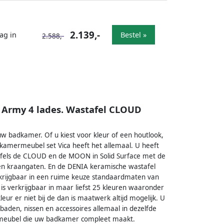
2.139,-
ag in
Bestel »
2.588,-
Army 4 lades. Wastafel CLOUD
 badkamer. Of u kiest voor kleur of een houtlook,
amermeubel set Vica heeft het allemaal. U heeft
afels de CLOUD en de MOON in Solid Surface met de
een kraangaten. En de DENIA keramische wastafel
rkrijgbaar in een ruime keuze standaardmaten van
s verkrijgbaar in maar liefst 25 kleuren waaronder
eur er niet bij de dan is maatwerk altijd mogelijk. U
aden, nissen en accessoires allemaal in dezelfde
 meubel die uw badkamer compleet maakt.