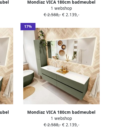
ubel
Mondiaz VICA 180cm badmeubel
1 webshop
tafel
onderkast Army 4 lades. Wastafel
€ 2.588,-
€ 2.139,-
 Talc.
MOON rechts 1 kraangat kleur Talc.
17%
ubel
Mondiaz VICA 180cm badmeubel
1 webshop
tafel
onderkast Army 4 lades. Wastafel
€ 2.588,-
€ 2.139,-
kleur
MOON links 1 kraangat kleur Talc.