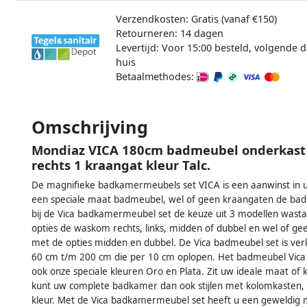
Verzendkosten: Gratis (vanaf €150)
Retourneren: 14 dagen
Levertijd: Voor 15:00 besteld, volgende d
huis
Betaalmethodes:
Omschrijving
Mondiaz VICA 180cm badmeubel onderkast 
rechts 1 kraangat kleur Talc.
De magnifieke badkamermeubels set VICA is een aanwinst in uw
een speciale maat badmeubel, wel of geen kraangaten de badk
bij de Vica badkamermeubel set de keuze uit 3 modellen wast
opties de waskom rechts, links, midden of dubbel en wel of g
met de opties midden en dubbel. De Vica badmeubel set is ve
60 cm t/m 200 cm die per 10 cm oplopen. Het badmeubel Vica i
ook onze speciale kleuren Oro en Plata. Zit uw ideale maat of kl
kunt uw complete badkamer dan ook stijlen met kolomkasten, b
kleur. Met de Vica badkamermeubel set heeft u een geweldig