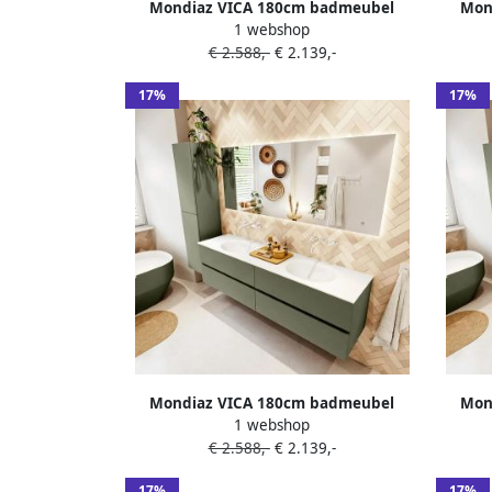
Mondiaz VICA 180cm badmeubel
Mon
1 webshop
onderkast Army 4 lades. Wastafel
onde
€ 2.588,-
€ 2.139,-
CLOUD rechts zonder kraangat kleur
CLOU
Talc.
17%
17%
Mondiaz VICA 180cm badmeubel
Mon
1 webshop
onderkast Army 4 lades. Wastafel
onde
€ 2.588,-
€ 2.139,-
MOON dubbel zonder kraangat kleur
MOON d
Talc.
17%
17%