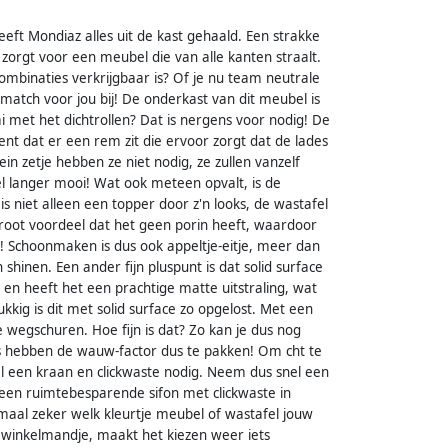
eeft Mondiaz alles uit de kast gehaald. Een strakke
zorgt voor een meubel die van alle kanten straalt.
mbinaties verkrijgbaar is? Of je nu team neutrale
e match voor jou bij! De onderkast van dit meubel is
 met het dichtrollen? Dat is nergens voor nodig! De
ekent dat er een rem zit die ervoor zorgt dat de lades
ein zetje hebben ze niet nodig, ze zullen vanzelf
eel langer mooi! Wat ook meteen opvalt, is de
is niet alleen een topper door z'n looks, de wastafel
 groot voordeel dat het geen porin heeft, waardoor
ch! Schoonmaken is dus ook appeltje-eitje, meer dan
hinen. Een ander fijn pluspunt is dat solid surface
 en heeft het een prachtige matte uitstraling, wat
lukkig is dit met solid surface zo opgelost. Met een
e wegschuren. Hoe fijn is dat? Zo kan je dus nog
ls hebben de wauw-factor dus te pakken! Om cht te
l een kraan en clickwaste nodig. Neem dus snel een
 een ruimtebesparende sifon met clickwaste in
lemaal zeker welk kleurtje meubel of wastafel jouw
je winkelmandje, maakt het kiezen weer iets