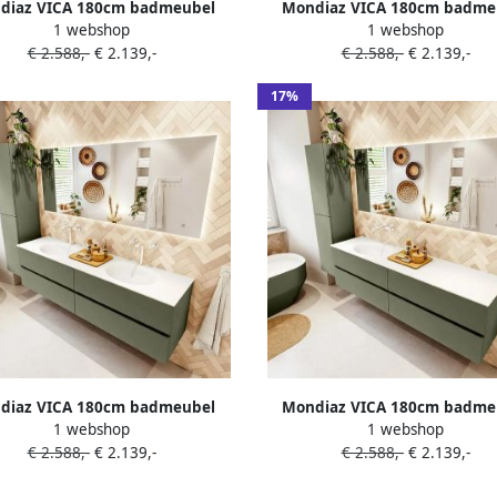
diaz VICA 180cm badmeubel
Mondiaz VICA 180cm badme
1 webshop
1 webshop
rkast Army 4 lades. Wastafel
onderkast Army 4 lades. Was
€ 2.588,-
€ 2.139,-
€ 2.588,-
€ 2.139,-
D dubbel 2 kraangaten kleur
CLOUD links 1 kraangat kleur
Talc.
17%
diaz VICA 180cm badmeubel
Mondiaz VICA 180cm badme
1 webshop
1 webshop
rkast Army 4 lades. Wastafel
onderkast Army 4 lades. Was
€ 2.588,-
€ 2.139,-
€ 2.588,-
€ 2.139,-
ubbel 2 kraangaten kleur Talc.
MOON links zonder kraangat 
Talc.