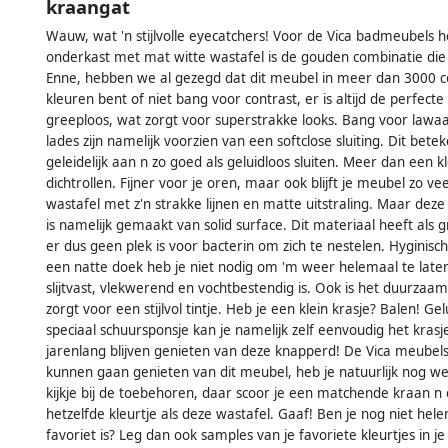
kraangat
Wauw, wat 'n stijlvolle eyecatchers! Voor de Vica badmeubels h
onderkast met mat witte wastafel is de gouden combinatie die 
Enne, hebben we al gezegd dat dit meubel in meer dan 3000 co
kleuren bent of niet bang voor contrast, er is altijd de perfect
greeploos, wat zorgt voor superstrakke looks. Bang voor lawaai
lades zijn namelijk voorzien van een softclose sluiting. Dit bet
geleidelijk aan n zo goed als geluidloos sluiten. Meer dan een kl
dichtrollen. Fijner voor je oren, maar ook blijft je meubel zo v
wastafel met z'n strakke lijnen en matte uitstraling. Maar deze 
is namelijk gemaakt van solid surface. Dit materiaal heeft als
er dus geen plek is voor bacterin om zich te nestelen. Hyginis
een natte doek heb je niet nodig om 'm weer helemaal te laten s
slijtvast, vlekwerend en vochtbestendig is. Ook is het duurzaam
zorgt voor een stijlvol tintje. Heb je een klein krasje? Balen! Ge
speciaal schuursponsje kan je namelijk zelf eenvoudig het krasj
jarenlang blijven genieten van deze knapperd! De Vica meube
kunnen gaan genieten van dit meubel, heb je natuurlijk nog we
kijkje bij de toebehoren, daar scoor je een matchende kraan n
hetzelfde kleurtje als deze wastafel. Gaaf! Ben je nog niet he
favoriet is? Leg dan ook samples van je favoriete kleurtjes in 