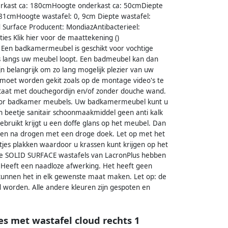
rkast ca: 180cmHoogte onderkast ca: 50cmDiepte
81cmHoogte wastafel: 0, 9cm Diepte wastafel:
id Surface Producent: MondiazAntibacterieel:
ties Klik hier voor de maattekening ()
 Een badkamermeubel is geschikt voor vochtige
ens langs uw meubel loopt. Een badmeubel kan dan
n belangrijk om zo lang mogelijk plezier van uw
moet worden gekit zoals op de montage video's te
 staat met douchegordijn en/of zonder douche wand.
 voor badkamer meubels. Uw badkamermeubel kunt u
 beetje sanitair schoonmaakmiddel geen anti kalk
bruikt krijgt u een doffe glans op het meubel. Dan
 en na drogen met een droge doek. Let op met het
tjes plakken waardoor u krassen kunt krijgen op het
 De SOLID SURFACE wastafels van LacronPlus hebben
t.Heeft een naadloze afwerking. Het heeft geen
e kunnen het in elk gewenste maat maken. Let op: de
d worden. Alle andere kleuren zijn gespoten en
s met wastafel cloud rechts 1