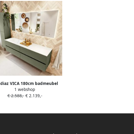
diaz VICA 180cm badmeubel
1 webshop
rkast Army 4 lades. Wastafel
€ 2.588,-
€ 2.139,-
 links zonder kraangat kleur
Talc.