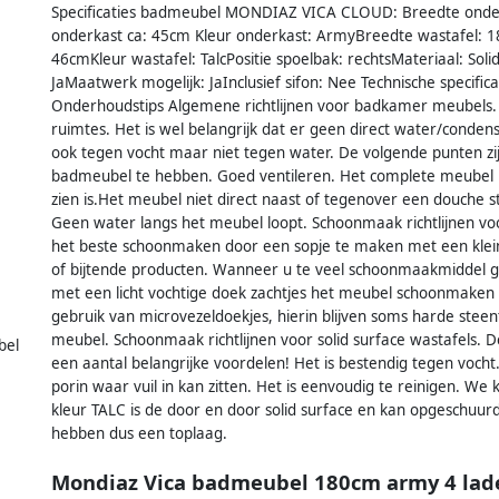
Specificaties badmeubel MONDIAZ VICA CLOUD: Breedte onde
onderkast ca: 45cm Kleur onderkast: ArmyBreedte wastafel: 1
46cmKleur wastafel: TalcPositie spoelbak: rechtsMateriaal: Sol
JaMaatwerk mogelijk: JaInclusief sifon: Nee Technische specifica
Onderhoudstips Algemene richtlijnen voor badkamer meubels.
ruimtes. Het is wel belangrijk dat er geen direct water/cond
ook tegen vocht maar niet tegen water. De volgende punten zij
badmeubel te hebben. Goed ventileren. Het complete meubel 
zien is.Het meubel niet direct naast of tegenover een douche
Geen water langs het meubel loopt. Schoonmaak richtlijnen
het beste schoonmaken door een sopje te maken met een klein
of bijtende producten. Wanneer u te veel schoonmaakmiddel ge
met een licht vochtige doek zachtjes het meubel schoonmaken
gebruik van microvezeldoekjes, hierin blijven soms harde steen
meubel. Schoonmaak richtlijnen voor solid surface wastafels.
bel
een aantal belangrijke voordelen! Het is bestendig tegen voch
porin waar vuil in kan zitten. Het is eenvoudig te reinigen. W
kleur TALC is de door en door solid surface en kan opgeschuur
hebben dus een toplaag.
Mondiaz Vica badmeubel 180cm army 4 lade