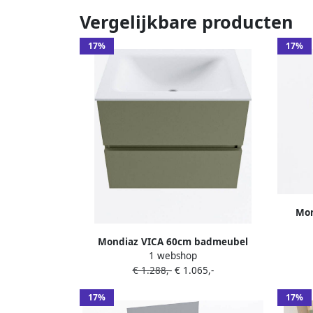
Vergelijkbare producten
17%
17%
Mon
onde
Mondiaz VICA 60cm badmeubel
MOON 
1 webshop
onderkast Army 2 lades. Wastafel
€ 1.288,-
€ 1.065,-
CLOUD midden 1 kraangat kleur Talc.
17%
17%