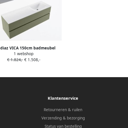
diaz VICA 150cm badmeubel
1 webshop
rkast Army 2 lades. Wastafel
€ 1.824,-
€ 1.508,-
 rechts zonder kraangat kleur
Talc.
Klantenservice
Retourneren & ruilen
Verzending & bezorging
Status van bestelling