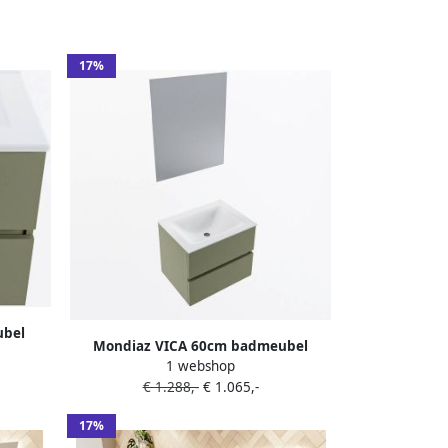
17%
ubel
Mondiaz VICA 60cm badmeubel
tafel
1 webshop
onderkast Army 2 lades. Wastafel
leur
€ 1.288,-
€ 1.065,-
CLOUD midden zonder kraangat kleur
Talc.
17%