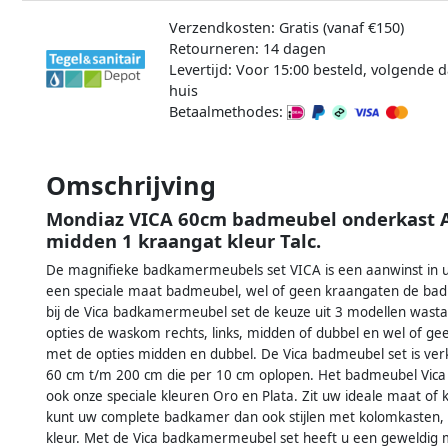
Verzendkosten: Gratis (vanaf €150)
Retourneren: 14 dagen
Levertijd: Voor 15:00 besteld, volgende d
huis
Betaalmethodes:
Omschrijving
Mondiaz VICA 60cm badmeubel onderkast 
midden 1 kraangat kleur Talc.
De magnifieke badkamermeubels set VICA is een aanwinst in uw
een speciale maat badmeubel, wel of geen kraangaten de badk
bij de Vica badkamermeubel set de keuze uit 3 modellen wast
opties de waskom rechts, links, midden of dubbel en wel of g
met de opties midden en dubbel. De Vica badmeubel set is ve
60 cm t/m 200 cm die per 10 cm oplopen. Het badmeubel Vica i
ook onze speciale kleuren Oro en Plata. Zit uw ideale maat of kl
kunt uw complete badkamer dan ook stijlen met kolomkasten, b
kleur. Met de Vica badkamermeubel set heeft u een geweldig