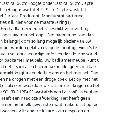
kast ca: 60cmHoogte onderkast ca: 50cmDiepte
1cmHoogte wastafel: 0, 9cm Diepte wastafel:
id Surface Producent: MondiazAntibacterieel:
ties Klik hier voor de maattekening ()
 Een badkamermeubel is geschikt voor vochtige
ens langs uw meubel loopt. Een badmeubel kan dan
n belangrijk om zo lang mogelijk plezier van uw
moet worden gekit zoals op de montage video's te
 staat met douchegordijn en/of zonder douche wand.
 voor badkamer meubels. Uw badkamermeubel kunt u
 beetje sanitair schoonmaakmiddel geen anti kalk
bruikt krijgt u een doffe glans op het meubel. Dan
 en na drogen met een droge doek. Let op met het
tjes plakken waardoor u krassen kunt krijgen op het
 De SOLID SURFACE wastafels van LacronPlus hebben
t.Heeft een naadloze afwerking. Het heeft geen
e kunnen het in elk gewenste maat maken. Let op: de
d worden. Alle andere kleuren zijn gespoten en