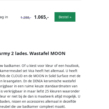
1.065,-
ag in
Bestel »
1.288,-
Army 2 lades. Wastafel MOON
 badkamer. Of u kiest voor kleur of een houtlook,
amermeubel set Vica heeft het allemaal. U heeft
afels de CLOUD en de MOON in Solid Surface met de
een kraangaten. En de DENIA keramische wastafel
rkrijgbaar in een ruime keuze standaardmaten van
s verkrijgbaar in maar liefst 25 kleuren waaronder
eur er niet bij de dan is maatwerk altijd mogelijk. U
aden, nissen en accessoires allemaal in dezelfde
 meubel die uw badkamer compleet maakt.