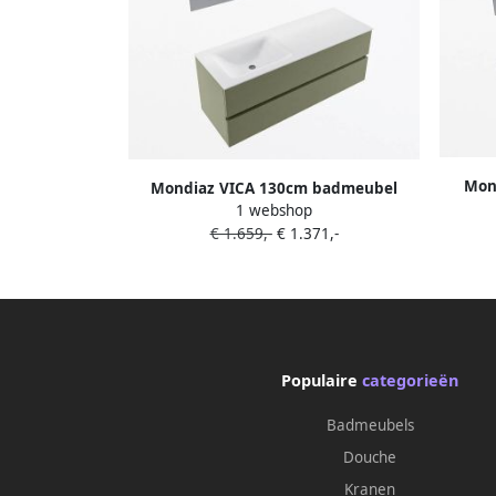
Mon
Mondiaz VICA 130cm badmeubel
onde
1 webshop
onderkast Army 2 lades. Wastafel
CLOUD
€ 1.659,-
€ 1.371,-
CLOUD links zonder kraangat kleur
Talc.
Populaire
categorieën
Badmeubels
Douche
Kranen