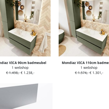
diaz VICA 90cm badmeubel
Mondiaz VICA 110cm badme
1 webshop
1 webshop
rkast Army 2 lades. Wastafel
onderkast Army 2 lades. Was
€ 1.498,-
€ 1.238,-
€ 1.574,-
€ 1.301,-
midden 1 kraangat kleur Talc.
CLOUD midden zonder kraanga
Talc.