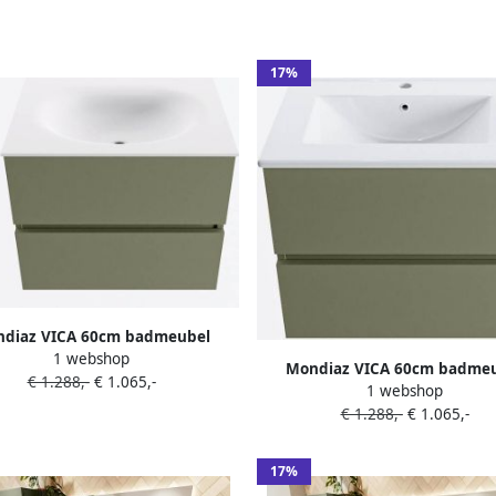
17%
diaz VICA 60cm badmeubel
1 webshop
rkast Army 2 lades. Wastafel
Mondiaz VICA 60cm badme
€ 1.288,-
€ 1.065,-
midden zonder kraangat kleur
1 webshop
onderkast Army 2 lades. Was
Talc.
€ 1.288,-
€ 1.065,-
DENIA midden 1 kraangat k
Glanzend Wit.
17%