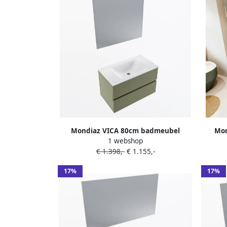
Mondiaz VICA 80cm badmeubel
Mon
1 webshop
onderkast Army 2 lades. Wastafel
onde
€ 1.398,-
€ 1.155,-
CLOUD midden zonder kraangat kleur
CLOUD 
Talc.
17%
17%