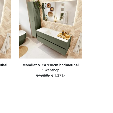
ubel
Mondiaz VICA 130cm badmeubel
1 webshop
tafel
onderkast Army 2 lades. Wastafel
€ 1.659,-
€ 1.371,-
t kleur
CLOUD midden zonder kraangat kleur
Talc.