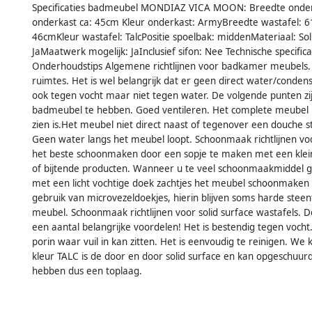
Specificaties badmeubel MONDIAZ VICA MOON: Breedte onder
onderkast ca: 45cm Kleur onderkast: ArmyBreedte wastafel: 6
46cmKleur wastafel: TalcPositie spoelbak: middenMateriaal: Sol
JaMaatwerk mogelijk: JaInclusief sifon: Nee Technische specifica
Onderhoudstips Algemene richtlijnen voor badkamer meubels.
ruimtes. Het is wel belangrijk dat er geen direct water/cond
ook tegen vocht maar niet tegen water. De volgende punten zij
badmeubel te hebben. Goed ventileren. Het complete meubel 
zien is.Het meubel niet direct naast of tegenover een douche
Geen water langs het meubel loopt. Schoonmaak richtlijnen
het beste schoonmaken door een sopje te maken met een klein
of bijtende producten. Wanneer u te veel schoonmaakmiddel ge
met een licht vochtige doek zachtjes het meubel schoonmaken
gebruik van microvezeldoekjes, hierin blijven soms harde steen
meubel. Schoonmaak richtlijnen voor solid surface wastafels.
een aantal belangrijke voordelen! Het is bestendig tegen voch
porin waar vuil in kan zitten. Het is eenvoudig te reinigen. W
kleur TALC is de door en door solid surface en kan opgeschuur
hebben dus een toplaag.