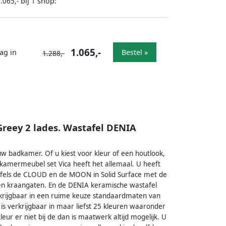
bij
shop:
.065,-
1
1.065,-
ag in
Bestel »
1.288,-
eey 2 lades. Wastafel DENIA
 badkamer. Of u kiest voor kleur of een houtlook,
amermeubel set Vica heeft het allemaal. U heeft
afels de CLOUD en de MOON in Solid Surface met de
een kraangaten. En de DENIA keramische wastafel
rkrijgbaar in een ruime keuze standaardmaten van
s verkrijgbaar in maar liefst 25 kleuren waaronder
eur er niet bij de dan is maatwerk altijd mogelijk. U