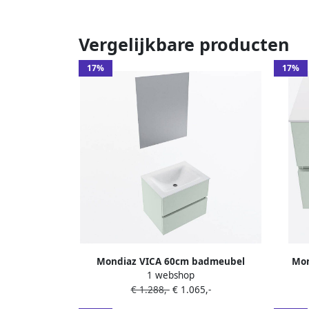
Vergelijkbare producten
17%
17%
Mondiaz VICA 60cm badmeubel
Mon
1 webshop
onderkast Greey 2 lades. Wastafel
onde
€ 1.288,-
€ 1.065,-
CLOUD midden zonder kraangat kleur
MOON 
Talc.