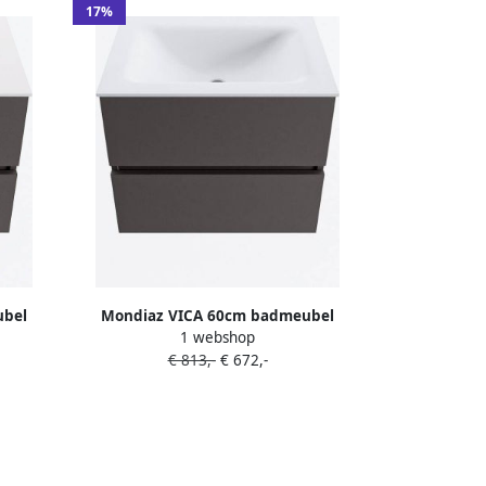
17%
ubel
Mondiaz VICA 60cm badmeubel
1 webshop
astafel
onderkast Dark Grey 2 lades. Wastafel
€ 813,-
€ 672,-
 kleur
CLOUD midden zonder kraangat kleur
Talc.