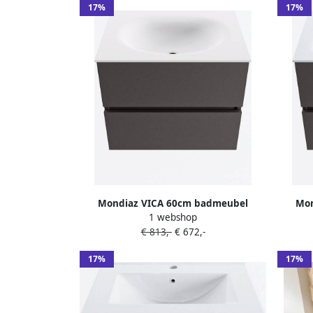
17%
17%
Mondiaz VICA 60cm badmeubel
Mon
1 webshop
onderkast Dark Grey 2 lades. Wastafel
onderk
€ 813,-
€ 672,-
MOON midden 1 kraangat kleur Talc.
CLOUD 
17%
17%