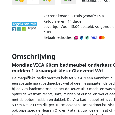
Beschikbaar voor
1
Verzendkosten: Gratis (vanaf €150)
Retourneren: 14 dagen
Levertijd: Voor 15:00 besteld, volgende d
huis
Betaalmethodes:
Omschrijving
Mondiaz VICA 60cm badmeubel onderkast Gr
midden 1 kraangat kleur Glanzend Wit.
De magnifieke badkamermeubels set VICA is een aanwinst in uw
een speciale maat badmeubel, wel of geen kraangaten de badk
bij de Vica badkamermeubel set de keuze uit 3 modellen wast
opties de waskom rechts, links, midden of dubbel en wel of g
met de opties midden en dubbel. De Vica badmeubel set is ve
60 cm t/m 200 cm die per 10 cm oplopen. Het badmeubel Vica i
ook onze speciale kleuren Oro en Plata. Zit uw ideale maat of kl