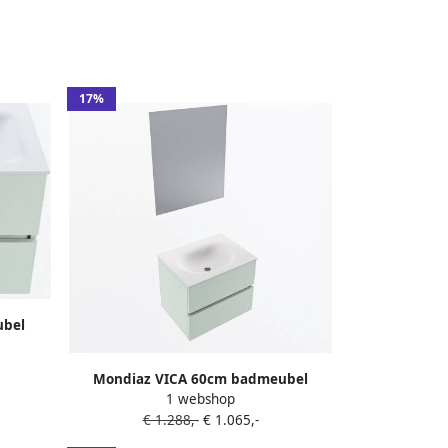
17%
ubel
tafel
r Talc.
Mondiaz VICA 60cm badmeubel
1 webshop
onderkast Greey 2 lades. Wastafel
€ 1.288,-
€ 1.065,-
MOON midden zonder kraangat kleur
Talc.