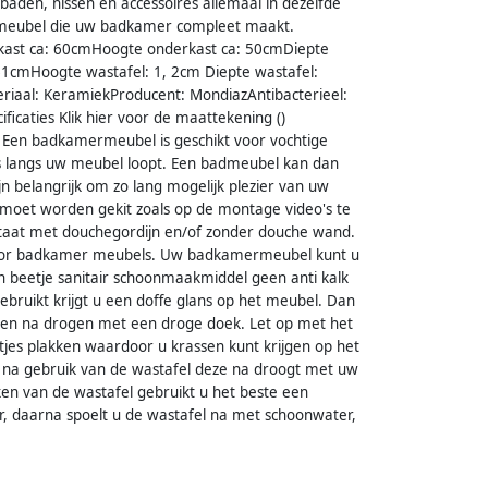
aden, nissen en accessoires allemaal in dezelfde
 meubel die uw badkamer compleet maakt.
ast ca: 60cmHoogte onderkast ca: 50cmDiepte
61cmHoogte wastafel: 1, 2cm Diepte wastafel:
riaal: KeramiekProducent: MondiazAntibacterieel:
ficaties Klik hier voor de maattekening ()
 Een badkamermeubel is geschikt voor vochtige
ens langs uw meubel loopt. Een badmeubel kan dan
n belangrijk om zo lang mogelijk plezier van uw
moet worden gekit zoals op de montage video's te
 staat met douchegordijn en/of zonder douche wand.
 voor badkamer meubels. Uw badkamermeubel kunt u
 beetje sanitair schoonmaakmiddel geen anti kalk
bruikt krijgt u een doffe glans op het meubel. Dan
 en na drogen met een droge doek. Let op met het
tjes plakken waardoor u krassen kunt krijgen op het
 na gebruik van de wastafel deze na droogt met uw
en van de wastafel gebruikt u het beste een
, daarna spoelt u de wastafel na met schoonwater,