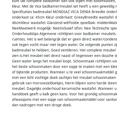
kunt uw complete badkamer dan ook stijlen met kolomkasten, b
kleur. Met de Vica badkamermeubel set heeft u een geweldig
Specificaties badmeubel MONDIAZ VICA DENIA Breedte onderk
onderkast ca: 45cm Kleur onderkast: GreeyBreedte wastafel: 
46cmKleur wastafel: Glanzend witPositie spoelbak: middenMate
NeeMaatwerk mogelijk: NeeInclusief sifon: Nee Technische speci
Onderhoudstips Algemene richtlijnen voor badkamer meubels.
ruimtes. Het is wel belangrijk dat er geen direct water/cond
ook tegen vocht maar niet tegen water. De volgende punten zij
badmeubel te hebben. Goed ventileren. Het complete meubel 
zien is.Het meubel niet direct naast of tegenover een douche
Geen water langs het meubel loopt. Schoonmaak richtlijnen
het beste schoonmaken door een sopje te maken met een klein
of bijtende producten. Wanneer u te veel schoonmaakmiddel ge
met een licht vochtige doek zachtjes het meubel schoonmaken
gebruik van microvezeldoekjes, hierin blijven soms harde steen
meubel. Dagelijks onderhoud keramische wastafel. Wanneer u
handdoek geeft u kalk geen kans. Voor het grondig schoonmak
afwasspons met een sopje van schoonmaakmiddel voor sanitair
dan nadrogen met een droge doek.