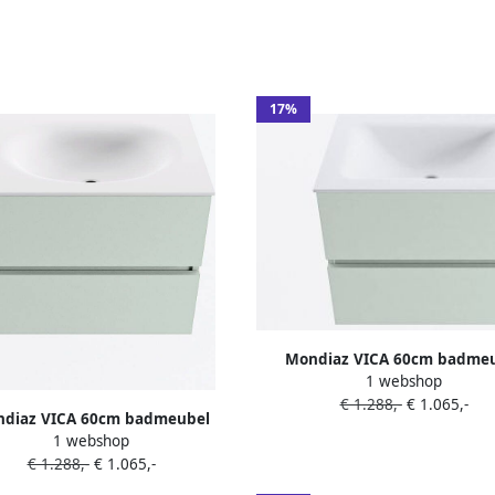
17%
Mondiaz VICA 60cm badme
1 webshop
onderkast Greey 2 lades. Was
€ 1.288,-
€ 1.065,-
CLOUD midden 1 kraangat kleu
diaz VICA 60cm badmeubel
1 webshop
rkast Greey 2 lades. Wastafel
€ 1.288,-
€ 1.065,-
midden 1 kraangat kleur Talc.