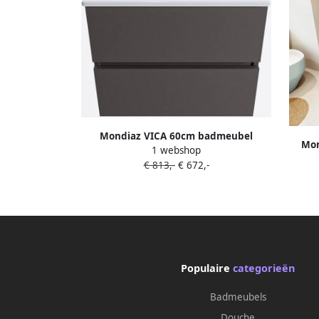
Mondiaz VICA 60cm badmeubel
Mon
1 webshop
onderkast Dark Grey 2 lades. Wastafel
onde
€ 813,-
€ 672,-
DENIA midden 1 kraangat kleur
CLOUD 
Glanzend Wit.
Populaire
categorieën
Badmeubels
Douche