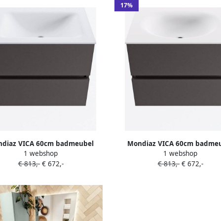
17%
diaz VICA 60cm badmeubel
Mondiaz VICA 60cm badme
1 webshop
1 webshop
ast Dark Grey 2 lades. Wastafel
onderkast Dark Grey 2 lades. W
€ 813,-
€ 672,-
€ 813,-
€ 672,-
midden 1 kraangat kleur Talc.
MOON midden zonder kraangat
Talc.