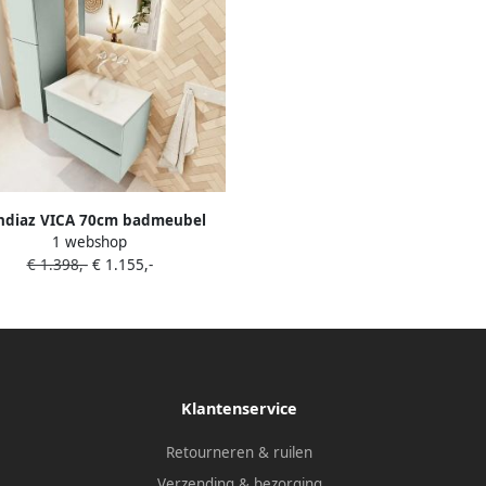
diaz VICA 70cm badmeubel
1 webshop
rkast Greey 2 lades. Wastafel
€ 1.398,-
€ 1.155,-
midden zonder kraangat kleur
Talc.
Klantenservice
Retourneren & ruilen
Verzending & bezorging