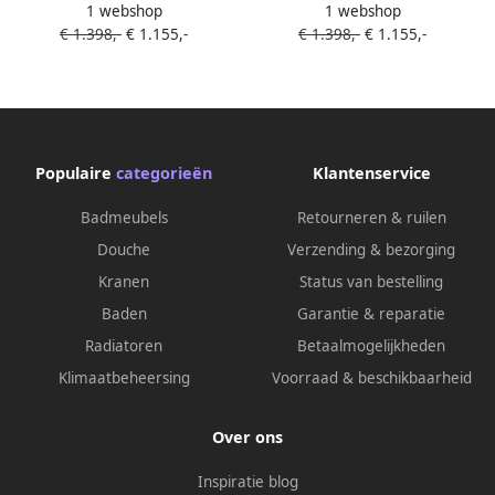
1 webshop
1 webshop
badmeubel onderkast Ocher
badmeubel onderkast Ocher
€ 1.398,-
€ 1.155,-
€ 1.398,-
€ 1.155,-
2 lades. Wastafel MOON
2 lades. Wastafel MOON
midden 1 kraangat kleur
midden zonder kraangat
Talc.
kleur Talc.
Populaire
categorieën
Klantenservice
Badmeubels
Retourneren & ruilen
Douche
Verzending & bezorging
Kranen
Status van bestelling
Baden
Garantie & reparatie
Radiatoren
Betaalmogelijkheden
Klimaatbeheersing
Voorraad & beschikbaarheid
Over ons
Inspiratie blog