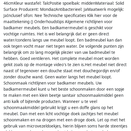
46cmKleur wastafel: TalcPositie spoelbak: middenMateriaal: Solid
Surface Producent: MondiazAntibacterieel: JaMaatwerk mogelijk:
JaInclusief sifon: Nee Technische specificaties Klik hier voor de
maattekening () Onderhoudstips Algemene richtlijnen voor
badkamer meubels. Een badkamermeubel is geschikt voor
vochtige ruimtes. Het is wel belangrijk dat er geen direct
water/condens langs uw meubel loopt. Een badmeubel kan dan
ook tegen vocht maar niet tegen water. De volgende punten zijn
belangrijk om zo lang mogelijk plezier van uw badmeubel te
hebben. Goed ventileren. Het complete meubel moet worden
gekit zoals op de montage video's te zien is.Het meubel niet direct
naast of tegenover een douche staat met douchegordijn en/of
zonder douche wand. Geen water langs het meubel loopt.
Schoonmaak richtlijnen voor badkamer meubels. Uw
badkamermeubel kunt u het beste schoonmaken door een sopje
te maken met een klein beetje sanitair schoonmaakmiddel geen
anti kalk of bijtende producten. Wanneer u te veel
schoonmaakmiddel gebruikt krijgt u een doffe glans op het
meubel. Dan met een licht vochtige doek zachtjes het meubel
schoonmaken en na drogen met een droge doek. Let op met het
gebruik van microvezeldoekjes, hierin blijven soms harde steentjes