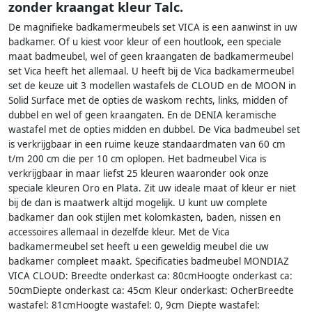
zonder kraangat kleur Talc.
De magnifieke badkamermeubels set VICA is een aanwinst in uw
badkamer. Of u kiest voor kleur of een houtlook, een speciale
maat badmeubel, wel of geen kraangaten de badkamermeubel
set Vica heeft het allemaal. U heeft bij de Vica badkamermeubel
set de keuze uit 3 modellen wastafels de CLOUD en de MOON in
Solid Surface met de opties de waskom rechts, links, midden of
dubbel en wel of geen kraangaten. En de DENIA keramische
wastafel met de opties midden en dubbel. De Vica badmeubel set
is verkrijgbaar in een ruime keuze standaardmaten van 60 cm
t/m 200 cm die per 10 cm oplopen. Het badmeubel Vica is
verkrijgbaar in maar liefst 25 kleuren waaronder ook onze
speciale kleuren Oro en Plata. Zit uw ideale maat of kleur er niet
bij de dan is maatwerk altijd mogelijk. U kunt uw complete
badkamer dan ook stijlen met kolomkasten, baden, nissen en
accessoires allemaal in dezelfde kleur. Met de Vica
badkamermeubel set heeft u een geweldig meubel die uw
badkamer compleet maakt. Specificaties badmeubel MONDIAZ
VICA CLOUD: Breedte onderkast ca: 80cmHoogte onderkast ca:
50cmDiepte onderkast ca: 45cm Kleur onderkast: OcherBreedte
wastafel: 81cmHoogte wastafel: 0, 9cm Diepte wastafel: