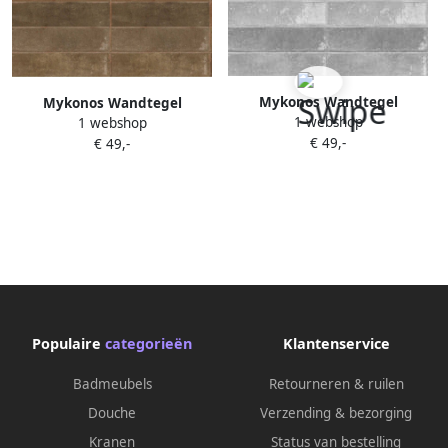
Mykonos Wandtegel
Mykonos Wandtegel
1 webshop
1 webshop
Mallorca 7.5x30 cm Steel
Mallorca 7.5x30 cm Brown
€ 49,-
€ 49,-
Populaire
categorieën
Klantenservice
Badmeubels
Retourneren & ruilen
Douche
Verzending & bezorging
Kranen
Status van bestelling