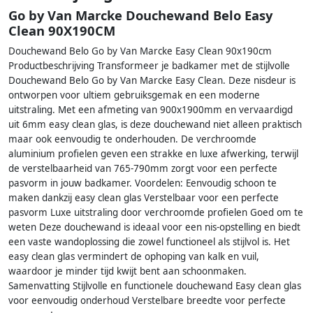
Go by Van Marcke Douchewand Belo Easy
Clean 90X190CM
Douchewand Belo Go by Van Marcke Easy Clean 90x190cm
Productbeschrijving Transformeer je badkamer met de stijlvolle
Douchewand Belo Go by Van Marcke Easy Clean. Deze nisdeur is
ontworpen voor ultiem gebruiksgemak en een moderne
uitstraling. Met een afmeting van 900x1900mm en vervaardigd
uit 6mm easy clean glas, is deze douchewand niet alleen praktisch
maar ook eenvoudig te onderhouden. De verchroomde
aluminium profielen geven een strakke en luxe afwerking, terwijl
de verstelbaarheid van 765-790mm zorgt voor een perfecte
pasvorm in jouw badkamer. Voordelen: Eenvoudig schoon te
maken dankzij easy clean glas Verstelbaar voor een perfecte
pasvorm Luxe uitstraling door verchroomde profielen Goed om te
weten Deze douchewand is ideaal voor een nis-opstelling en biedt
een vaste wandoplossing die zowel functioneel als stijlvol is. Het
easy clean glas vermindert de ophoping van kalk en vuil,
waardoor je minder tijd kwijt bent aan schoonmaken.
Samenvatting Stijlvolle en functionele douchewand Easy clean glas
voor eenvoudig onderhoud Verstelbare breedte voor perfecte