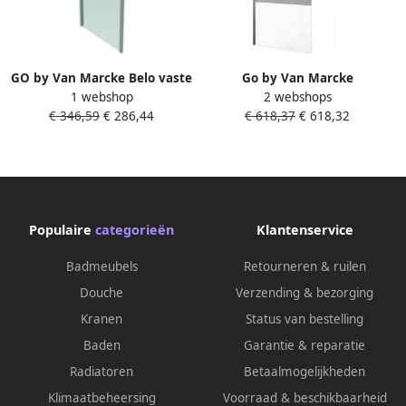
GO by Van Marcke Belo vaste
Go by Van Marcke
1 webshop
2 webshops
wand 80x190cm 6mm easy
Inloopdouche Van Marcke Go
€ 346,59
€ 286,44
€ 618,37
€ 618,32
clean glas profielen
Miage 160x200 cm 8 mm
aluminium verchroomd
Middenband EasyClean
regelbaar 76.5-79cm 230017
Chroom
Populaire
categorieën
Klantenservice
Badmeubels
Retourneren & ruilen
Douche
Verzending & bezorging
Kranen
Status van bestelling
Baden
Garantie & reparatie
Radiatoren
Betaalmogelijkheden
Klimaatbeheersing
Voorraad & beschikbaarheid