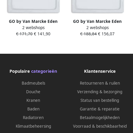
GO by Van Marcke Eden
GO by Van Marcke Eden
2 webshops
2 webshops
douchebak witte acryl
douchebak witte acryl
€ 171,70
€ 141,90
€ 188,84
€ 156,07
80x80x3.5 cm
90x90x3.5 cm kleurvast
geluidsdempend 16 mm
behoudt een ongeschonden
verstevigde bodemlaag en
glans geluidsdempend
fiberlaag EDEN 80X80X3
eenvoudig te reinigen 16
mm verstevigde bodemlaag
en fiberlaag EDEN 90X90X3
Populaire
categorieën
Klantenservice
Badmeubels
Retourneren & ruilen
Douche
Verzending & bezorging
Kranen
Status van bestelling
Baden
Garantie & reparatie
Radiatoren
Betaalmogelijkheden
Klimaatbeheersing
Voorraad & beschikbaarheid