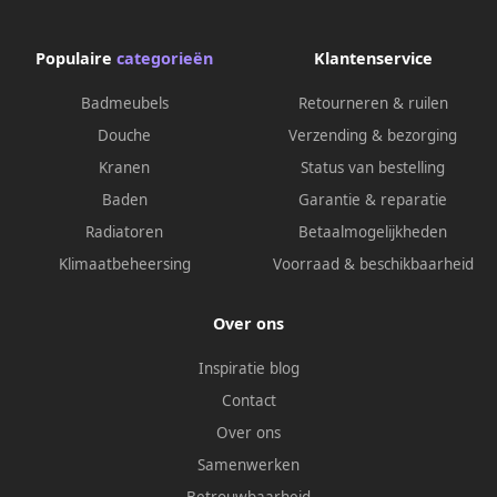
4647C+SY50-150CM+SY-6737C
Populaire
categorieën
Klantenservice
Badmeubels
Retourneren & ruilen
Douche
Verzending & bezorging
Kranen
Status van bestelling
Baden
Garantie & reparatie
Radiatoren
Betaalmogelijkheden
Klimaatbeheersing
Voorraad & beschikbaarheid
Over ons
Inspiratie blog
Contact
Over ons
Samenwerken
Betrouwbaarheid