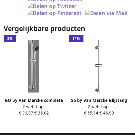
Vergelijkbare producten
2%
14%
GO by Van Marcke complete
Go by Van Marcke Glijstang
2 webshops
2 webshops
doucheset verchroomd 66
VM Keri 72cm Exclusief
€ 36,97
€ 36,02
€ 55,14
€ 46,99
cm handdouche 1 jet
Garnituur Chroom
glijstang met verstelbare
handdouchehouder 66 cm
flexibel 150 cm SY-