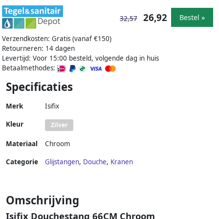
26,92
Bestel »
32,57
Verzendkosten: Gratis (vanaf €150)
Retourneren: 14 dagen
Levertijd: Voor 15:00 besteld, volgende dag in huis
Betaalmethodes:
Specificaties
Merk
Isifix
Kleur
Zilver
Materiaal
Chroom
Categorie
Glijstangen
,
Douche
,
Kranen
Omschrijving
Isifix Douchestang 66CM Chroom