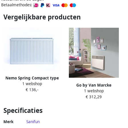
Betaalmethodes:
Vergelijkbare producten
Nemo Spring Compact type
1 webshop
22 horizontale
Go by Van Marcke
€ 136,-
paneelradiator plaatstaal H
1 webshop
Elektrische Radiator Van
400 x L 500 mm 601 W wit
€ 312,29
Marcke Atlantic 1000W
RAL 9016 144K2240050215
Specificaties
Merk
Sanifun