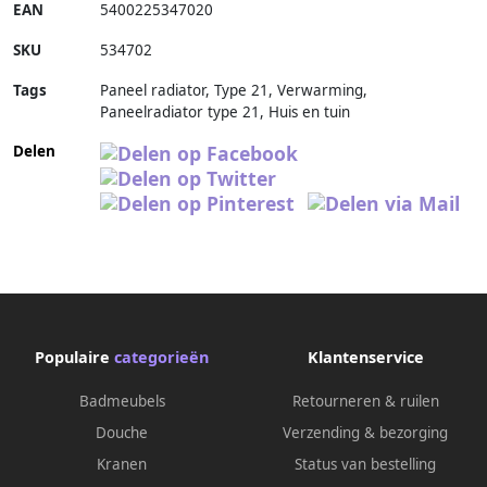
EAN
5400225347020
SKU
534702
Tags
Paneel radiator, Type 21, Verwarming,
Paneelradiator type 21, Huis en tuin
Delen
Populaire
categorieën
Klantenservice
Badmeubels
Retourneren & ruilen
Douche
Verzending & bezorging
Kranen
Status van bestelling