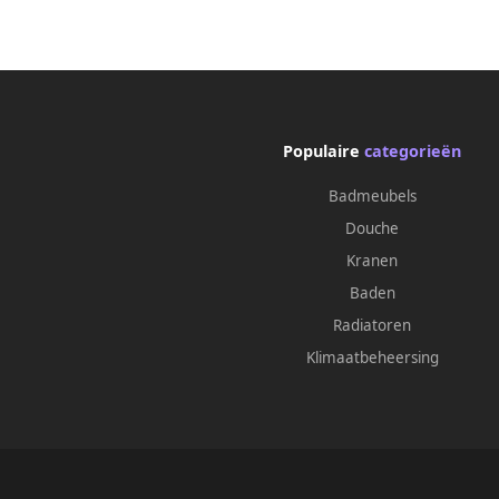
Populaire
categorieën
Badmeubels
Douche
Kranen
Baden
Radiatoren
Klimaatbeheersing