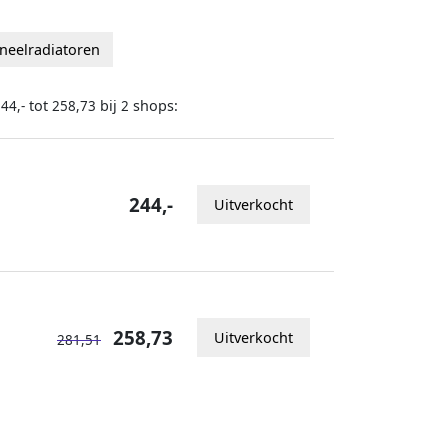
aneelradiatoren
tot
bij
shops:
44,-
258,73
2
244,-
Uitverkocht
258,73
Uitverkocht
281,51