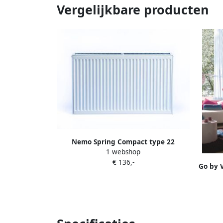
Vergelijkbare producten
Nemo Spring Compact type 22
1 webshop
horizontale paneelradiator plaatstaal
€ 136,-
H 400 x L 500 mm 601 W wit RAL 9016
Go by 
144K2240050215
V