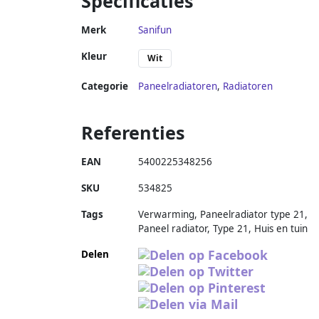
Specificaties
Merk
Sanifun
Kleur
Wit
Categorie
Paneelradiatoren
,
Radiatoren
Referenties
EAN
5400225348256
SKU
534825
Tags
Verwarming, Paneelradiator type 21,
Paneel radiator, Type 21, Huis en tuin
Delen