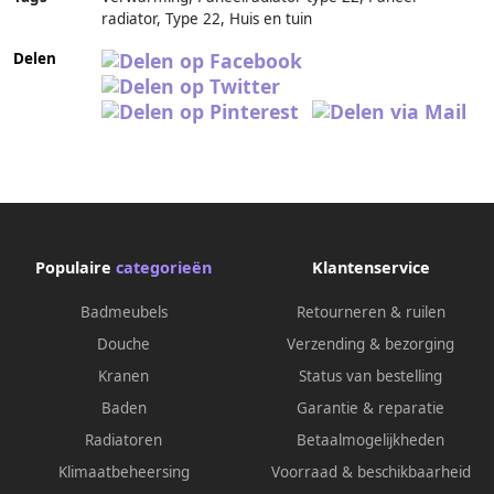
radiator, Type 22, Huis en tuin
Delen
Populaire
categorieën
Klantenservice
Badmeubels
Retourneren & ruilen
Douche
Verzending & bezorging
Kranen
Status van bestelling
Baden
Garantie & reparatie
Radiatoren
Betaalmogelijkheden
Klimaatbeheersing
Voorraad & beschikbaarheid