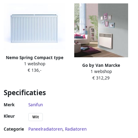
Nemo Spring Compact type
1 webshop
22 horizontale
Go by Van Marcke
€ 136,-
paneelradiator plaatstaal H
1 webshop
Elektrische Radiator Van
400 x L 500 mm 601 W wit
€ 312,29
Marcke Atlantic 1000W
RAL 9016 144K2240050215
Specificaties
Merk
Sanifun
Kleur
Wit
Categorie
Paneelradiatoren
,
Radiatoren