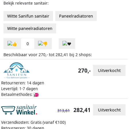
Bekijk relevante sanitair:
Witte Sanifun sanitair
Paneelradiatoren
Witte paneelradiatoren
0
Beschikbaar voor
tot
bij
shops:
270,-
282,41
2
270,-
Uitverkocht
Retourneren: 14 dagen
Levertijd: 1-7 dagen
Betaalmethodes:
282,41
Uitverkocht
313,61
Verzendkosten: Gratis (vanaf €100)
Retourneren: 30 dagen