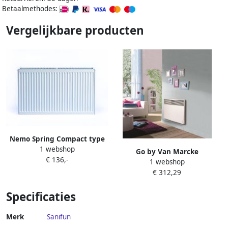
Betaalmethodes:
Vergelijkbare producten
Nemo Spring Compact type
1 webshop
22 horizontale
Go by Van Marcke
€ 136,-
paneelradiator plaatstaal H
1 webshop
Elektrische Radiator Van
400 x L 500 mm 601 W wit
€ 312,29
Marcke Atlantic 1000W
RAL 9016 144K2240050215
Specificaties
Merk
Sanifun