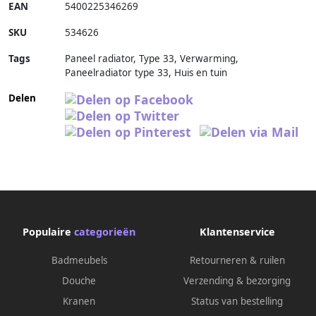
EAN
5400225346269
SKU
534626
Tags
Paneel radiator, Type 33, Verwarming,
Paneelradiator type 33, Huis en tuin
Delen
Populaire
categorieën
Klantenservice
Badmeubels
Retourneren & ruilen
Douche
Verzending & bezorging
Kranen
Status van bestelling