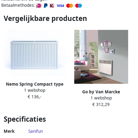
Betaalmethodes:
Vergelijkbare producten
Nemo Spring Compact type
1 webshop
22 horizontale
Go by Van Marcke
€ 136,-
paneelradiator plaatstaal H
1 webshop
Elektrische Radiator Van
400 x L 500 mm 601 W wit
€ 312,29
Marcke Atlantic 1000W
RAL 9016 144K2240050215
Specificaties
Merk
Sanifun