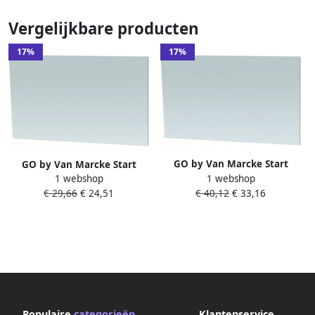
Vergelijkbare producten
17%
17%
GO by Van Marcke Start
GO by Van Marcke Start
1 webshop
1 webshop
Risata spiegel 600 x 400 x 5
Risata spiegel 300 x 400 x 5
€ 40,12
€ 33,16
€ 29,66
€ 24,51
mm rechthoekig
mm rechthoekig
9999VVA0506004001
9999VVA0503004002
Populaire
categorieën
Klantenservice