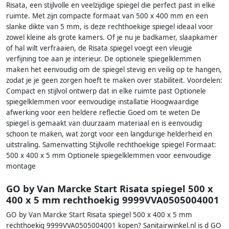
Risata, een stijlvolle en veelzijdige spiegel die perfect past in elke
ruimte. Met zijn compacte formaat van 500 x 400 mm en een
slanke dikte van 5 mm, is deze rechthoekige spiegel ideaal voor
zowel kleine als grote kamers. Of je nu je badkamer, slaapkamer
of hal wilt verfraaien, de Risata spiegel voegt een vleugje
verfijning toe aan je interieur. De optionele spiegelklemmen
maken het eenvoudig om de spiegel stevig en veilig op te hangen,
zodat je je geen zorgen hoeft te maken over stabiliteit. Voordelen:
Compact en stijlvol ontwerp dat in elke ruimte past Optionele
spiegelklemmen voor eenvoudige installatie Hoogwaardige
afwerking voor een heldere reflectie Goed om te weten De
spiegel is gemaakt van duurzaam materiaal en is eenvoudig
schoon te maken, wat zorgt voor een langdurige helderheid en
uitstraling. Samenvatting Stijlvolle rechthoekige spiegel Formaat:
500 x 400 x 5 mm Optionele spiegelklemmen voor eenvoudige
montage
GO by Van Marcke Start Risata spiegel 500 x
400 x 5 mm rechthoekig 9999VVA0505004001
GO by Van Marcke Start Risata spiegel 500 x 400 x 5 mm
rechthoekig 9999VVA0505004001 kopen? Sanitairwinkel.nl is d GO