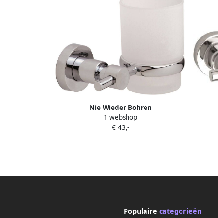
Nie Wieder Bohren
1 webshop
tandenborstelhouder Karim.
t
€ 43,-
Populaire
categorieën