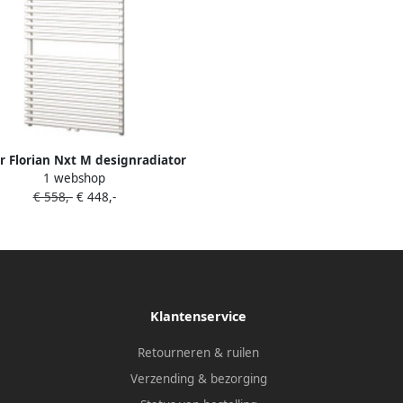
r Florian Nxt M designradiator
1 webshop
enkel horizontaal met
€ 558,-
€ 448,-
aansluiting 1216x500mm 646W
elgrijs (pearl grey) 7255401
Klantenservice
Retourneren & ruilen
Verzending & bezorging