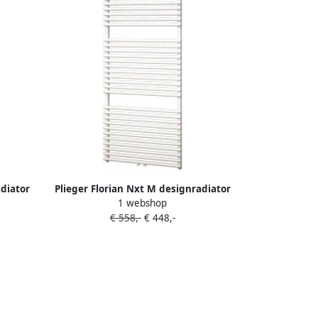
adiator
Plieger Florian Nxt M designradiator
1 webshop
enkel horizontaal met
€ 558,-
€ 448,-
m 391W
middenaansluiting 1216x500mm 646W
70
zandsteen 7255399