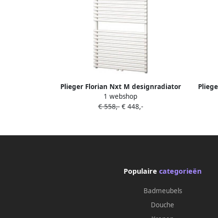
Plieger Florian Nxt M designradiator
Pliege
1 webshop
enkel horizontaal met
€ 558,-
€ 448,-
middenaansluiting 1216x500mm 646W
midden
zilver metallic 7255400
par
Populaire
categorieën
Badmeubels
Douche