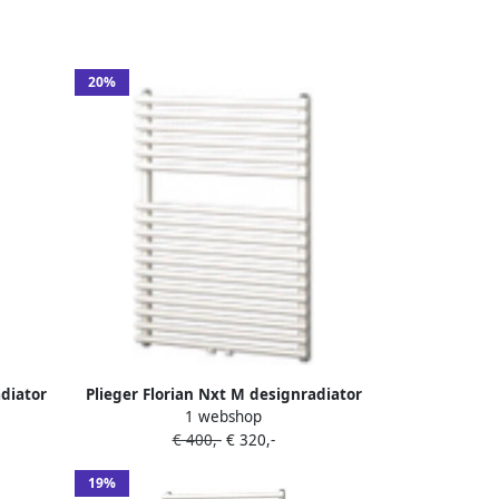
20%
adiator
Plieger Florian Nxt M designradiator
1 webshop
enkel horizontaal met
€ 400,-
€ 320,-
m 391W
middenaansluiting 722x500mm 391W
pergamon 7255164
19%