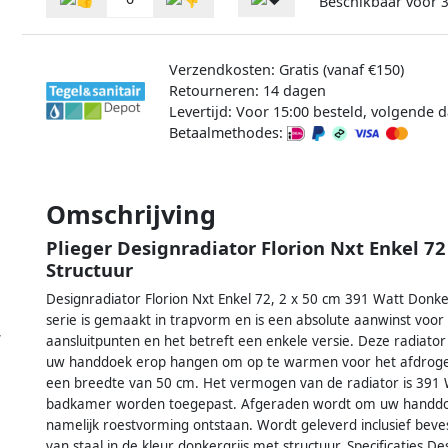
Beschikbaar voor
3
Verzendkosten: Gratis (vanaf €150)
Retourneren: 14 dagen
Levertijd: Voor 15:00 besteld, volgende d
Betaalmethodes:
Omschrijving
Plieger Designradiator Florion Nxt Enkel 7
Structuur
Designradiator Florion Nxt Enkel 72, 2 x 50 cm 391 Watt Donker
serie is gemaakt in trapvorm en is een absolute aanwinst voor
,
aansluitpunten en het betreft een enkele versie. Deze radiato
uw handdoek erop hangen om op te warmen voor het afdrogen
een breedte van 50 cm. Het vermogen van de radiator is 391 Wat
badkamer worden toegepast. Afgeraden wordt om uw handdoek
namelijk roestvorming ontstaan. Wordt geleverd inclusief bevest
van staal in de kleur donkergrijs met structuur. Specificaties D