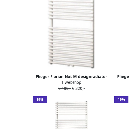
Plieger Florian Nxt M designradiator
Pliege
1 webshop
enkel horizontaal met
€ 400,-
€ 320,-
middenaansluiting 722x500mm 391W
midde
zilver metallic 7255166
par
19%
19%