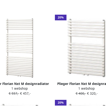
20%
r Florian Nxt M designradiator
Plieger Florian Nxt M designr
1 webshop
1 webshop
enkel horizontaal met
enkel horizontaal met
€ 557,-
€ 457,-
€ 400,-
€ 320,-
aansluiting 1216x600mm 750W
middenaansluiting 722x500m
rafiet (black graphite) 7255184
wit structuur 7255162
20%