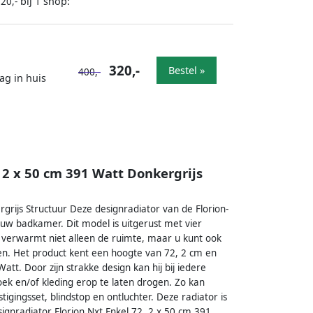
bij
shop:
20,-
1
320,-
Bestel »
400,-
ag in huis
2 2 x 50 cm 391 Watt Donkergrijs
grijs Structuur Deze designradiator van de Florion-
 uw badkamer. Dit model is uitgerust met vier
r verwarmt niet alleen de ruimte, maar u kunt ook
. Het product kent een hoogte van 72, 2 cm en
t. Door zijn strakke design kan hij bij iedere
 en/of kleding erop te laten drogen. Zo kan
igingsset, blindstop en ontluchter. Deze radiator is
esignradiator Florion Nxt Enkel 72, 2 x 50 cm 391