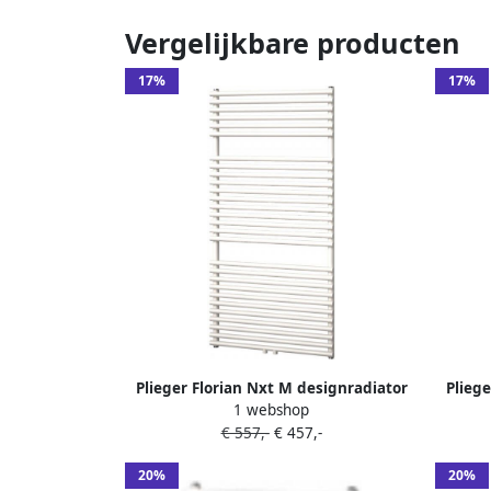
Vergelijkbare producten
17%
17%
Plieger Florian Nxt M designradiator
Pliege
1 webshop
enkel horizontaal met
€ 557,-
€ 457,-
middenaansluiting 1216x600mm 750W
midden
parelgrijs (pearl grey) 7255180
zwart g
20%
20%