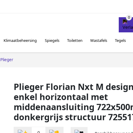
Klimaatbeheersing
Spiegels
Toiletten
Wastafels
Tegels
Plieger
Plieger Florian Nxt M desig
enkel horizontaal met
middenaansluiting 722x50
donkergrijs structuur 72551
0