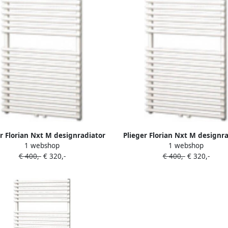
r Florian Nxt M designradiator
Plieger Florian Nxt M designr
1 webshop
1 webshop
enkel horizontaal met
enkel horizontaal met
€ 400,-
€ 320,-
€ 400,-
€ 320,-
naansluiting 722x500mm 391W
middenaansluiting 722x500m
elgrijs (pearl grey) 7255167
antraciet metallic 72551