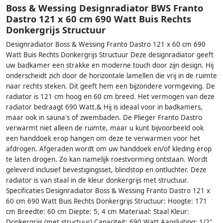
Boss & Wessing Designradiator BWS Franto
Dastro 121 x 60 cm 690 Watt Buis Rechts
Donkergrijs Structuur
Designradiator Boss & Wessing Franto Dastro 121 x 60 cm 690
Watt Buis Rechts Donkergrijs Structuur Deze designradiator geeft
uw badkamer een strakke en moderne touch door zijn design. Hij
onderscheidt zich door de horizontale lamellen die vrij in de ruimte
naar rechts steken. Dit geeft hem een bijzondere vormgeving. De
radiator is 121 cm hoog en 60 cm breed. Het vermogen van deze
radiator bedraagt 690 Watt.& Hij is ideaal voor in badkamers,
maar ook in sauna's of zwembaden. De Plieger Franto Dastro
verwarmt niet alleen de ruimte, maar u kunt bijvoorbeeld ook
een handdoek erop hangen om deze te verwarmen voor het
afdrogen. Afgeraden wordt om uw handdoek en/of kleding erop
te laten drogen. Zo kan namelijk roestvorming ontstaan. Wordt
geleverd inclusief bevestigingsset, blindstop en ontluchter. Deze
radiator is van staal in de kleur donkergrijs met structuur.
Specificaties Designradiator Boss & Wessing Franto Dastro 121 x
60 cm 690 Watt Buis Rechts Donkergrijs Structuur: Hoogte: 171
cm Breedte: 60 cm Diepte: 5, 4 cm Materiaal: Staal Kleur:
Donkergrijs (met structuur) Capaciteit: 690 Watt Aansluiting: 1/2"