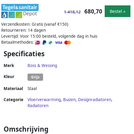
680,70
Bestel »
1.418,12
Verzendkosten: Gratis (vanaf €150)
Retourneren: 14 dagen
Levertijd: Voor 15:00 besteld, volgende dag in huis
Betaalmethodes:
Specificaties
Merk
Boss & Wessing
Kleur
Grijs
Materiaal
Staal
Categorie
Vloerverwarming
,
Buizen
,
Designradiatoren
,
Radiatoren
Omschrijving