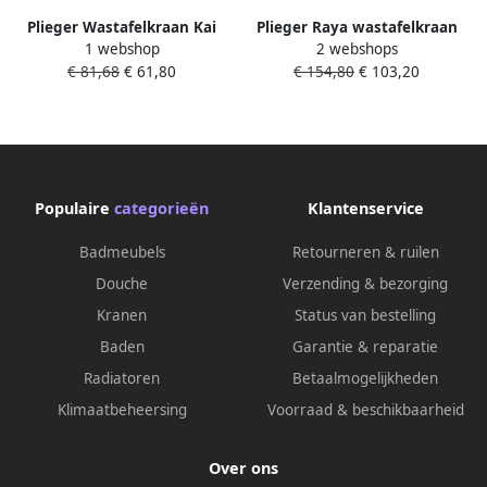
Plieger Wastafelkraan Kai
Plieger Raya wastafelkraan
1 webshop
2 webshops
Opbouw Eenhendel Chroom
vierkant met waste 4333970
€ 81,68
€ 61,80
€ 154,80
€ 103,20
Populaire
categorieën
Klantenservice
Badmeubels
Retourneren & ruilen
Douche
Verzending & bezorging
Kranen
Status van bestelling
Baden
Garantie & reparatie
Radiatoren
Betaalmogelijkheden
Klimaatbeheersing
Voorraad & beschikbaarheid
Over ons