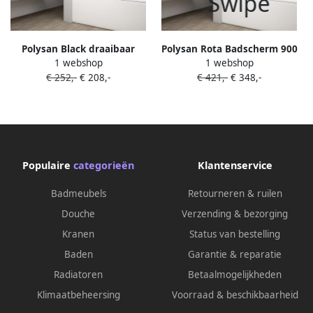
Polysan Black draaibaar
Polysan Rota Badscherm 900
1 webshop
1 webshop
badscherm 650mm helder
mm helder glas
€ 252,-
€ 208,-
€ 421,-
€ 348,-
glas
Populaire
categorieën
Klantenservice
Badmeubels
Retourneren & ruilen
Douche
Verzending & bezorging
Kranen
Status van bestelling
Baden
Garantie & reparatie
Radiatoren
Betaalmogelijkheden
Klimaatbeheersing
Voorraad & beschikbaarheid