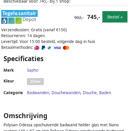
Beschikbaar voor
bij
shop:
745,-
1
745,-
Bestel »
902,-
Verzendkosten: Gratis (vanaf €150)
Retourneren: 14 dagen
Levertijd: Voor 15:00 besteld, volgende dag in huis
Betaalmethodes:
Specificaties
Merk
Sapho
Kleur
Zilver
Categorie
Badwanden
,
Douchewanden
,
Douche
,
Baden
Omschrijving
Polysan Odessa opschuivende badwand helder glas met Nano
coating 140 x 97 cm Het Polysan Odessa opschuivende badwand