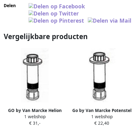
Delen
Vergelijkbare producten
GO by Van Marcke Helion
Go by Van Marcke Potenstel
1 webshop
1 webshop
potenstel voor douchebak
Van Marcke Helion 90x90 cm
€ 31,-
€ 22,40
1200mm 12 stuk AJSCFT12
Voor Kwartronde Douchebak