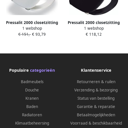
Pressalit 2000 closetzitting
Pressalit 2000 closetzitting
1 webshop
1 webshop
en RVS univerticalscharnier
en RVS univerticalscharnier
€ 151,-
€ 93,79
€ 118,12
wit 124000-un3999
UN3 zwart 124001-un3999
Populaire
categorieën
Klantenservice
Badmeubels
Retourneren & ruilen
Douche
Verzending & bezorging
Kranen
Status van bestelling
Baden
Garantie & reparatie
Radiatoren
Betaalmogelijkheden
Klimaatbeheersing
Voorraad & beschikbaarheid