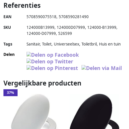
Referenties
EAN
5708590075518
,
5708590281490
SKU
124000B13999
,
124000D07999
,
124000-B13999
,
124000-D07999
,
526599
Tags
Sanitair, Toilet, Universeelsex, Toiletbril, Huis en tuin
Delen
Vergelijkbare producten
37%