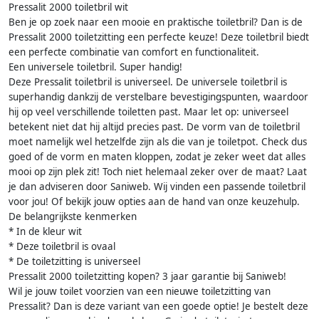
Pressalit 2000 toiletbril wit
Ben je op zoek naar een mooie en praktische toiletbril? Dan is de
Pressalit 2000 toiletzitting een perfecte keuze! Deze toiletbril biedt
een perfecte combinatie van comfort en functionaliteit.
Een universele toiletbril. Super handig!
Deze Pressalit toiletbril is universeel. De universele toiletbril is
superhandig dankzij de verstelbare bevestigingspunten, waardoor
hij op veel verschillende toiletten past. Maar let op: universeel
betekent niet dat hij altijd precies past. De vorm van de toiletbril
moet namelijk wel hetzelfde zijn als die van je toiletpot. Check dus
goed of de vorm en maten kloppen, zodat je zeker weet dat alles
mooi op zijn plek zit! Toch niet helemaal zeker over de maat? Laat
je dan adviseren door Saniweb. Wij vinden een passende toiletbril
voor jou! Of bekijk jouw opties aan de hand van onze keuzehulp.
De belangrijkste kenmerken
* In de kleur wit
* Deze toiletbril is ovaal
* De toiletzitting is universeel
Pressalit 2000 toiletzitting kopen? 3 jaar garantie bij Saniweb!
Wil je jouw toilet voorzien van een nieuwe toiletzitting van
Pressalit? Dan is deze variant van een goede optie! Je bestelt deze