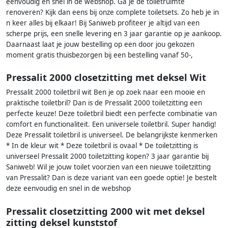
eenvoudig en snel in de webshop. Ga je de toiletruimte
renoveren? Kijk dan eens bij onze complete toiletsets. Zo heb je in
n keer alles bij elkaar! Bij Saniweb profiteer je altijd van een
scherpe prijs, een snelle levering en 3 jaar garantie op je aankoop.
Daarnaast laat je jouw bestelling op een door jou gekozen
moment gratis thuisbezorgen bij een bestelling vanaf 50-,
Pressalit 2000 closetzitting met deksel Wit
Pressalit 2000 toiletbril wit Ben je op zoek naar een mooie en
praktische toiletbril? Dan is de Pressalit 2000 toiletzitting een
perfecte keuze! Deze toiletbril biedt een perfecte combinatie van
comfort en functionaliteit. Een universele toiletbril. Super handig!
Deze Pressalit toiletbril is universeel. De belangrijkste kenmerken
* In de kleur wit * Deze toiletbril is ovaal * De toiletzitting is
universeel Pressalit 2000 toiletzitting kopen? 3 jaar garantie bij
Saniweb! Wil je jouw toilet voorzien van een nieuwe toiletzitting
van Pressalit? Dan is deze variant van een goede optie! Je bestelt
deze eenvoudig en snel in de webshop
Pressalit closetzitting 2000 wit met deksel
zitting deksel kunststof