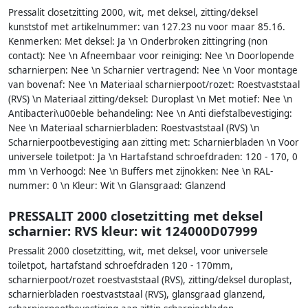
Pressalit closetzitting 2000, wit, met deksel, zitting/deksel
kunststof met artikelnummer: van 127.23 nu voor maar 85.16.
Kenmerken: Met deksel: Ja \n Onderbroken zittingring (non
contact): Nee \n Afneembaar voor reiniging: Nee \n Doorlopende
scharnierpen: Nee \n Scharnier vertragend: Nee \n Voor montage
van bovenaf: Nee \n Materiaal scharnierpoot/rozet: Roestvaststaal
(RVS) \n Materiaal zitting/deksel: Duroplast \n Met motief: Nee \n
Antibacteri\u00eble behandeling: Nee \n Anti diefstalbevestiging:
Nee \n Materiaal scharnierbladen: Roestvaststaal (RVS) \n
Scharnierpootbevestiging aan zitting met: Scharnierbladen \n Voor
universele toiletpot: Ja \n Hartafstand schroefdraden: 120 - 170, 0
mm \n Verhoogd: Nee \n Buffers met zijnokken: Nee \n RAL-
nummer: 0 \n Kleur: Wit \n Glansgraad: Glanzend
PRESSALIT 2000 closetzitting met deksel
scharnier: RVS kleur: wit 124000D07999
Pressalit 2000 closetzitting, wit, met deksel, voor universele
toiletpot, hartafstand schroefdraden 120 - 170mm,
scharnierpoot/rozet roestvaststaal (RVS), zitting/deksel duroplast,
scharnierbladen roestvaststaal (RVS), glansgraad glanzend,