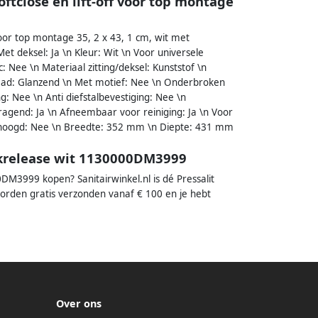
oftclose en lift-off voor top montage
f voor top montage 35, 2 x 43, 1 cm, wit met
 deksel: Ja \n Kleur: Wit \n Voor universele
: Nee \n Materiaal zitting/deksel: Kunststof \n
graad: Glanzend \n Met motief: Nee \n Onderbroken
g: Nee \n Anti diefstalbevestiging: Nee \n
agend: Ja \n Afneembaar voor reiniging: Ja \n Voor
erhoogd: Nee \n Breedte: 352 mm \n Diepte: 431 mm
uickrelease wit 1130000DM3999
00DM3999 kopen? Sanitairwinkel.nl is dé Pressalit
worden gratis verzonden vanaf € 100 en je hebt
Over ons