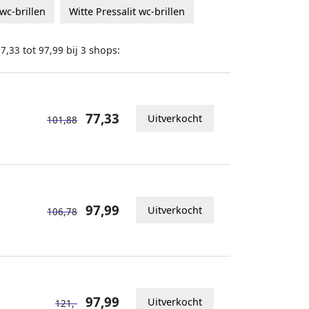
wc-brillen
Witte Pressalit wc-brillen
tot
bij
shops:
77,33
97,99
3
77,33
Uitverkocht
101,88
97,99
Uitverkocht
106,78
97,99
Uitverkocht
121,-