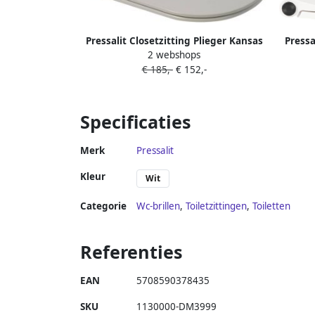
Pressalit Closetzitting Plieger Kansas
Pressa
2 webshops
by Slim Compact met Lift-off en
by Sli
€ 185,-
€ 152,-
Softclose Glans Wit
Specificaties
Merk
Pressalit
Kleur
Wit
Categorie
Wc-brillen
,
Toiletzittingen
,
Toiletten
Referenties
EAN
5708590378435
SKU
1130000-DM3999