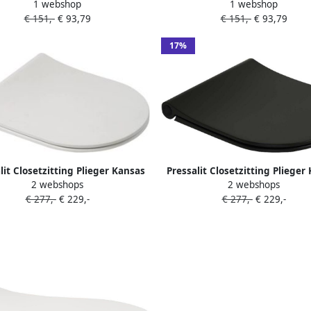
1 webshop
1 webshop
verticalscharnier wit 124000-
univerticalscharnier pergamon
€ 151,-
€ 93,79
€ 151,-
€ 93,79
un3999
un3999
17%
lit Closetzitting Plieger Kansas
Pressalit Closetzitting Plieger
2 webshops
2 webshops
Slim Compact met Lift-off en
by Slim Compact met Lift-of
€ 277,-
€ 229,-
€ 277,-
€ 229,-
Softclose Mat Wit
Softclose Mat Zwart