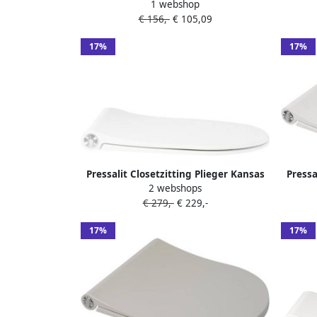
1 webshop
univerticalscharnier UN3 manhattan
uni
€ 156,-
€ 105,09
124052-un3999
17%
17%
Pressalit Closetzitting Plieger Kansas
Pressa
2 webshops
by Slim met Lift-off en Softclose Mat
by 
€ 279,-
€ 229,-
Wit
17%
17%