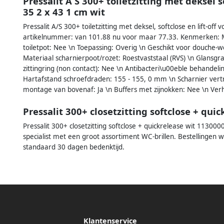
Pressalit A S 300+ toiletzitting met deksel s
35 2 x 43 1 cm wit
Pressalit A/S 300+ toiletzitting met deksel, softclose en lift-of
artikelnummer: van 101.88 nu voor maar 77.33. Kenmerken: Met
toiletpot: Nee \n Toepassing: Overig \n Geschikt voor douche-wc
Materiaal scharnierpoot/rozet: Roestvaststaal (RVS) \n Glans
zittingring (non contact): Nee \n Antibacteri\u00eble behandelin
Hartafstand schroefdraden: 155 - 155, 0 mm \n Scharnier vertr
montage van bovenaf: Ja \n Buffers met zijnokken: Nee \n V
Pressalit 300+ closetzitting softclose + q
Pressalit 300+ closetzitting softclose + quickrelease wit 11300
specialist met een groot assortiment WC-brillen. Bestellingen 
standaard 30 dagen bedenktijd.
Klantenservice