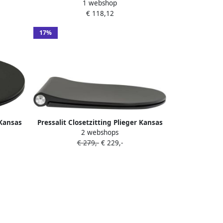
1 webshop
 124273-
univerticalscharnier UN3 zwart
€ 118,12
124001-un3999
17%
 Kansas
Pressalit Closetzitting Plieger Kansas
2 webshops
f en
by Slim met Lift-off en Softclose Mat
€ 279,-
€ 229,-
Zwart