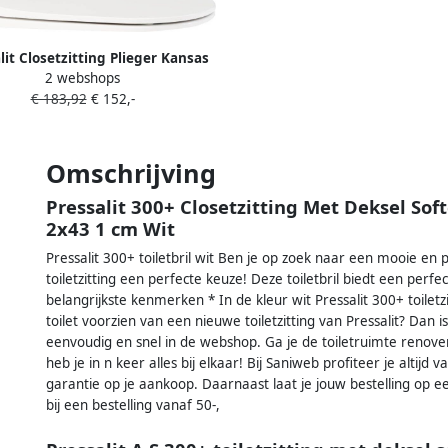
lit Closetzitting Plieger Kansas
2 webshops
m met Lift-off en Softclose Glans
€ 183,92
€ 152,-
Wit
Omschrijving
Pressalit 300+ Closetzitting Met Deksel Sof
2x43 1 cm Wit
Pressalit 300+ toiletbril wit Ben je op zoek naar een mooie en pr
toiletzitting een perfecte keuze! Deze toiletbril biedt een perf
belangrijkste kenmerken * In de kleur wit Pressalit 300+ toiletz
toilet voorzien van een nieuwe toiletzitting van Pressalit? Dan 
eenvoudig en snel in de webshop. Ga je de toiletruimte renover
heb je in n keer alles bij elkaar! Bij Saniweb profiteer je altijd 
garantie op je aankoop. Daarnaast laat je jouw bestelling op
bij een bestelling vanaf 50-,