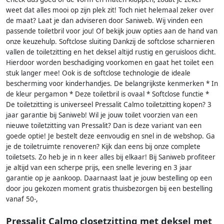
weet dat alles mooi op zijn plek zit! Toch niet helemaal zeker over
de maat? Laat je dan adviseren door Saniweb. Wij vinden een
passende toiletbril voor jou! Of bekijk jouw opties aan de hand van
onze keuzehulp. Softclose sluiting Dankzij de softclose scharnieren
vallen de toiletzitting en het deksel altijd rustig en geruisloos dicht.
Hierdoor worden beschadiging voorkomen en gaat het toilet een
stuk langer mee! Ook is de softclose technologie de ideale
bescherming voor kinderhandjes. De belangrijkste kenmerken * In
de kleur pergamon * Deze toiletbril is ovaal * Softclose functie *
De toiletzitting is universeel Pressalit Calmo toiletzitting kopen? 3
jaar garantie bij Saniweb! Wil je jouw toilet voorzien van een
nieuwe toiletzitting van Pressalit? Dan is deze variant van een
goede optie! Je bestelt deze eenvoudig en snel in de webshop. Ga
je de toiletruimte renoveren? Kijk dan eens bij onze complete
toiletsets. Zo heb je in n keer alles bij elkaar! Bij Saniweb profiteer
je altijd van een scherpe prijs, een snelle levering en 3 jaar
garantie op je aankoop. Daarnaast laat je jouw bestelling op een
door jou gekozen moment gratis thuisbezorgen bij een bestelling
vanaf 50-,
Pressalit Calmo closetzitting met deksel met