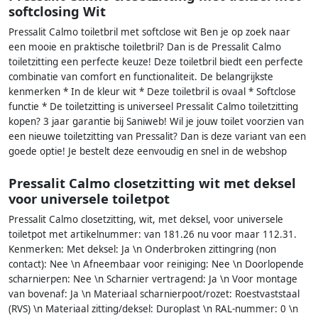
softclosing Wit
Pressalit Calmo toiletbril met softclose wit Ben je op zoek naar
een mooie en praktische toiletbril? Dan is de Pressalit Calmo
toiletzitting een perfecte keuze! Deze toiletbril biedt een perfecte
combinatie van comfort en functionaliteit. De belangrijkste
kenmerken * In de kleur wit * Deze toiletbril is ovaal * Softclose
functie * De toiletzitting is universeel Pressalit Calmo toiletzitting
kopen? 3 jaar garantie bij Saniweb! Wil je jouw toilet voorzien van
een nieuwe toiletzitting van Pressalit? Dan is deze variant van een
goede optie! Je bestelt deze eenvoudig en snel in de webshop
Pressalit Calmo closetzitting wit met deksel
voor universele toiletpot
Pressalit Calmo closetzitting, wit, met deksel, voor universele
toiletpot met artikelnummer: van 181.26 nu voor maar 112.31.
Kenmerken: Met deksel: Ja \n Onderbroken zittingring (non
contact): Nee \n Afneembaar voor reiniging: Nee \n Doorlopende
scharnierpen: Nee \n Scharnier vertragend: Ja \n Voor montage
van bovenaf: Ja \n Materiaal scharnierpoot/rozet: Roestvaststaal
(RVS) \n Materiaal zitting/deksel: Duroplast \n RAL-nummer: 0 \n