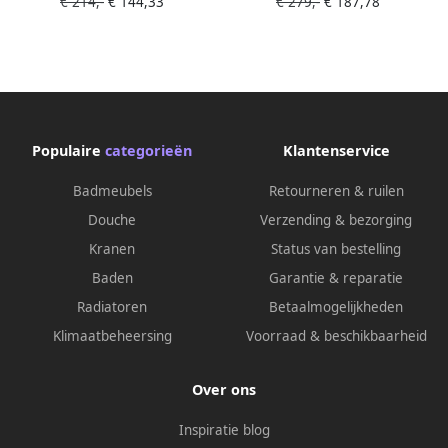
€ 214,-
€ 144,33
€ 279,-
€ 187,78
uni scharnier wit
soft close. Met RVS D15
556000D15999
scharnier. Kleur zwart.
Populaire
categorieën
Klantenservice
Badmeubels
Retourneren & ruilen
Douche
Verzending & bezorging
Kranen
Status van bestelling
Baden
Garantie & reparatie
Radiatoren
Betaalmogelijkheden
Klimaatbeheersing
Voorraad & beschikbaarheid
Over ons
Inspiratie blog