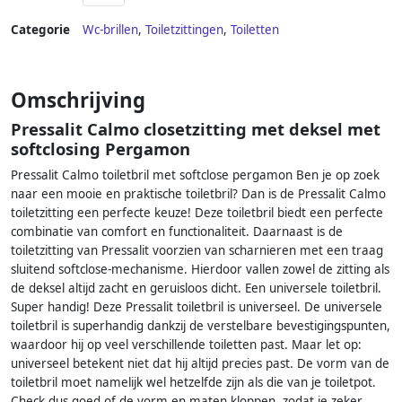
Categorie
Wc-brillen
,
Toiletzittingen
,
Toiletten
Omschrijving
Pressalit Calmo closetzitting met deksel met
softclosing Pergamon
Pressalit Calmo toiletbril met softclose pergamon Ben je op zoek
naar een mooie en praktische toiletbril? Dan is de Pressalit Calmo
toiletzitting een perfecte keuze! Deze toiletbril biedt een perfecte
combinatie van comfort en functionaliteit. Daarnaast is de
toiletzitting van Pressalit voorzien van scharnieren met een traag
sluitend softclose-mechanisme. Hierdoor vallen zowel de zitting als
de deksel altijd zacht en geruisloos dicht. Een universele toiletbril.
Super handig! Deze Pressalit toiletbril is universeel. De universele
toiletbril is superhandig dankzij de verstelbare bevestigingspunten,
waardoor hij op veel verschillende toiletten past. Maar let op:
universeel betekent niet dat hij altijd precies past. De vorm van de
toiletbril moet namelijk wel hetzelfde zijn als die van je toiletpot.
Check dus goed of de vorm en maten kloppen, zodat je zeker