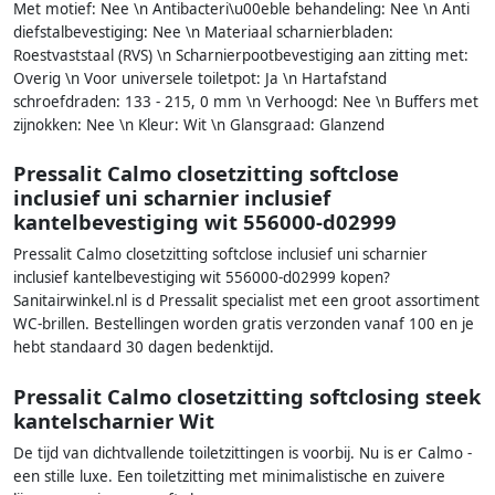
Met motief: Nee \n Antibacteri\u00eble behandeling: Nee \n Anti
diefstalbevestiging: Nee \n Materiaal scharnierbladen:
Roestvaststaal (RVS) \n Scharnierpootbevestiging aan zitting met:
Overig \n Voor universele toiletpot: Ja \n Hartafstand
schroefdraden: 133 - 215, 0 mm \n Verhoogd: Nee \n Buffers met
zijnokken: Nee \n Kleur: Wit \n Glansgraad: Glanzend
Pressalit Calmo closetzitting softclose
inclusief uni scharnier inclusief
kantelbevestiging wit 556000-d02999
Pressalit Calmo closetzitting softclose inclusief uni scharnier
inclusief kantelbevestiging wit 556000-d02999 kopen?
Sanitairwinkel.nl is d Pressalit specialist met een groot assortiment
WC-brillen. Bestellingen worden gratis verzonden vanaf 100 en je
hebt standaard 30 dagen bedenktijd.
Pressalit Calmo closetzitting softclosing steek
kantelscharnier Wit
De tijd van dichtvallende toiletzittingen is voorbij. Nu is er Calmo -
een stille luxe. Een toiletzitting met minimalistische en zuivere