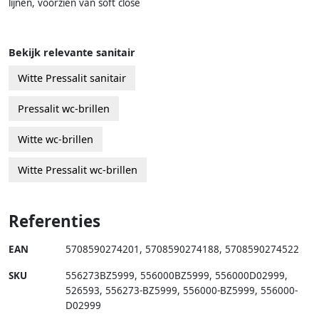
lijnen, voorzien van soft close
Bekijk relevante sanitair
Witte Pressalit sanitair
Pressalit wc-brillen
Witte wc-brillen
Witte Pressalit wc-brillen
Referenties
EAN
5708590274201
,
5708590274188
,
5708590274522
SKU
556273BZ5999
,
556000BZ5999
,
556000D02999
,
526593
,
556273-BZ5999
,
556000-BZ5999
,
556000-
D02999