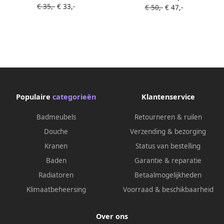
€ 35,-
€ 33,-
ROZZPRVS
€ 50,-
€ 47,-
patina ROZZPPTN
Populaire
categorieën
Klantenservice
Badmeubels
Retourneren & ruilen
Douche
Verzending & bezorging
Kranen
Status van bestelling
Baden
Garantie & reparatie
Radiatoren
Betaalmogelijkheden
Klimaatbeheersing
Voorraad & beschikbaarheid
Over ons