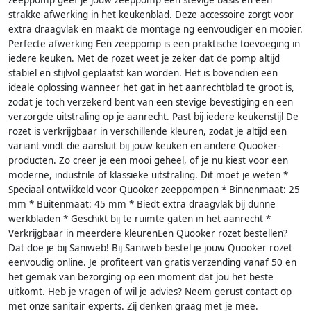
zeeppomp geef je jouw zeeppomp een stevige basis en een
strakke afwerking in het keukenblad. Deze accessoire zorgt voor
extra draagvlak en maakt de montage ng eenvoudiger en mooier.
Perfecte afwerking Een zeeppomp is een praktische toevoeging in
iedere keuken. Met de rozet weet je zeker dat de pomp altijd
stabiel en stijlvol geplaatst kan worden. Het is bovendien een
ideale oplossing wanneer het gat in het aanrechtblad te groot is,
zodat je toch verzekerd bent van een stevige bevestiging en een
verzorgde uitstraling op je aanrecht. Past bij iedere keukenstijl De
rozet is verkrijgbaar in verschillende kleuren, zodat je altijd een
variant vindt die aansluit bij jouw keuken en andere Quooker-
producten. Zo creer je een mooi geheel, of je nu kiest voor een
moderne, industrile of klassieke uitstraling. Dit moet je weten *
Speciaal ontwikkeld voor Quooker zeeppompen * Binnenmaat: 25
mm * Buitenmaat: 45 mm * Biedt extra draagvlak bij dunne
werkbladen * Geschikt bij te ruimte gaten in het aanrecht *
Verkrijgbaar in meerdere kleurenEen Quooker rozet bestellen?
Dat doe je bij Saniweb! Bij Saniweb bestel je jouw Quooker rozet
eenvoudig online. Je profiteert van gratis verzending vanaf 50 en
het gemak van bezorging op een moment dat jou het beste
uitkomt. Heb je vragen of wil je advies? Neem gerust contact op
met onze sanitair experts. Zij denken graag met je mee.