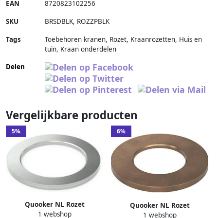
EAN
8720823102256
SKU
BRSDBLK
,
ROZZPBLK
Tags
Toebehoren kranen, Rozet, Kraanrozetten, Huis en
tuin, Kraan onderdelen
Delen
Vergelijkbare producten
5%
6%
Quooker NL Rozet
Quooker NL Rozet
1 webshop
Zeepdispenser RVS
1 webshop
Zeepdispenser messing