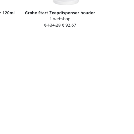
r 120ml
Grohe Start Zeepdispenser houder
1 webshop
 warm
supersteel rvs-look 41195DC0
€ 134,29
€ 92,67
der 41