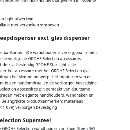
rstelset en handdoekhouders uitgevoerd in dezelfde
arLight afwerking
allatie met verzonken schroeven
eepdispenser excl. glas dispenser
je badkamer. iDe wandhouder is verkrijgbaar in tien
n de veelzijdige GROHE Selection accessoires
t de krasbestendig GROHE StarLight is de
r het accessoire met het GROHE Selection glas
uik van het slimme ontwerp. Het monteren van de
em in een handomdraai en de verborgen bevestiging
Selection accessoires zijn gemaakt van duurzame
pgraden met elegante handhouders, wandhaken en
. Belangrijkste productkenmerken: materiaal:
 (41 029) verborgen bevestiging
election Supersteel
e GROHE Selection wandhouder van SuperSteel (RVS