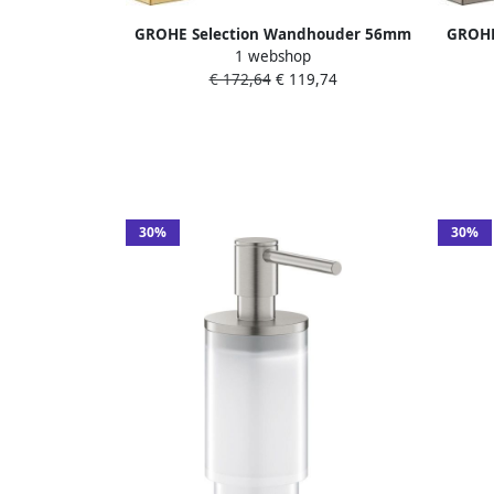
GROHE Selection Wandhouder 56mm
GROHE
1 webshop
cool sunrise geborsteld(voor Selection
har
€ 172,64
€ 119,74
zeepdispenser(41 028)of Selection
Selec
glas(41 029 000))
S
30%
30%