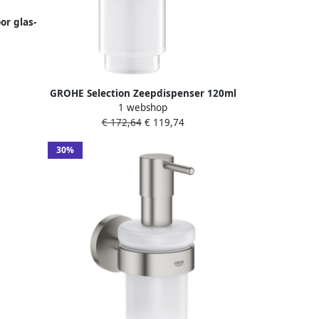
or glas-
spenser
d
GROHE Selection Zeepdispenser 120ml
1 webshop
vulhoeveelheid glas metaal hard
€ 172,64
€ 119,74
graphite geborsteld (past in houder 41
027)
30%