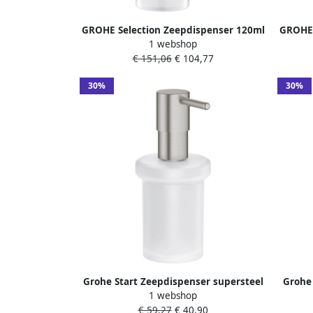
GROHE Selection Zeepdispenser 120ml
GROHE 
1 webshop
vulhoeveelheid glas metaal
glas 
€ 151,06
€ 104,77
supersteel(past in houder 41 027 )
(pas
30%
30%
Grohe Start Zeepdispenser supersteel
Grohe
1 webshop
rvs-look 41188DC0
houde
€ 59,27
€ 40,90