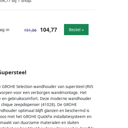
bij
shop:
104,77
1
104,77
ag in
Bestel »
151,06
Supersteel
e GROHE Selection wandhouder van supersteel (RVS
ontworpen voor een verborgen wandmontage. Het
luxe en gebruikscomfort. Deze moderne wandhouder
e chique zeepdispenser (41028). De GROHE
houder optimaal blijft glanzen en beschermd is
os met het GROHE QuickFix installatiesysteem en
 gemaakt van duurzame materialen en sluiten