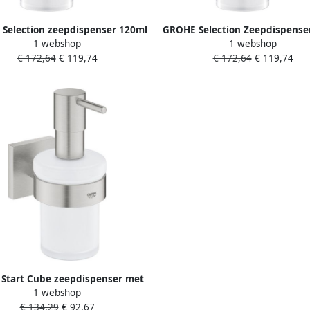
Selection zeepdispenser 120ml
GROHE Selection Zeepdispense
1 webshop
1 webshop
metaal cool sunrise geborsteld
vulhoeveelheid glas metaal
€ 172,64
€ 119,74
€ 172,64
€ 119,74
t in houder 41 027) 41028GN0
sunset geborsteld(past in hou
027 )
 Start Cube zeepdispenser met
1 webshop
r 160ml supersteel 41098DC0
€ 134,29
€ 92,67