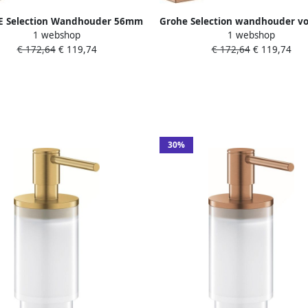
 Selection Wandhouder 56mm
Grohe Selection wandhouder vo
1 webshop
1 webshop
d graphite geborsteld (voor
en zeepdispenser excl. glas di
€ 172,64
€ 119,74
€ 172,64
€ 119,74
tion zeepdispenser (41 028) of
Warm sunset geborstel
election glas (41 029 000))
30%