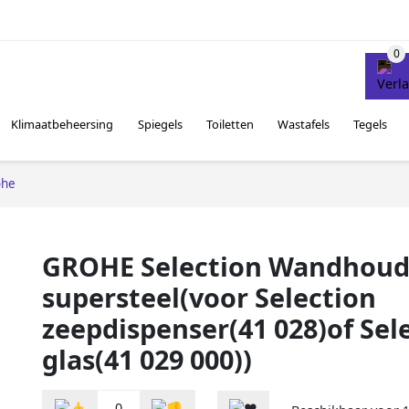
Klimaatbeheersing
Spiegels
Toiletten
Wastafels
Tegels
ohe
GROHE Selection Wandhou
supersteel(voor Selection
zeepdispenser(41 028)of Sel
glas(41 029 000))
0