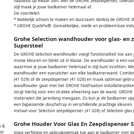
naadloos op elkaar aan. Met de GROHE zeepdispenser, toiletbo
stijl maak je jouw badkamer helemaal af.
De voordelen
* Makkelijk schoon te maken en duurzaam dankzij de GROHE St
* GROHE QuickFix®: Gemakkelijke, snelle en probleemloze inst
Grohe Selection wandhouder voor glas- en z
Supersteel
De GROHE Selection wandhouder voegt functionaliteit toe aan 
mooie kleuren en blinkt uit in klasse. De wandhouder is een va
waarmee je jouw badkamer helemaal in stijl kunt inrichten. Me
wandhouder een eyecatcher aan elke badkamerwand. Combinee
(41 029) of de zeepdispenser (41 028) en maak optimaal gebr
wandhouder gaat met het GROHE FastFixation installatiesyste
zorgt hierbij voor een strakke afwerking aan de wand. GROHE 
materialen die jarenlang meegaan. Zo kun je de badkamer u
een bijpassende douchetray in verschillende prachtige kleuren
metaal voor Selection zeepdispenser (41 028) of Selection glas
Grohe Houder Voor Glas En Zeepdispenser S
s &
oor
Voeg verfijning en gebruiksgemak toe aan je badkamer met d