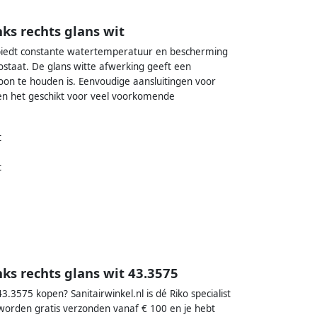
ks rechts glans wit
s biedt constante watertemperatuur en bescherming
taat. De glans witte afwerking geeft een
oon te houden is. Eenvoudige aansluitingen voor
aken het geschikt voor veel voorkomende
t
t
ks rechts glans wit 43.3575
3.3575 kopen? Sanitairwinkel.nl is dé Riko specialist
 worden gratis verzonden vanaf € 100 en je hebt