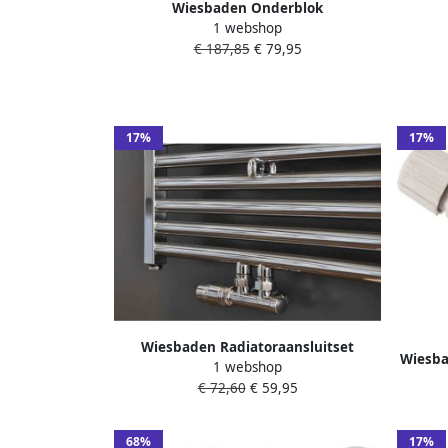
Wiesbaden Onderblok
1 webshop
Radiatoraansluitset 16x2 0 +15 Knel
Radia
€ 187,85
€ 79,95
Haaks Links Aansluiting Geborsteld
Haaks 
Staal (RVS Look)
17%
17%
Wiesbaden Radiatoraansluitset
Wiesba
1 webshop
thermostatisch Haaks links midden
3 4 
€ 72,60
€ 59,95
onder aansluiting
68%
17%