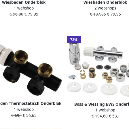
Wiesbaden Onderblok
Wiesbaden Onderblok
1 webshop
2 webshops
toraansluitset 16x2 0 +15 Knel
Radiatoraansluitset 16x2 0 + 
€ 96,80
€ 79,95
€ 187,85
€ 79,95
Rechts Aansluiting Geborsteld
Recht Geborsteld Staal Onde
Staal (RVS Look)
Radiatoraansluitset 16x2 0 + 
Recht
72%
den Thermostatisch Onderblok
Boss & Wessing BWS Onder
1 webshop
Haaks Links Mat Zwart Zonder
1 webshop
Radiatoraansluitset 16x2 0 +1
€ 69,-
€ 56,65
Knop
€ 194,60
€ 53,-
Haaks (links) Midden Aanslu
Chroom