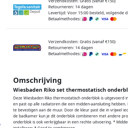
Verzendkosten: Gratis (vanaf €150)
Retourneren: 14 dagen
Levertijd: Voor 15:00 besteld, volgende d
Betaalmethodes:
Verzendkosten: Gratis (vanaf €150)
Retourneren: 14 dagen
Betaalmethodes:
Omschrijving
Wiesbaden Riko set thermostatisch onderbl
Deze Wiesbaden Riko thermostatisch onderblok is uitgevoerd in
en past op alle radiatoren die een midden-aansluiting hebben.
te bevestigen aan de muur. Door de kleur past die in vrijwel 
de badkamer kun je dit onderblok combineren met andere prod
onderblok is ook verkrijgbaar in een rechte uitvoering. * Midde
r
installeren; * Goed te combineren.