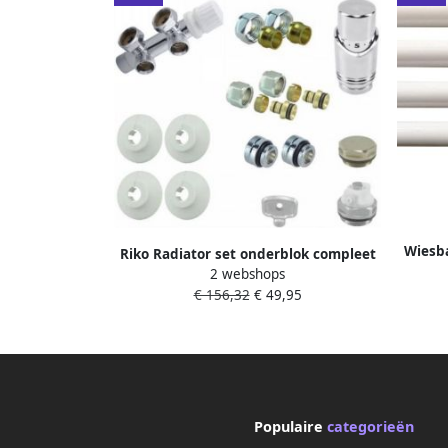
Wiesb
Riko Radiator set onderblok compleet
Recht
2 webshops
haaks (rechts) 16x2 0 +15 knel chroom
€ 156,32
€ 49,95
Populaire
categorieën