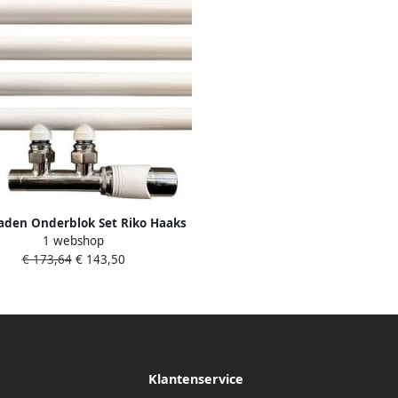
aden Onderblok Set Riko Haaks
1 webshop
s Compleet 16x2 cm en 15 mm
€ 173,64
€ 143,50
Knel Chroom Wit
Klantenservice