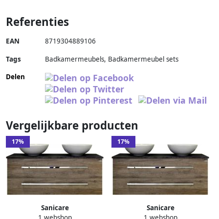
Referenties
EAN
8719304889106
Tags
Badkamermeubels, Badkamermeubel sets
Delen
Vergelijkbare producten
17%
17%
Sanicare
Sanicare
1 webshop
1 webshop
Badkamermeubelset Q12 2
Badkamermeubelset Q12 2