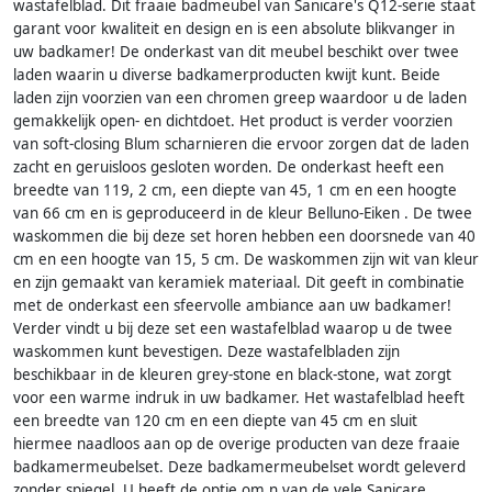
wastafelblad. Dit fraaie badmeubel van Sanicare's Q12-serie staat
garant voor kwaliteit en design en is een absolute blikvanger in
uw badkamer! De onderkast van dit meubel beschikt over twee
laden waarin u diverse badkamerproducten kwijt kunt. Beide
laden zijn voorzien van een chromen greep waardoor u de laden
gemakkelijk open- en dichtdoet. Het product is verder voorzien
van soft-closing Blum scharnieren die ervoor zorgen dat de laden
zacht en geruisloos gesloten worden. De onderkast heeft een
breedte van 119, 2 cm, een diepte van 45, 1 cm en een hoogte
van 66 cm en is geproduceerd in de kleur Belluno-Eiken . De twee
waskommen die bij deze set horen hebben een doorsnede van 40
cm en een hoogte van 15, 5 cm. De waskommen zijn wit van kleur
en zijn gemaakt van keramiek materiaal. Dit geeft in combinatie
met de onderkast een sfeervolle ambiance aan uw badkamer!
Verder vindt u bij deze set een wastafelblad waarop u de twee
waskommen kunt bevestigen. Deze wastafelbladen zijn
beschikbaar in de kleuren grey-stone en black-stone, wat zorgt
voor een warme indruk in uw badkamer. Het wastafelblad heeft
een breedte van 120 cm en een diepte van 45 cm en sluit
hiermee naadloos aan op de overige producten van deze fraaie
badkamermeubelset. Deze badkamermeubelset wordt geleverd
zonder spiegel. U heeft de optie om n van de vele Sanicare