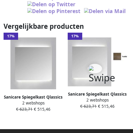
Vergelijkbare producten
17%
17%
Sanicare Spiegelkast Qlassics
Sanicare Spiegelkast Qlassics
2 webshops
Ambiance 60 cm 1 Deur
2 webshops
Ambiance 60 cm 1 Deur Grey-
€ 623,71
€ 515,46
Truffel Rechts
€ 623,71
€ 515,46
Wood Rechts