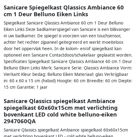
Sanicare Spiegelkast Qlassics Ambiance 60
cm 1 Deur Belluno Eiken Links
Spiegelkast Sanicare Qlassics Ambiance 60 cm 1 Deur Belluno
Eiken Links Deze badkamerspiegel van Sanicare is een blikvanger
in uw badkamer. De spiegel is voorzien van een touchsensor,
achter het rechter zijpaneel geitegreerd en werkt moeiteloos
door het oppervlak heen. In de kolom- en/of spiegelkast kan
optioneel een Sanicare Contactdoos/schakelaar geplaatst worden.
Specificaties Spiegelkast Sanicare Qlassics Ambiance 60 cm 1 Deur
Belluno Eiken Links Merk: Sanicare Serie: Qlassics Ambiance Vorm:
Vierkant Kleur beslag: Belluno Eiken Materiaal: glas Verkrijgbaar
in: 60 x 60 x 15 cm (hxbxd) Hoogte: 60 cm Breedte: 60 cm Diepte:
15 cm Garantie: 1 jaar
Sanicare Qlassics spiegelkast Ambiance
spiegelkast 60x60x15cm met verlichting
bovenkant LED cold white belluno-eiken
2947060QA
Sanicare Qlassics spiegelkast Ambiance spiegelkast 60x60x15cm
met verlichting bovenkant LED - cold white belluno-eiken