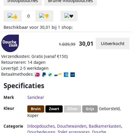
Inloopdouches
Bruine inloopdouches
0
Beschikbaar voor
bij
shop:
30,01
1
30,01
Uitverkocht
1.039,99
Verzendkosten: Gratis (vanaf €150)
Retourneren: 14 dagen
Levertijd: 2-5 werkdagen
Betaalmethodes:
Specificaties
Merk
Saniclear
Kleur
Geborsteld,
Bruin
Zwart
Zilver
Grijs
Koper
Categorie
Inloopdouches
,
Douchewanden
,
Badkamerkasten
,
Douchedeuren
,
Toilet accessoires
,
Douche
,