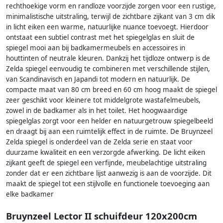
rechthoekige vorm en randloze voorzijde zorgen voor een rustige,
minimalistische uitstraling, terwijl de zichtbare zijkant van 3 cm dik
in licht eiken een warme, natuurlijke nuance toevoegt. Hierdoor
ontstaat een subtiel contrast met het spiegelglas en sluit de
spiegel mooi aan bij badkamermeubels en accessoires in
houttinten of neutrale kleuren. Dankzij het tijdloze ontwerp is de
Zelda spiegel eenvoudig te combineren met verschillende stijlen,
van Scandinavisch en Japandi tot modern en natuurlijk. De
compacte maat van 80 cm breed en 60 cm hoog maakt de spiegel
zeer geschikt voor kleinere tot middelgrote wastafelmeubels,
zowel in de badkamer als in het toilet. Het hoogwaardige
spiegelglas zorgt voor een helder en natuurgetrouw spiegelbeeld
en draagt bij aan een ruimtelijk effect in de ruimte. De Bruynzeel
Zelda spiegel is onderdeel van de Zelda serie en staat voor
duurzame kwaliteit en een verzorgde afwerking. De licht eiken
zijkant geeft de spiegel een verfijnde, meubelachtige uitstraling
zonder dat er een zichtbare lijst aanwezig is aan de voorzijde. Dit
maakt de spiegel tot een stijlvolle en functionele toevoeging aan
elke badkamer
Bruynzeel Lector II schuifdeur 120x200cm