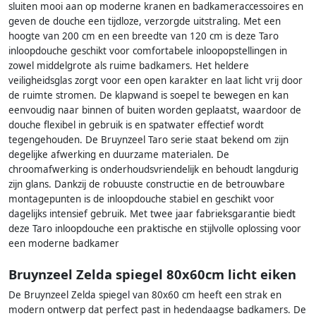
sluiten mooi aan op moderne kranen en badkameraccessoires en
geven de douche een tijdloze, verzorgde uitstraling. Met een
hoogte van 200 cm en een breedte van 120 cm is deze Taro
inloopdouche geschikt voor comfortabele inloopopstellingen in
zowel middelgrote als ruime badkamers. Het heldere
veiligheidsglas zorgt voor een open karakter en laat licht vrij door
de ruimte stromen. De klapwand is soepel te bewegen en kan
eenvoudig naar binnen of buiten worden geplaatst, waardoor de
douche flexibel in gebruik is en spatwater effectief wordt
tegengehouden. De Bruynzeel Taro serie staat bekend om zijn
degelijke afwerking en duurzame materialen. De
chroomafwerking is onderhoudsvriendelijk en behoudt langdurig
zijn glans. Dankzij de robuuste constructie en de betrouwbare
montagepunten is de inloopdouche stabiel en geschikt voor
dagelijks intensief gebruik. Met twee jaar fabrieksgarantie biedt
deze Taro inloopdouche een praktische en stijlvolle oplossing voor
een moderne badkamer
Bruynzeel Zelda spiegel 80x60cm licht eiken
De Bruynzeel Zelda spiegel van 80x60 cm heeft een strak en
modern ontwerp dat perfect past in hedendaagse badkamers. De