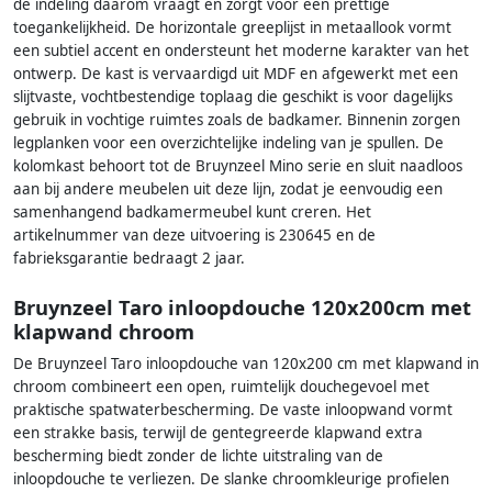
de indeling daarom vraagt en zorgt voor een prettige
toegankelijkheid. De horizontale greeplijst in metaallook vormt
een subtiel accent en ondersteunt het moderne karakter van het
ontwerp. De kast is vervaardigd uit MDF en afgewerkt met een
slijtvaste, vochtbestendige toplaag die geschikt is voor dagelijks
gebruik in vochtige ruimtes zoals de badkamer. Binnenin zorgen
legplanken voor een overzichtelijke indeling van je spullen. De
kolomkast behoort tot de Bruynzeel Mino serie en sluit naadloos
aan bij andere meubelen uit deze lijn, zodat je eenvoudig een
samenhangend badkamermeubel kunt creren. Het
artikelnummer van deze uitvoering is 230645 en de
fabrieksgarantie bedraagt 2 jaar.
Bruynzeel Taro inloopdouche 120x200cm met
klapwand chroom
De Bruynzeel Taro inloopdouche van 120x200 cm met klapwand in
chroom combineert een open, ruimtelijk douchegevoel met
praktische spatwaterbescherming. De vaste inloopwand vormt
een strakke basis, terwijl de gentegreerde klapwand extra
bescherming biedt zonder de lichte uitstraling van de
inloopdouche te verliezen. De slanke chroomkleurige profielen