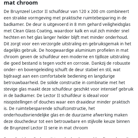
mat chroom
De Bruynzeel Lector II schuifdeur van 120 x 200 cm combineert
een strakke vormgeving met praktische ruimtebesparing in de
badkamer. De deur is uitgevoerd in 8 mm gehard veiligheidsglas
met Clean Glass Coating, waardoor kalk en vuil zich minder snel
hechten en het glas langer helder blijft met minder onderhoud.
Dit zorgt voor een verzorgde uitstraling en gebruiksgemak in het
dagelijks gebruik. De hoogwaardige aluminium profielen in mat
chroom geven de schuifdeur een moderne en tijdloze uitstraling
die goed bestand is tegen vocht en corrosie. Dankzij de robuuste
onder- en bovengeleiding schuift de deur stabiel en stil, wat
bijdraagt aan een comfortabele bediening en langdurige
betrouwbaarheid. De solide constructie in combinatie met het
stevige glas maakt deze schuifdeur geschikt voor intensief gebruik
in de badkamer. De Lector II schuifdeur is ideaal voor
nisopstellingen of douches waar een draaideur minder praktisch
is. De ruimtebesparende schuifconstructie, het
onderhoudsvriendelijke glas en de duurzame afwerking maken
deze douchedeur tot een betrouwbare en stijlvolle keuze binnen
de Bruynzeel Lector II serie in mat chroom