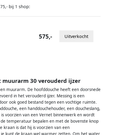
bij
shop:
75,-
1
575,-
Uitverkocht
t muurarm 30 verouderd ijzer
ogen muurarm. De hoofddouche heeft een doorsnede
oerd in het verouderd ijzer. Messing is een
rdoor ook goed bestand tegen een vochtige ruimte.
anddouche, een handdouchehouder, een doucheslang,
s voorzien van een Vernet binnenwerk en wordt
e de temperatuur bepalen en met de bovenste knop
 kraan is dat hij is voorzien van een
, je kunt de kraan wel warmer zetten. Om het water