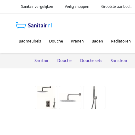
Sanitair vergelijken
Veilig shoppen
Grootste aanbod...
Badmeubels
Douche
Kranen
Baden
Radiatoren
Sanitair
Douche
Douchesets
Saniclear