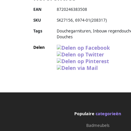
EAN
8720246383508
SKU
SK27156
,
6974-01(208317)
Tags
Douchegarnituren, Inbouw regendouch
Douches
Delen
Populaire
categorieën
Badmeubels