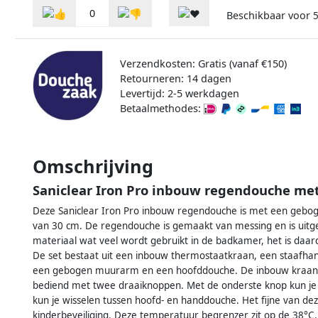
0
Beschikbaar voor
5
Verzendkosten: Gratis (vanaf €150)
Retourneren: 14 dagen
Levertijd: 2-5 werkdagen
Betaalmethodes:
Omschrijving
Saniclear Iron Pro inbouw regendouche me
Deze Saniclear Iron Pro inbouw regendouche is met een geb
van 30 cm. De regendouche is gemaakt van messing en is uitgev
materiaal wat veel wordt gebruikt in de badkamer, het is daa
De set bestaat uit een inbouw thermostaatkraan, een staafh
een gebogen muurarm en een hoofddouche. De inbouw kraan i
bediend met twee draaiknoppen. Met de onderste knop kun j
kun je wisselen tussen hoofd- en handdouche. Het fijne van deze
kinderbeveiliging. Deze temperatuur begrenzer zit op de 38°C