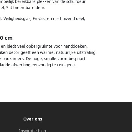
 moeilijk bereikbare plekken van de schuifdeur
eel; * Uitneembare deur.
. Veiligheidsglas; En vast en n schuivend deel;
80 cm
og en biedt veel opbergruimte voor handdoeken,
ken decor geeft een warme, natuurlijke uitstraling
eke badkamers. De hoge, smalle vorm bespaart
 gladde afwerking eenvoudig te reinigen is
Over ons
Inspiratie blog