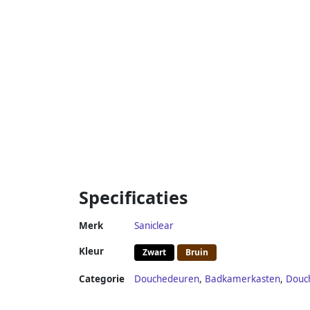
Specificaties
Merk
Saniclear
Kleur
Zwart
Bruin
Categorie
Douchedeuren
,
Badkamerkasten
,
Douc