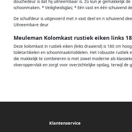
douchedeur is dat hij uitneembaar is. Zo kun je gemakkelijk de
schoonmaken. * Veiligheidsglas; * Eén vast en één schuivend d
De schuifdeur is uitgevoerd met n vast deel en n schuivend deel
Uitneembare deur
Meuleman Kolomkast rustiek eiken links 1
Deze kolomkast in rustiek eiken (links draaiend) is 180 cm ho
toiletartikelen en schoonmaakmiddelen. Het robuuste rustiek ei
die makkelijk te combineren is met zowel moderne als klassi
vloeroppervlak en zorgt voor overzichtelijke opslag, terwijl de
Klantenservice